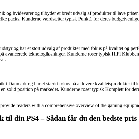
onik og hvidevarer og tilbyder et bredt udvalg af produkter til lave p
trike packs. Kunderne værdsætter typisk Punkt1 for deres budgetvenlige
udstyr og har et stort udvalg af produkter med fokus på kvalitet og per
 på avancerede teknologiløsninger. Kunderne roser typisk HiFi Klubben fo
ear.
ik i Danmark og har et stærkt fokus på at levere kvalitetsprodukter til
t en solid position på markedet. Kunderne roser typisk Komplett for dere
d provide readers with a comprehensive overview of the gaming equipment
k til din PS4 – Sådan får du den bedste pris