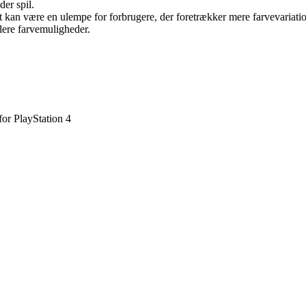
er spil.
t kan være en ulempe for forbrugere, der foretrækker mere farvevariation
lere farvemuligheder.
for PlayStation 4