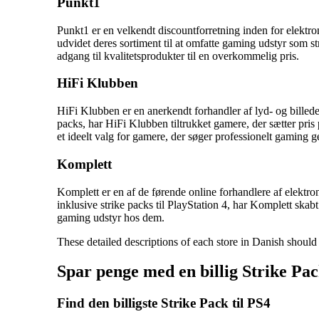
Punkt1
Punkt1 er en velkendt discountforretning inden for elektr
udvidet deres sortiment til at omfatte gaming udstyr som s
adgang til kvalitetsprodukter til en overkommelig pris.
HiFi Klubben
HiFi Klubben er en anerkendt forhandler af lyd- og billede
packs, har HiFi Klubben tiltrukket gamere, der sætter pris
et ideelt valg for gamere, der søger professionelt gaming g
Komplett
Komplett er en af de førende online forhandlere af elektron
inklusive strike packs til PlayStation 4, har Komplett skab
gaming udstyr hos dem.
These detailed descriptions of each store in Danish shoul
Spar penge med en billig Strike Pac
Find den billigste Strike Pack til PS4