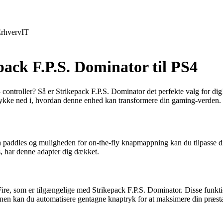
rhverv
IT
ack F.P.S. Dominator til PS4
 controller? Så er Strikepack F.P.S. Dominator det perfekte valg for dig!
ykke ned i, hvordan denne enhed kan transformere din gaming-verden.
 paddles og muligheden for on-the-fly knapmappning kan du tilpasse din 
rs, har denne adapter dig dækket.
re, som er tilgængelige med Strikepack F.P.S. Dominator. Disse funkt
en kan du automatisere gentagne knaptryk for at maksimere din præsta