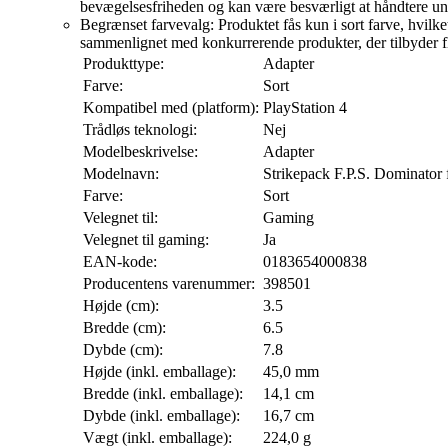
bevægelsesfriheden og kan være besværligt at håndtere und
Begrænset farvevalg: Produktet fås kun i sort farve, hvilke
sammenlignet med konkurrerende produkter, der tilbyder f
Produkttype:
Adapter
Farve:
Sort
Kompatibel med (platform):
PlayStation 4
Trådløs teknologi:
Nej
Modelbeskrivelse:
Adapter
Modelnavn:
Strikepack F.P.S. Dominator 
Farve:
Sort
Velegnet til:
Gaming
Velegnet til gaming:
Ja
EAN-kode:
0183654000838
Producentens varenummer:
398501
Højde (cm):
3.5
Bredde (cm):
6.5
Dybde (cm):
7.8
Højde (inkl. emballage):
45,0 mm
Bredde (inkl. emballage):
14,1 cm
Dybde (inkl. emballage):
16,7 cm
Vægt (inkl. emballage):
224,0 g