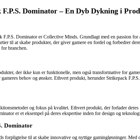
ck F.P.S. Dominator – En Dyb Dykning i Pro
F.P.S. Dominator er Collective Minds. Grundlagt med en passion for a
tier til at skabe produkter, der giver gamere en fordel og forbedrer de
n for branchen.
rodukter, der ikke kun er funktionelle, men også transformative for gam
for gameres behov og ønsker. Ethvert produkt, herunder Strikepack F.P.S.
tionsmetoder og fokus på kvalitet. Ethvert produkt, der forlader deres fa
Dominator er et eksempel på deres ekspertise inden for design og teknolo
.S. Dominator
s forpligtelse til at skabe innovative og nyttige gamingløsninger. Med 