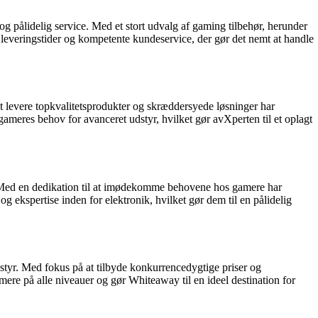
g pålidelig service. Med et stort udvalg af gaming tilbehør, herunder
e leveringstider og kompetente kundeservice, der gør det nemt at handle
at levere topkvalitetsprodukter og skræddersyede løsninger har
ameres behov for avanceret udstyr, hvilket gør avXperten til et oplagt
ce. Med en dedikation til at imødekomme behovene hos gamere har
 ekspertise inden for elektronik, hvilket gør dem til en pålidelig
tyr. Med fokus på at tilbyde konkurrencedygtige priser og
mere på alle niveauer og gør Whiteaway til en ideel destination for