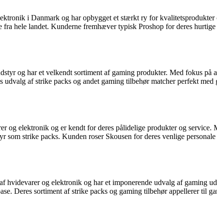
ektronik i Danmark og har opbygget et stærkt ry for kvalitetsprodukter o
ere fra hele landet. Kunderne fremhæver typisk Proshop for deres hurtig
eudstyr og har et velkendt sortiment af gaming produkter. Med fokus på 
s udvalg af strike packs og andet gaming tilbehør matcher perfekt med g
arer og elektronik og er kendt for deres pålidelige produkter og servi
yr som strike packs. Kunden roser Skousen for deres venlige personale og
f hvidevarer og elektronik og har et imponerende udvalg af gaming uds
se. Deres sortiment af strike packs og gaming tilbehør appellerer til ga