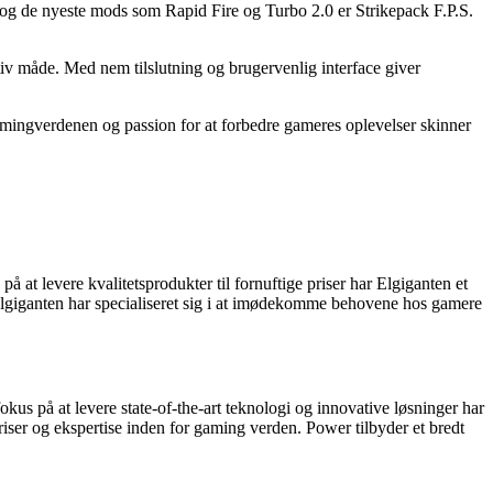
g og de nyeste mods som Rapid Fire og Turbo 2.0 er Strikepack F.P.S.
tiv måde. Med nem tilslutning og brugervenlig interface giver
amingverdenen og passion for at forbedre gameres oplevelser skinner
at levere kvalitetsprodukter til fornuftige priser har Elgiganten et
Elgiganten har specialiseret sig i at imødekomme behovene hos gamere
kus på at levere state-of-the-art teknologi og innovative løsninger har
ser og ekspertise inden for gaming verden. Power tilbyder et bredt