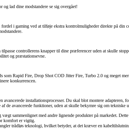
 og lad dine modstandere se sig overgået!
ordel i gaming ved at tilføje ekstra kontrolmuligheder direkte på din co
 modstandere.
lpasse controllerens knapper til dine præferencer uden at skulle stoppe sp
bilitet og præstationsevne.
s som Rapid Fire, Drop Shot COD Jitter Fire, Turbo 2.0 og meget mere.
minere konkurrencen.
en avancerede installationsprocesser. Du skal blot montere adapteren, fo
de af de avancerede funktioner, uden at skulle bekymre sig om tekniske u
se og vægt sammenlignet med andre lignende produkter på markedet. Dette
r komfort er vigtig.
gler trådløs teknologi, hvilket betyder, at det kræver en kabeltilslutni