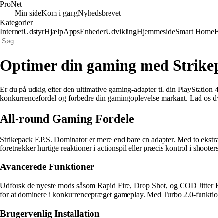
Pro
Net
Min side
Kom i gang
Nyhedsbrevet
Kategorier
Internet
Udstyr
Hjælp
Apps
Enheder
Udvikling
Hjemmeside
Smart Home
E
Optimer din gaming med Strikep
Er du på udkig efter den ultimative gaming-adapter til din PlayStation 4
konkurrencefordel og forbedre din gamingoplevelse markant. Lad os d
All-round Gaming Fordele
Strikepack F.P.S. Dominator er mere end bare en adapter. Med to ekstra
foretrækker hurtige reaktioner i actionspil eller præcis kontrol i shoote
Avancerede Funktioner
Udforsk de nyeste mods såsom Rapid Fire, Drop Shot, og COD Jitter Fi
for at dominere i konkurrencepræget gameplay. Med Turbo 2.0-funktion
Brugervenlig Installation