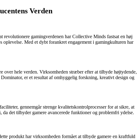
ducentens Verden
t revolutionere gamingverdenen har Collective Minds fastsat en høj
res oplevelse. Med et dybt forankret engagement i gamingkulturen har
ere over hele verden. Virksomheden stræber efter at tilbyde højtydende,
 Dominator, er et resultat af omhyggelig forskning, kreativt design og
ciliteter, gennemgår strenge kvalitetskontrolprocesser for at sikre, at
gi, da det tilbyder gamere avancerede funktioner og problemfri ydelse.
dette produkt har virksomheden formået at tilbyde gamere en kraftfuld