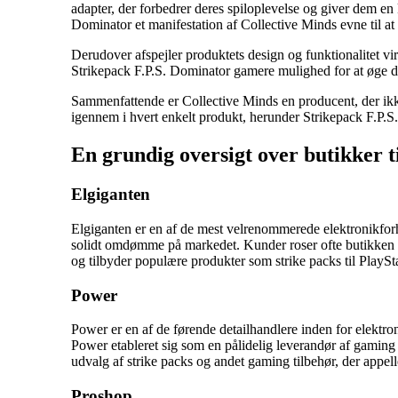
adapter, der forbedrer deres spiloplevelse og giver dem e
Dominator et manifestation af Collective Minds evne til 
Derudover afspejler produktets design og funktionalitet vi
Strikepack F.P.S. Dominator gamere mulighed for at øge 
Sammenfattende er Collective Minds en producent, der ikk
igennem i hvert enkelt produkt, herunder Strikepack F.P.S
En grundig oversigt over butikker t
Elgiganten
Elgiganten er en af de mest velrenommerede elektronikforha
solidt omdømme på markedet. Kunder roser ofte butikken f
og tilbyder populære produkter som strike packs til PlaySt
Power
Power er en af de førende detailhandlere inden for elektro
Power etableret sig som en pålidelig leverandør af gaming
udvalg af strike packs og andet gaming tilbehør, der appelle
Proshop