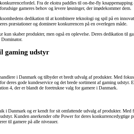
n konkurrencefordel. Fra de ekstra paddles til on-the-fly knappemappin
at forudsige gameres behov og levere løsninger, der imødekommer dem.
rksomhedens dedikation til at kombinere teknologi og spil på en innova
deres præstationer og dominere konkurrencen på en overlegen måde.
e kun skaber produkter, men også en oplevelse. Deres dedikation til g
. Dominator.
il gaming udstyr
ndlere i Danmark og tilbyder et bredt udvalg af produkter. Med fokus på 
or deres gode kundeservice og det brede sortiment af gaming udstyr. 
ation 4, der er blandt de foretrukne valg for gamere i Danmark.
nik i Danmark og er kendt for sit omfattende udvalg af produkter. Med fo
 udstyr. Kunden anerkender ofte Power for deres konkurrencedygtige pri
rer til gamere på alle niveauer.