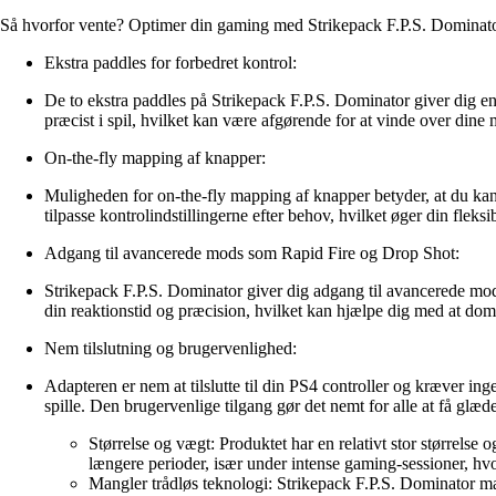
Så hvorfor vente? Optimer din gaming med Strikepack F.P.S. Dominator
Ekstra paddles for forbedret kontrol:
De to ekstra paddles på Strikepack F.P.S. Dominator giver dig en f
præcist i spil, hvilket kan være afgørende for at vinde over dine
On-the-fly mapping af knapper:
Muligheden for on-the-fly mapping af knapper betyder, at du kan ti
tilpasse kontrolindstillingerne efter behov, hvilket øger din fleksi
Adgang til avancerede mods som Rapid Fire og Drop Shot:
Strikepack F.P.S. Dominator giver dig adgang til avancerede mod
din reaktionstid og præcision, hvilket kan hjælpe dig med at do
Nem tilslutning og brugervenlighed:
Adapteren er nem at tilslutte til din PS4 controller og kræver ing
spille. Den brugervenlige tilgang gør det nemt for alle at få glæ
Størrelse og vægt: Produktet har en relativt stor størrel
længere perioder, især under intense gaming-sessioner, hvo
Mangler trådløs teknologi: Strikepack F.P.S. Dominator man