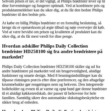
Selvom prisen er lav, er det vigtigt, at Philips brødrister lever op til
dine forventninger og fungerer optimalt. Ved at kombinere pris og
produktanmeldelser kan du sikre dig, at du får den bedste Philips
brødrister til den bedste pris.
At købe en billig Philips brødrister er en fornuftig beslutning, så
længe du er opmærksom på ægte tilbud og nøje overvejer dit køb.
Ved at være bevidst om prisen og kvaliteten af produktet kan du
sikre dig, at du får mest værdi for dine penge.
Hvordan adskiller Philips Daily Collection
brødrister HD258100 sig fra andre brødristere på
markedet?
Philips Daily Collection brødrister HD258100 skiller sig ud fra
andre brødristere på markedet ved sin brugervenlighed, alsidige
funktioner og smarte design. Med 8 bruningsindstillinger kan du
tilpasse ristningen præcis efter dine præferencer, og den aftagelige
krummebakke gør rengøringen nem og bekvem. Den integrerede
bolleholder og evnen til at varme og optø brød gør denne brødrister
til et alsidigt køkkenredskab, der passer til behovene for hele
familien. Samtidig sikrer den automatiske slukningsbeskyttelse en
sikker brug af enheden.