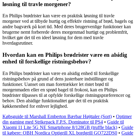
løsning til travle morgener?
En Philips brødrister kan være en praktisk løsning til travle
morgener ved at tilbyde hurtig og effektiv ristning af brød, bagels og
andre bagværk på kort tid. Med deres brugervenlige funktioner kan
brugerne nemt forberede deres morgenmad hurtigt og problemfrit,
hvilket gør det til en ideel løsning for dem med travle
hverdagsrutiner.
Hvordan kan en Philips brødrister være en alsidig
enhed til forskellige ristningsbehov?
En Philips brødrister kan være en alsidig enhed til forskellige
ristningsbehov på grund af dens justerbare indstillinger og
funktioner. Uanset om man foretrækker let ristet brød til
morgenmaden eller en sprød bagel til frokost, kan en Philips
brødrister tilpasses til at opfylde forskellige ristningspræferencer og
behov. Den alsidige funktionalitet gør det til en praktisk
køkkenenhed for enhver lejlighed.
Købsguide til Marshall Emberton Bærbar Højttaler (Sort)
•
Optimer
din gaming med Strikepack F.P.S. Dominator til PS4
•
Guide til
Xiaomi 11 Lite 5G NE Smartphone 8/128GB (truffle black)
•
Guide
til købere: OBH Nordica Optigrill XL bordgrill GO722DS0
•
Guide