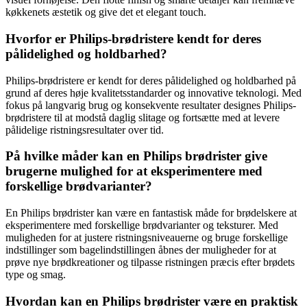
køkkenets æstetik og give det et elegant touch.
Hvorfor er Philips-brødristere kendt for deres
pålidelighed og holdbarhed?
Philips-brødristere er kendt for deres pålidelighed og holdbarhed på
grund af deres høje kvalitetsstandarder og innovative teknologi. Med
fokus på langvarig brug og konsekvente resultater designes Philips-
brødristere til at modstå daglig slitage og fortsætte med at levere
pålidelige ristningsresultater over tid.
På hvilke måder kan en Philips brødrister give
brugerne mulighed for at eksperimentere med
forskellige brødvarianter?
En Philips brødrister kan være en fantastisk måde for brødelskere at
eksperimentere med forskellige brødvarianter og teksturer. Med
muligheden for at justere ristningsniveauerne og bruge forskellige
indstillinger som bagelindstillingen åbnes der muligheder for at
prøve nye brødkreationer og tilpasse ristningen præcis efter brødets
type og smag.
Hvordan kan en Philips brødrister være en praktisk