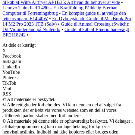
til køb af Wilfa Airfryer AF1B35: Alt hvad du behøver at vide
•
Lenovo ThinkPad T480 – En Kraftfuld og Pålidelig Bærbar
Computer til Forretningsbrug
•
En komplet guide til at vælge den
rette ovnpære E14 40W
•
En Dybdegående Guide til MacBook Pro
14 M2 Pro 2023 1TB (Sølv)
•
Guide til Animal Crossing (Switch):
Dit Vidunderland på Nintendo
•
Guide til køb af Emerio badevægt
BR2118242
•
At dele er kærligt
X
Facebook
Instagram
LinkedIn
YouTube
Pinterest
TikTok
Mail
RSS
© Alt materiale er beskyttet.
© Alle rettigheder forbeholdes. Vi kan tjene en del af salget fra
produkter, der er købt via vores websted som en del af vores
affilierede partnerskaber med forhandlere.
© Alt materiale på denne side er ophavsretligt beskyttet. Vi deltager i
affiliateprogrammer og kan modtage betaling for køb via
henvisningslinks. Indhold må ikke kopieres eller bruges uden