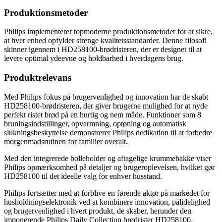
Produktionsmetoder
Philips implementerer topmoderne produktionsmetoder for at sikre,
at hver enhed opfylder strenge kvalitetsstandarder. Denne filosofi
skinner igennem i HD258100-brødristeren, der er designet til at
levere optimal ydeevne og holdbarhed i hverdagens brug.
Produktrelevans
Med Philips fokus på brugervenlighed og innovation har de skabt
HD258100-brødristeren, der giver brugerne mulighed for at nyde
perfekt ristet brød på en hurtig og nem måde. Funktioner som 8
bruningsindstillinger, opvarmning, optøning og automatisk
slukningsbeskyttelse demonstrerer Philips dedikation til at forbedre
morgenmadsrutinen for familier overalt.
Med den integrerede bolleholder og aftagelige krummebakke viser
Philips opmærksomhed på detaljer og brugeroplevelsen, hvilket gør
HD258100 til det ideelle valg for enhver husstand.
Philips fortsætter med at forblive en førende aktør på markedet for
husholdningselektronik ved at kombinere innovation, pålidelighed
og brugervenlighed i hvert produkt, de skaber, herunder den
imponerende Philips Daily Collection brødrister HD258100.