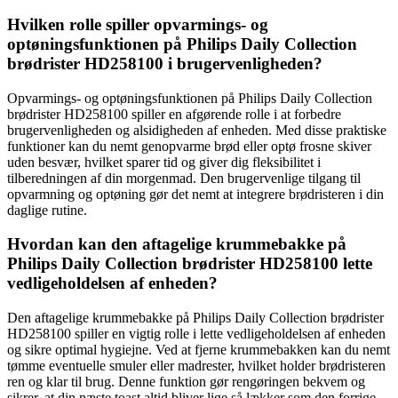
Hvilken rolle spiller opvarmings- og
optøningsfunktionen på Philips Daily Collection
brødrister HD258100 i brugervenligheden?
Opvarmings- og optøningsfunktionen på Philips Daily Collection
brødrister HD258100 spiller en afgørende rolle i at forbedre
brugervenligheden og alsidigheden af enheden. Med disse praktiske
funktioner kan du nemt genopvarme brød eller optø frosne skiver
uden besvær, hvilket sparer tid og giver dig fleksibilitet i
tilberedningen af din morgenmad. Den brugervenlige tilgang til
opvarmning og optøning gør det nemt at integrere brødristeren i din
daglige rutine.
Hvordan kan den aftagelige krummebakke på
Philips Daily Collection brødrister HD258100 lette
vedligeholdelsen af enheden?
Den aftagelige krummebakke på Philips Daily Collection brødrister
HD258100 spiller en vigtig rolle i lette vedligeholdelsen af enheden
og sikre optimal hygiejne. Ved at fjerne krummebakken kan du nemt
tømme eventuelle smuler eller madrester, hvilket holder brødristeren
ren og klar til brug. Denne funktion gør rengøringen bekvem og
sikrer, at din næste toast altid bliver lige så lækker som den forrige,