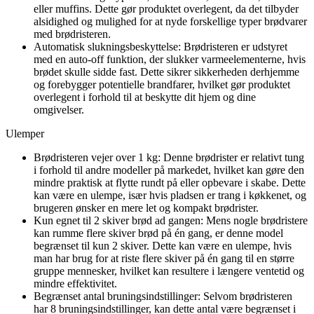
eller muffins. Dette gør produktet overlegent, da det tilbyder
alsidighed og mulighed for at nyde forskellige typer brødvarer
med brødristeren.
Automatisk slukningsbeskyttelse: Brødristeren er udstyret
med en auto-off funktion, der slukker varmeelementerne, hvis
brødet skulle sidde fast. Dette sikrer sikkerheden derhjemme
og forebygger potentielle brandfarer, hvilket gør produktet
overlegent i forhold til at beskytte dit hjem og dine
omgivelser.
Ulemper
Brødristeren vejer over 1 kg: Denne brødrister er relativt tung
i forhold til andre modeller på markedet, hvilket kan gøre den
mindre praktisk at flytte rundt på eller opbevare i skabe. Dette
kan være en ulempe, især hvis pladsen er trang i køkkenet, og
brugeren ønsker en mere let og kompakt brødrister.
Kun egnet til 2 skiver brød ad gangen: Mens nogle brødristere
kan rumme flere skiver brød på én gang, er denne model
begrænset til kun 2 skiver. Dette kan være en ulempe, hvis
man har brug for at riste flere skiver på én gang til en større
gruppe mennesker, hvilket kan resultere i længere ventetid og
mindre effektivitet.
Begrænset antal bruningsindstillinger: Selvom brødristeren
har 8 bruningsindstillinger, kan dette antal være begrænset i