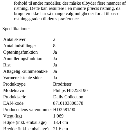
forhold til andre modeller, der måske tilbyder flere nuancer af
ristning. Dette kan resultere i en mindre præcis ristning, da
brugeren ikke har så mange valgmuligheder for at tilpasse
ristningsgraden til deres præference.
Specifikationer
Antal skiver
2
Antal indstillinger
8
Optøningsfunktion
Ja
Annulleringsfunktion
Ja
Rist
Ja
Aftagelig krummebakke
Ja
Varmeresistente sider
Ja
Produkttype
Brødrister
Modelnavn
Philips HD258190
Produktserie
Daily Collection
EAN-kode
8710103800378
Producentens varenummer
HD2581/90
Vægt (kg)
1.069
Højde (inkl. emballage)
18,4 cm
Bredde (inkl. emballage)
21,6 cm