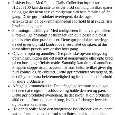
2 skiver brød: Med Philips Daily Collection brødrister
HD258100 kan du riste to skiver brød samtidig, hvilket sparer
tid og gør det nemt at lave morgenmad til hele familien på én
gang. Dette gør produktet overlegent, da det øger
effektiviteten og bekvemmeligheden i forhold til at skulle riste
brød en ad gangen.
8 bruningsindstillinger: Med muligheden for at vælge mellem
8 forskellige bruningsindstillinger kan du tilpasse din toast
præcis efter dine præferencer. Dette gør produktet overlegent,
da det giver dig fuld kontrol over resultatet og sikrer, at din
toast bliver præcis som ønsket hver gang.
Opvarm, optø og annuller: Den praktiske opvarmnings- og
optøningsfunktion gør det nemt at genopvarme eller optø brød
på en hurtig og effektiv måde. Samtidig kan du med annuller-
knappen stoppe risteprocessen når som helst, hvilket giver dig
fuld kontrol og fleksibilitet. Dette gør produktet overlegent, da
det tilbyder ekstra bekvemmelighed og funktionalitet i forhold
til andre brødristere.
Aftagelig krummebakke: Den aftagelige krummebakke gør
det nemt at rengøre brødristeren og holde den ren og pæn.
Dette gør produktet overlegent, da det sikrer, at din brødrister
altid er i topform og klar til brug, hvilket forlænger levetiden
og bevarer kvaliteten.
Holder til bolle: Med den integrerede bolleholder kan du nemt
varme forskellige typer brød som flutes, croissanter, boller