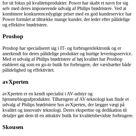
for sit fokus på kvalitetsprodukter. Power har skabt et navn for sig
selv med deres imponerende udvalg af Philips brødristere. Ved at
kombinere konkurrencedygtige priser med en god kundeservice har
Power formået at tiltrække mange kunder, der leder efter pålidelige
og effektive brødristere.
Proshop
Proshop har specialiseret sig i IT- og forbrugerelektronik og er
anerkendt for deres pålidelige produkter og hurtige leveringsservice.
Med et udvalg af Philips brødristere af høj kvalitet har Proshop
etableret sig som en go-to butik for forbrugere, der værdsætter både
pålidelighed og effektivitet.
avXperten
avXperten er en kendt specialist i AV-udstyr og
hjemmebiografprodukter. Tilhængere af AV-teknologi kan finde et
udvalg af Philips brødristere hos avXperten, der lægger vægt på
kvalitet og innovativ teknologi. Deres ekspertise og dedikation til
detaljer gør dem til en attraktiv butik for kvalitetsbevidste forbrugere.
Skousen