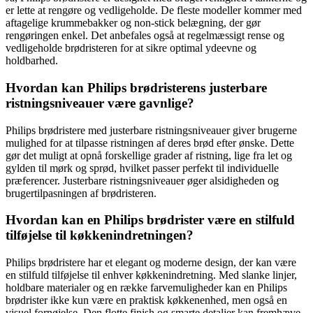
er lette at rengøre og vedligeholde. De fleste modeller kommer med
aftagelige krummebakker og non-stick belægning, der gør
rengøringen enkel. Det anbefales også at regelmæssigt rense og
vedligeholde brødristeren for at sikre optimal ydeevne og
holdbarhed.
Hvordan kan Philips brødristerens justerbare
ristningsniveauer være gavnlige?
Philips brødristere med justerbare ristningsniveauer giver brugerne
mulighed for at tilpasse ristningen af deres brød efter ønske. Dette
gør det muligt at opnå forskellige grader af ristning, lige fra let og
gylden til mørk og sprød, hvilket passer perfekt til individuelle
præferencer. Justerbare ristningsniveauer øger alsidigheden og
brugertilpasningen af brødristeren.
Hvordan kan en Philips brødrister være en stilfuld
tilføjelse til køkkenindretningen?
Philips brødristere har et elegant og moderne design, der kan være
en stilfuld tilføjelse til enhver køkkenindretning. Med slanke linjer,
holdbare materialer og en række farvemuligheder kan en Philips
brødrister ikke kun være en praktisk køkkenenhed, men også en
visuel fornøjelse. Den flotte finish og smarte detaljer kan fremhæve