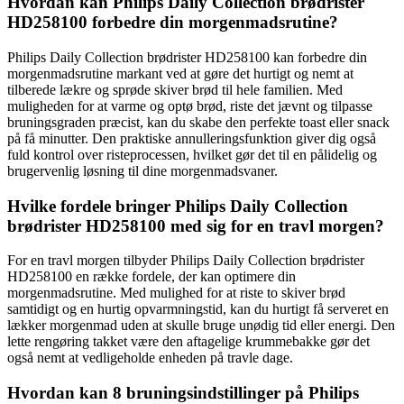
Hvordan kan Philips Daily Collection brødrister
HD258100 forbedre din morgenmadsrutine?
Philips Daily Collection brødrister HD258100 kan forbedre din
morgenmadsrutine markant ved at gøre det hurtigt og nemt at
tilberede lækre og sprøde skiver brød til hele familien. Med
muligheden for at varme og optø brød, riste det jævnt og tilpasse
bruningsgraden præcist, kan du skabe den perfekte toast eller snack
på få minutter. Den praktiske annulleringsfunktion giver dig også
fuld kontrol over risteprocessen, hvilket gør det til en pålidelig og
brugervenlig løsning til dine morgenmadsvaner.
Hvilke fordele bringer Philips Daily Collection
brødrister HD258100 med sig for en travl morgen?
For en travl morgen tilbyder Philips Daily Collection brødrister
HD258100 en række fordele, der kan optimere din
morgenmadsrutine. Med mulighed for at riste to skiver brød
samtidigt og en hurtig opvarmningstid, kan du hurtigt få serveret en
lækker morgenmad uden at skulle bruge unødig tid eller energi. Den
lette rengøring takket være den aftagelige krummebakke gør det
også nemt at vedligeholde enheden på travle dage.
Hvordan kan 8 bruningsindstillinger på Philips