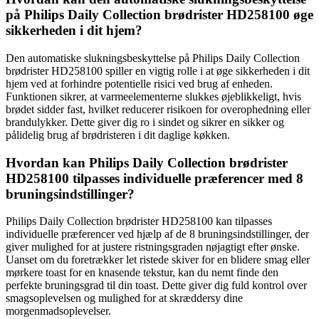
på Philips Daily Collection brødrister HD258100 øge
sikkerheden i dit hjem?
Den automatiske slukningsbeskyttelse på Philips Daily Collection
brødrister HD258100 spiller en vigtig rolle i at øge sikkerheden i dit
hjem ved at forhindre potentielle risici ved brug af enheden.
Funktionen sikrer, at varmeelementerne slukkes øjeblikkeligt, hvis
brødet sidder fast, hvilket reducerer risikoen for overophedning eller
brandulykker. Dette giver dig ro i sindet og sikrer en sikker og
pålidelig brug af brødristeren i dit daglige køkken.
Hvordan kan Philips Daily Collection brødrister
HD258100 tilpasses individuelle præferencer med 8
bruningsindstillinger?
Philips Daily Collection brødrister HD258100 kan tilpasses
individuelle præferencer ved hjælp af de 8 bruningsindstillinger, der
giver mulighed for at justere ristningsgraden nøjagtigt efter ønske.
Uanset om du foretrækker let ristede skiver for en blidere smag eller
mørkere toast for en knasende tekstur, kan du nemt finde den
perfekte bruningsgrad til din toast. Dette giver dig fuld kontrol over
smagsoplevelsen og mulighed for at skræddersy dine
morgenmadsoplevelser.