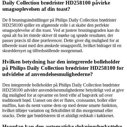
Daily Collection brødrister HD258100 påvirke
smagsoplevelsen af din toast?
De 8 bruningsindstillinger på Philips Daily Collection brødrister
HD258100 spiller en afgørende rolle i at skabe den perfekte
smagsoplevelse af din toast. Ved at justere bruningsgraden kan du
opnå alt fra let ristede skiver til mørke og sprøde resultater, der
passer præcis til dine præferencer. Dette giver dig mulighed for at
tilberede toast med den ønskede smagsprofil, hvilket bidrager til en
skræddersyet og tilfredsstillende morgenmad.
Hvilken betydning har den integrerede bolleholder
på Philips Daily Collection brødrister HD258100 for
udvidelse af anvendelsesmulighederne?
Den integrerede bolleholder på Philips Daily Collection brødrister
HD258100 udvider anvendelsesmulighederne betydeligt ved at give
dig mulighed for at opvarme en bred vifte af bagværk ud over
traditionelt brød. Uanset om det er flutes, croissanter, boller eller
muffins, kan du nemt varme dem op med denne smarte funktion,
hvilket tilføjer variation og fleksibilitet til din morgenmad eller
snacks. Dette gør brødristeren til et alsidigt redskab i køkkenet.
Hvordan kan den automatiske slukningsbeskyttelse