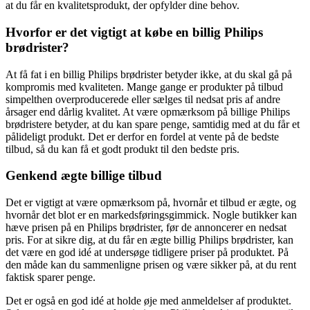
at du får en kvalitetsprodukt, der opfylder dine behov.
Hvorfor er det vigtigt at købe en billig Philips
brødrister?
At få fat i en billig Philips brødrister betyder ikke, at du skal gå på
kompromis med kvaliteten. Mange gange er produkter på tilbud
simpelthen overproducerede eller sælges til nedsat pris af andre
årsager end dårlig kvalitet. At være opmærksom på billige Philips
brødristere betyder, at du kan spare penge, samtidig med at du får et
pålideligt produkt. Det er derfor en fordel at vente på de bedste
tilbud, så du kan få et godt produkt til den bedste pris.
Genkend ægte billige tilbud
Det er vigtigt at være opmærksom på, hvornår et tilbud er ægte, og
hvornår det blot er en markedsføringsgimmick. Nogle butikker kan
hæve prisen på en Philips brødrister, før de annoncerer en nedsat
pris. For at sikre dig, at du får en ægte billig Philips brødrister, kan
det være en god idé at undersøge tidligere priser på produktet. På
den måde kan du sammenligne prisen og være sikker på, at du rent
faktisk sparer penge.
Det er også en god idé at holde øje med anmeldelser af produktet.