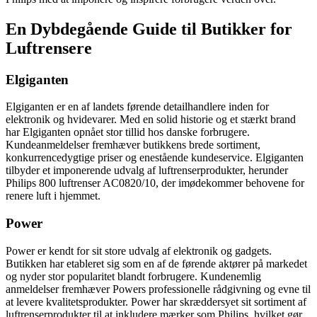
En Dybdegående Guide til Butikker for
Luftrensere
Elgiganten
Elgiganten er en af landets førende detailhandlere inden for
elektronik og hvidevarer. Med en solid historie og et stærkt brand
har Elgiganten opnået stor tillid hos danske forbrugere.
Kundeanmeldelser fremhæver butikkens brede sortiment,
konkurrencedygtige priser og enestående kundeservice. Elgiganten
tilbyder et imponerende udvalg af luftrenserprodukter, herunder
Philips 800 luftrenser AC0820/10, der imødekommer behovene for
renere luft i hjemmet.
Power
Power er kendt for sit store udvalg af elektronik og gadgets.
Butikken har etableret sig som en af de førende aktører på markedet
og nyder stor popularitet blandt forbrugere. Kundenemlig
anmeldelser fremhæver Powers professionelle rådgivning og evne til
at levere kvalitetsprodukter. Power har skræddersyet sit sortiment af
luftrenserprodukter til at inkludere mærker som Philips, hvilket gør