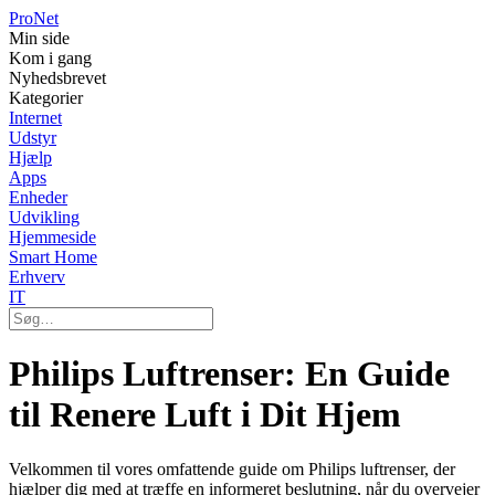
Pro
Net
Min side
Kom i gang
Nyhedsbrevet
Kategorier
Internet
Udstyr
Hjælp
Apps
Enheder
Udvikling
Hjemmeside
Smart Home
Erhverv
IT
Philips Luftrenser: En Guide
til Renere Luft i Dit Hjem
Velkommen til vores omfattende guide om Philips luftrenser, der
hjælper dig med at træffe en informeret beslutning, når du overvejer