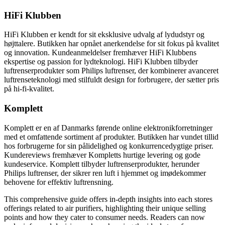
HiFi Klubben
HiFi Klubben er kendt for sit eksklusive udvalg af lydudstyr og
højttalere. Butikken har opnået anerkendelse for sit fokus på kvalitet
og innovation. Kundeanmeldelser fremhæver HiFi Klubbens
ekspertise og passion for lydteknologi. HiFi Klubben tilbyder
luftrenserprodukter som Philips luftrenser, der kombinerer avanceret
luftrenseteknologi med stilfuldt design for forbrugere, der sætter pris
på hi-fi-kvalitet.
Komplett
Komplett er en af Danmarks førende online elektronikforretninger
med et omfattende sortiment af produkter. Butikken har vundet tillid
hos forbrugerne for sin pålidelighed og konkurrencedygtige priser.
Kundereviews fremhæver Kompletts hurtige levering og gode
kundeservice. Komplett tilbyder luftrenserprodukter, herunder
Philips luftrenser, der sikrer ren luft i hjemmet og imødekommer
behovene for effektiv luftrensning.
This comprehensive guide offers in-depth insights into each stores
offerings related to air purifiers, highlighting their unique selling
points and how they cater to consumer needs. Readers can now