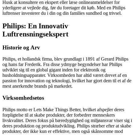
Husk at konsultere en ekspert eller læse onlineanmeldelser for
yderligere at vejlede dig, før du foretager dit køb. Med en Philips
luftrenser investerer du i din og din families sundhed og trivsel.
Philips: En Innovativ
Luftrensningsekspert
Historie og Arv
Philips, et hollandsk firma, blev grundlagt i 1891 af Gerard Philips
og hans far Frederik. Fra disse ydmyge begyndelser har Philips
udviklet sig til en global gigant inden for elektronik og
husholdningsapparater. Virksomheden har altid været drevet af en
passion for innovation og teknologi, hvilket har gjort dem til et af de
mest anerkendte brands på markedet.
Virksomhedsetos
Philips motto er Lets Make Things Better, hvilket afspejler deres
forpligtelse til at skabe produkter, der forbedrer menneskers
livskvalitet. Deres fokus på bæredygtighed og miljøansvar viser sig i
deres produktion og produktudvikling. Philips stræber efter at skabe
produkter, der ikke kun er effektive, men også skånsomme mod