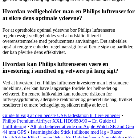
Hvordan vedligeholder man en Philips luftrenser for
at sikre dens optimale ydeevne?
For at opretholde optimal ydeevne bør Philips luftrenseren
regelmæssigt vedligeholdes ved at udskifte filteret i
overensstemmelse med producentens anvisninger. Det anbefales
også at rengøre enheden regelmæssigt for at fjerne støv og partikler,
der kan påvirke dens effektivitet.
Hvordan kan Philips luftrenseren være en
investering i sundhed og velvære på lang sigt?
Ved at investere i en Philips luftrenser investerer man i et sundere
indeklima, der kan have langvarige fordele for helbredet og
velværet. En renere luftkvalitet kan reducere risikoen for
luftvejssygdomme, allergiske reaktioner og generel ubehag, hvilket
resulterer i et mere behageligt og sikkert miljø at leve i.
Guide til valg af den bedste USB ladestation til flere enheder
•
Philips Premium Airfryer XXL HD9650/90 – En Guide til
Luftfritering
•
Alt, du behøver at vide om Apple Watch SE 2nd Gen
44 mm GPS
•
Isterningbakke Stick i silikone med låg
•
Razer
DeathAdder Elite Gaming Mus: En Dybdegående Anmeldelse
•
En