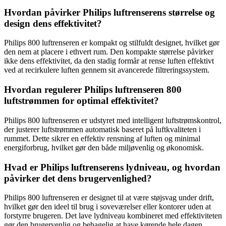
Hvordan påvirker Philips luftrenserens størrelse og
design dens effektivitet?
Philips 800 luftrenseren er kompakt og stilfuldt designet, hvilket gør
den nem at placere i ethvert rum. Den kompakte størrelse påvirker
ikke dens effektivitet, da den stadig formår at rense luften effektivt
ved at recirkulere luften gennem sit avancerede filtreringssystem.
Hvordan regulerer Philips luftrenseren 800
luftstrømmen for optimal effektivitet?
Philips 800 luftrenseren er udstyret med intelligent luftstrømskontrol,
der justerer luftstrømmen automatisk baseret på luftkvaliteten i
rummet. Dette sikrer en effektiv rensning af luften og minimal
energiforbrug, hvilket gør den både miljøvenlig og økonomisk.
Hvad er Philips luftrenserens lydniveau, og hvordan
påvirker det dens brugervenlighed?
Philips 800 luftrenseren er designet til at være støjsvag under drift,
hvilket gør den ideel til brug i soveværelser eller kontorer uden at
forstyrre brugeren. Det lave lydniveau kombineret med effektiviteten
gør den brugervenlig og behagelig at have kørende hele dagen.