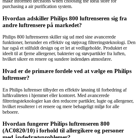
make informed decisions when choosing the ideal store for
purchasing a air purification system.
Hvordan adskiller Philips 800 luftrenseren sig fra
andre luftrensere på markedet?
Philips 800 luftrenseren skiller sig ud med sine avancerede
funktioner, herunder en effektiv og støjsvag filtreringsteknologi. Den
har også et stilfuldt design og er let at vedligeholde. Produktet er
ideelt til at fjerne allergener, bakterier og støvpartikler fra luften,
hvilket sikrer en renere og sundere indendørs atmosfære.
Hvad er de primære fordele ved at vælge en Philips
luftrenser?
En Philips luftrenser tilbyder en effektiv løsning til forbedring af
luftkvaliteten i hjemmet eller kontoret. Med avancerede
filtreringsteknologier kan den reducere partikler, lugte og allergener,
hvilket resulterer i et renere og mere behageligt miljø for alle
beboere.
Hvordan fungerer Philips luftrenseren 800
(AC0820/10) i forhold til allergikere og personer
med åndedrætsproblemer?