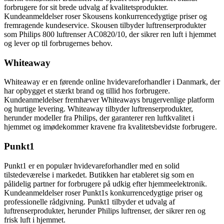
forbrugere for sit brede udvalg af kvalitetsprodukter.
Kundeanmeldelser roser Skousens konkurrencedygtige priser og
fremragende kundeservice. Skousen tilbyder luftrenserprodukter
som Philips 800 luftrenser AC0820/10, der sikrer ren luft i hjemmet
og lever op til forbrugernes behov.
Whiteaway
Whiteaway er en førende online hvidevareforhandler i Danmark, der
har opbygget et stærkt brand og tillid hos forbrugere.
Kundeanmeldelser fremhæver Whiteaways brugervenlige platform
og hurtige levering. Whiteaway tilbyder luftrenserprodukter,
herunder modeller fra Philips, der garanterer ren luftkvalitet i
hjemmet og imødekommer kravene fra kvalitetsbevidste forbrugere.
Punkt1
Punkt1 er en populær hvidevareforhandler med en solid
tilstedeværelse i markedet. Butikken har etableret sig som en
pålidelig partner for forbrugere på udkig efter hjemmeelektronik.
Kundeanmeldelser roser Punkt1s konkurrencedygtige priser og
professionelle rådgivning. Punkt1 tilbyder et udvalg af
luftrenserprodukter, herunder Philips luftrenser, der sikrer ren og
frisk luft i hjemmet.