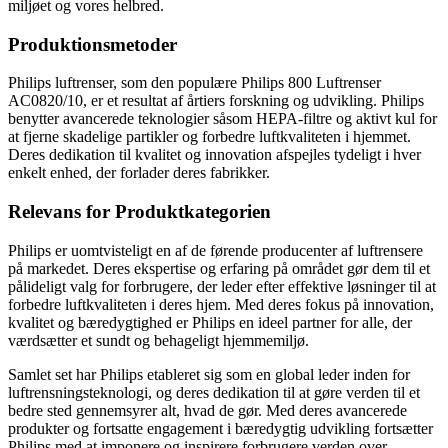
miljøet og vores helbred.
Produktionsmetoder
Philips luftrenser, som den populære Philips 800 Luftrenser
AC0820/10, er et resultat af årtiers forskning og udvikling. Philips
benytter avancerede teknologier såsom HEPA-filtre og aktivt kul for
at fjerne skadelige partikler og forbedre luftkvaliteten i hjemmet.
Deres dedikation til kvalitet og innovation afspejles tydeligt i hver
enkelt enhed, der forlader deres fabrikker.
Relevans for Produktkategorien
Philips er uomtvisteligt en af de førende producenter af luftrensere
på markedet. Deres ekspertise og erfaring på området gør dem til et
pålideligt valg for forbrugere, der leder efter effektive løsninger til at
forbedre luftkvaliteten i deres hjem. Med deres fokus på innovation,
kvalitet og bæredygtighed er Philips en ideel partner for alle, der
værdsætter et sundt og behageligt hjemmemiljø.
Samlet set har Philips etableret sig som en global leder inden for
luftrensningsteknologi, og deres dedikation til at gøre verden til et
bedre sted gennemsyrer alt, hvad de gør. Med deres avancerede
produkter og fortsatte engagement i bæredygtig udvikling fortsætter
Philips med at imponere og inspirere forbrugere verden over.