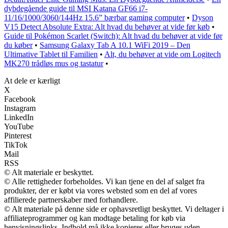
dybdegående guide til MSI Katana GF66 i7-
11/16/1000/3060/144Hz 15.6” bærbar gaming computer
•
Dyson
V15 Detect Absolute Extra: Alt hvad du behøver at vide før køb
•
Guide til Pokémon Scarlet (Switch): Alt hvad du behøver at vide før
du køber
•
Samsung Galaxy Tab A 10.1 WiFi 2019 – Den
Ultimative Tablet til Familien
•
Alt, du behøver at vide om Logitech
MK270 trådløs mus og tastatur
•
At dele er kærligt
X
Facebook
Instagram
LinkedIn
YouTube
Pinterest
TikTok
Mail
RSS
© Alt materiale er beskyttet.
© Alle rettigheder forbeholdes. Vi kan tjene en del af salget fra
produkter, der er købt via vores websted som en del af vores
affilierede partnerskaber med forhandlere.
© Alt materiale på denne side er ophavsretligt beskyttet. Vi deltager i
affiliateprogrammer og kan modtage betaling for køb via
henvisningslinks. Indhold må ikke kopieres eller bruges uden