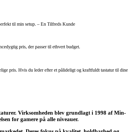
perfekt til min setup. – En Tilfreds Kunde
edygtig pris, der passer til ethvert budget.
ris. Hvis du leder efter et pålideligt og kraftfuldt tastatur til dine
staturer. Virksomheden blev grundlagt i 1998 af Min-
lsen for gamere på alle niveauer.
å markedet. Deres fokus på kvalitet, holdbarhed og