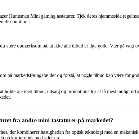
 Razer Huntsman Mini gaming tastaturer. Tjek deres hjemmeside regelmæss
n discount pris.
du være opmærksom på, at ikke alle tilbud er lige gode. Vær på vagt over
m på markedsføringsfælder og forstå, at nogle tilbud kan være for gode
at holde øje med tilbud, udsalg og promotions for at få mest muligt ud a
kedet.
uret fra andre mini-tastaturer på markedet?
es, der kombinerer hastigheden fra optisk teknologi med en mekanisk fø
at gå på kompromis med ydelsen.