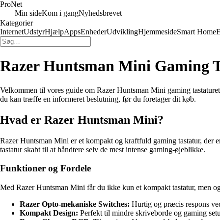
Pro
Net
Min side
Kom i gang
Nyhedsbrevet
Kategorier
Internet
Udstyr
Hjælp
Apps
Enheder
Udvikling
Hjemmeside
Smart Home
E
Razer Huntsman Mini Gaming T
Velkommen til vores guide om Razer Huntsman Mini gaming tastaturet. Er d
du kan træffe en informeret beslutning, før du foretager dit køb.
Hvad er Razer Huntsman Mini?
Razer Huntsman Mini er et kompakt og kraftfuld gaming tastatur, der e
tastatur skabt til at håndtere selv de mest intense gaming-øjeblikke.
Funktioner og Fordele
Med Razer Huntsman Mini får du ikke kun et kompakt tastatur, men og
Razer Opto-mekaniske Switches:
Hurtig og præcis respons ved
Kompakt Design:
Perfekt til mindre skriveborde og gaming set