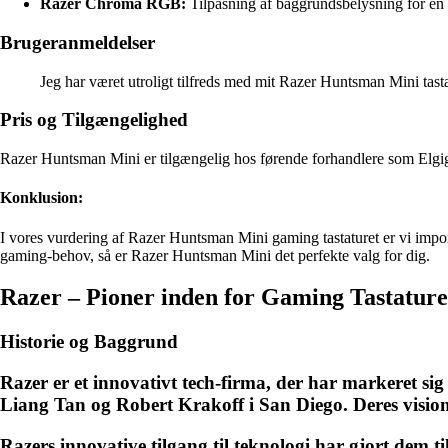
Razer Chroma RGB:
Tilpasning af baggrundsbelysning for en
Brugeranmeldelser
Jeg har været utroligt tilfreds med mit Razer Huntsman Mini tastat
Pris og Tilgængelighed
Razer Huntsman Mini er tilgængelig hos førende forhandlere som Elgigan
Konklusion:
I vores vurdering af Razer Huntsman Mini gaming tastaturet er vi impone
gaming-behov, så er Razer Huntsman Mini det perfekte valg for dig.
Razer – Pioner inden for Gaming Tastatur
Historie og Baggrund
Razer er et innovativt tech-firma, der har markeret si
Liang Tan og Robert Krakoff i San Diego. Deres vision
Razers innovative tilgang til teknologi har gjort dem 