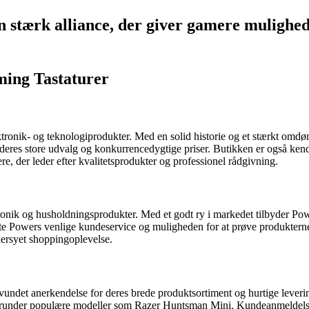
stærk alliance, der giver gamere mulighed f
ming Tastaturer
lektronik- og teknologiprodukter. Med en solid historie og et stærkt om
deres store udvalg og konkurrencedygtige priser. Butikken er også kendt
, der leder efter kvalitetsprodukter og professionel rådgivning.
ktronik og husholdningsprodukter. Med et godt ry i markedet tilbyder P
Powers venlige kundeservice og muligheden for at prøve produkterne i
dersyet shoppingoplevelse.
r vundet anerkendelse for deres brede produktsortiment og hurtige leve
 herunder populære modeller som Razer Huntsman Mini. Kundeanmeldels