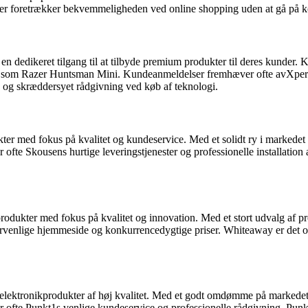
, der foretrækker bekvemmeligheden ved online shopping uden at gå på 
en dedikeret tilgang til at tilbyde premium produkter til deres kunder. 
r som Razer Huntsman Mini. Kundeanmeldelser fremhæver ofte avXperten
se og skræddersyet rådgivning ved køb af teknologi.
kter med fokus på kvalitet og kundeservice. Med et solidt ry i markedet
 Skousens hurtige leveringstjenester og professionelle installation af
rodukter med fokus på kvalitet og innovation. Med et stort udvalg af 
lige hjemmeside og konkurrencedygtige priser. Whiteaway er det optim
lektronikprodukter af høj kvalitet. Med et godt omdømme på markedet t
e Punkt1s venlige kundeservice og professionelle rådgivning. Punkt1 e