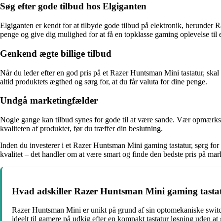
Søg efter gode tilbud hos Elgiganten
Elgiganten er kendt for at tilbyde gode tilbud på elektronik, herunder
penge og give dig mulighed for at få en topklasse gaming oplevelse til e
Genkend ægte billige tilbud
Når du leder efter en god pris på et Razer Huntsman Mini tastatur, skal 
altid produktets ægthed og sørg for, at du får valuta for dine penge.
Undgå marketingfælder
Nogle gange kan tilbud synes for gode til at være sande. Vær opmærkso
kvaliteten af produktet, før du træffer din beslutning.
Inden du investerer i et Razer Huntsman Mini gaming tastatur, sørg for 
kvalitet – det handler om at være smart og finde den bedste pris på mar
Hvad adskiller Razer Huntsman Mini gaming tastat
Razer Huntsman Mini er unikt på grund af sin optomekaniske switch
ideelt til gamere på udkig efter en kompakt tastatur løsning uden 