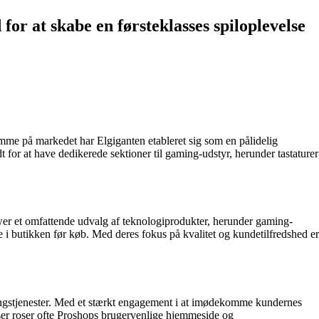
or at skabe en førsteklasses spiloplevelse
dømme på markedet har Elgiganten etableret sig som en pålidelig
 for at have dedikerede sektioner til gaming-udstyr, herunder tastaturer
ower et omfattende udvalg af teknologiprodukter, herunder gaming-
 butikken før køb. Med deres fokus på kvalitet og kundetilfredshed er
ringstjenester. Med et stærkt engagement i at imødekomme kundernes
er roser ofte Proshops brugervenlige hjemmeside og