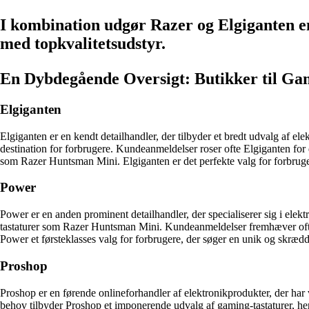
I kombination udgør Razer og Elgiganten en 
med topkvalitetsudstyr.
En Dybdegående Oversigt: Butikker til Ga
Elgiganten
Elgiganten er en kendt detailhandler, der tilbyder et bredt udvalg af e
destination for forbrugere. Kundeanmeldelser roser ofte Elgiganten for 
som Razer Huntsman Mini. Elgiganten er det perfekte valg for forbrugere
Power
Power er en anden prominent detailhandler, der specialiserer sig i ele
tastaturer som Razer Huntsman Mini. Kundeanmeldelser fremhæver ofte 
Power et førsteklasses valg for forbrugere, der søger en unik og skræd
Proshop
Proshop er en førende onlineforhandler af elektronikprodukter, der ha
behov tilbyder Proshop et imponerende udvalg af gaming-tastaturer,