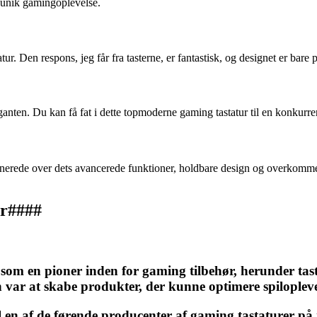
 unik gamingoplevelse.
ur. Den respons, jeg får fra tasterne, er fantastisk, og designet er bare 
ten. Du kan få fat i dette topmoderne gaming tastatur til en konkurrenc
rede over dets avancerede funktioner, holdbare design og overkommelige p
er####
g som en pioner inden for gaming tilbehør, herunder ta
 var at skabe produkter, der kunne optimere spilopleve
til en af de førende producenter af gaming tastaturer p