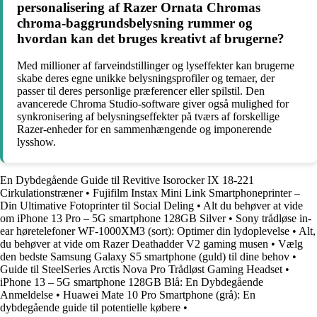
personalisering af Razer Ornata Chromas
chroma-baggrundsbelysning rummer og
hvordan kan det bruges kreativt af brugerne?
Med millioner af farveindstillinger og lyseffekter kan brugerne
skabe deres egne unikke belysningsprofiler og temaer, der
passer til deres personlige præferencer eller spilstil. Den
avancerede Chroma Studio-software giver også mulighed for
synkronisering af belysningseffekter på tværs af forskellige
Razer-enheder for en sammenhængende og imponerende
lysshow.
En Dybdegående Guide til Revitive Isorocker IX 18-221
Cirkulationstræner
•
Fujifilm Instax Mini Link Smartphoneprinter –
Din Ultimative Fotoprinter til Social Deling
•
Alt du behøver at vide
om iPhone 13 Pro – 5G smartphone 128GB Silver
•
Sony trådløse in-
ear høretelefoner WF-1000XM3 (sort): Optimer din lydoplevelse
•
Alt,
du behøver at vide om Razer Deathadder V2 gaming musen
•
Vælg
den bedste Samsung Galaxy S5 smartphone (guld) til dine behov
•
Guide til SteelSeries Arctis Nova Pro Trådløst Gaming Headset
•
iPhone 13 – 5G smartphone 128GB Blå: En Dybdegående
Anmeldelse
•
Huawei Mate 10 Pro Smartphone (grå): En
dybdegående guide til potentielle købere
•