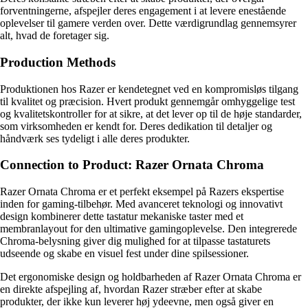
forventningerne, afspejler deres engagement i at levere enestående
oplevelser til gamere verden over. Dette værdigrundlag gennemsyrer
alt, hvad de foretager sig.
Production Methods
Produktionen hos Razer er kendetegnet ved en kompromisløs tilgang
til kvalitet og præcision. Hvert produkt gennemgår omhyggelige test
og kvalitetskontroller for at sikre, at det lever op til de høje standarder,
som virksomheden er kendt for. Deres dedikation til detaljer og
håndværk ses tydeligt i alle deres produkter.
Connection to Product: Razer Ornata Chroma
Razer Ornata Chroma er et perfekt eksempel på Razers ekspertise
inden for gaming-tilbehør. Med avanceret teknologi og innovativt
design kombinerer dette tastatur mekaniske taster med et
membranlayout for den ultimative gamingoplevelse. Den integrerede
Chroma-belysning giver dig mulighed for at tilpasse tastaturets
udseende og skabe en visuel fest under dine spilsessioner.
Det ergonomiske design og holdbarheden af ​​Razer Ornata Chroma er
en direkte afspejling af, hvordan Razer stræber efter at skabe
produkter, der ikke kun leverer høj ydeevne, men også giver en