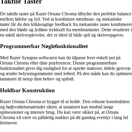
Taktile Taster
De taktile taster på Razer Ornata Chroma tilbyder den perfekte balance
mellem følelse og lyd. Ved at kombinere membran- og mekaniske
taster får du den klikkeagtige feedback fra mekaniske taster kombineret
med den bløde og lydløse trykkraft fra membrantaster. Dette resulterer i
en taktil skriveoplevelse, der er ideel til både spil og skriveopgaver.
Programmerbar Nøglefunktionalitet
Med Razer Synapse-softwaren kan du tilpasse hver enkelt tast på
Ornata Chroma efter dine præferencer. Denne programmerbare
funktionalitet giver dig mulighed for at oprette makroer, tildele genveje
og ændre belysningsmønstre med lethed. På den måde kan du optimere
tastaturet til netop dine behov og spilstil.
Holdbar Konstruktion
Razer Ornata Chroma er bygget til at holde. Den robuste konstruktion
og højkvalitetsmaterialer sikrer, at tastaturet kan modstå lange
spilsessioner og intensiv brug. Du kan være sikker på, at Ornata
Chroma vil være en pålidelig makker på dit gaming eventyr i lang tid
fremover.