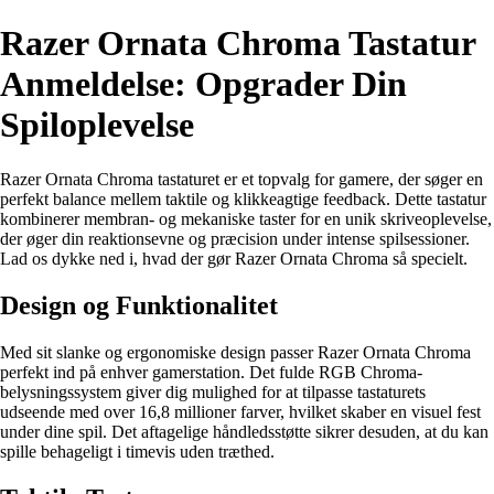
Razer Ornata Chroma Tastatur
Anmeldelse: Opgrader Din
Spiloplevelse
Razer Ornata Chroma tastaturet er et topvalg for gamere, der søger en
perfekt balance mellem taktile og klikkeagtige feedback. Dette tastatur
kombinerer membran- og mekaniske taster for en unik skriveoplevelse,
der øger din reaktionsevne og præcision under intense spilsessioner.
Lad os dykke ned i, hvad der gør Razer Ornata Chroma så specielt.
Design og Funktionalitet
Med sit slanke og ergonomiske design passer Razer Ornata Chroma
perfekt ind på enhver gamerstation. Det fulde RGB Chroma-
belysningssystem giver dig mulighed for at tilpasse tastaturets
udseende med over 16,8 millioner farver, hvilket skaber en visuel fest
under dine spil. Det aftagelige håndledsstøtte sikrer desuden, at du kan
spille behageligt i timevis uden træthed.