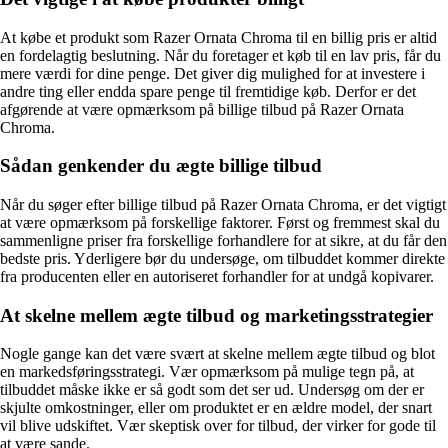
At købe et produkt som Razer Ornata Chroma til en billig pris er altid
en fordelagtig beslutning. Når du foretager et køb til en lav pris, får du
mere værdi for dine penge. Det giver dig mulighed for at investere i
andre ting eller endda spare penge til fremtidige køb. Derfor er det
afgørende at være opmærksom på billige tilbud på Razer Ornata
Chroma.
Sådan genkender du ægte billige tilbud
Når du søger efter billige tilbud på Razer Ornata Chroma, er det vigtigt
at være opmærksom på forskellige faktorer. Først og fremmest skal du
sammenligne priser fra forskellige forhandlere for at sikre, at du får den
bedste pris. Yderligere bør du undersøge, om tilbuddet kommer direkte
fra producenten eller en autoriseret forhandler for at undgå kopivarer.
At skelne mellem ægte tilbud og marketingsstrategier
Nogle gange kan det være svært at skelne mellem ægte tilbud og blot
en markedsføringsstrategi. Vær opmærksom på mulige tegn på, at
tilbuddet måske ikke er så godt som det ser ud. Undersøg om der er
skjulte omkostninger, eller om produktet er en ældre model, der snart
vil blive udskiftet. Vær skeptisk over for tilbud, der virker for gode til
at være sande.