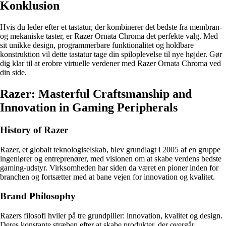
Konklusion
Hvis du leder efter et tastatur, der kombinerer det bedste fra membran-
og mekaniske taster, er Razer Ornata Chroma det perfekte valg. Med
sit unikke design, programmerbare funktionalitet og holdbare
konstruktion vil dette tastatur tage din spiloplevelse til nye højder. Gør
dig klar til at erobre virtuelle verdener med Razer Ornata Chroma ved
din side.
Razer: Masterful Craftsmanship and
Innovation in Gaming Peripherals
History of Razer
Razer, et globalt teknologiselskab, blev grundlagt i 2005 af en gruppe
ingeniører og entreprenører, med visionen om at skabe verdens bedste
gaming-udstyr. Virksomheden har siden da været en pioner inden for
branchen og fortsætter med at bane vejen for innovation og kvalitet.
Brand Philosophy
Razers filosofi hviler på tre grundpiller: innovation, kvalitet og design.
Deres konstante stræben efter at skabe produkter, der overgår