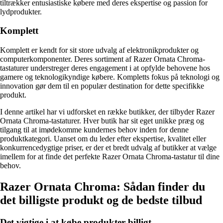
tiltrækker entusiastiske købere med deres ekspertise og passion for
lydprodukter.
Komplett
Komplett er kendt for sit store udvalg af elektronikprodukter og
computerkomponenter. Deres sortiment af Razer Ornata Chroma-
tastaturer understreger deres engagement i at opfylde behovene hos
gamere og teknologikyndige købere. Kompletts fokus på teknologi og
innovation gør dem til en populær destination for dette specifikke
produkt.
I denne artikel har vi udforsket en række butikker, der tilbyder Razer
Ornata Chroma-tastaturer. Hver butik har sit eget unikke præg og
tilgang til at imødekomme kundernes behov inden for denne
produktkategori. Uanset om du leder efter ekspertise, kvalitet eller
konkurrencedygtige priser, er der et bredt udvalg af butikker at vælge
imellem for at finde det perfekte Razer Ornata Chroma-tastatur til dine
behov.
Razer Ornata Chroma: Sådan finder du
det billigste produkt og de bedste tilbud
Det vigtige i at købe produkter billigt