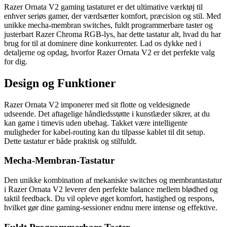
Razer Ornata V2 gaming tastaturet er det ultimative værktøj til
enhver seriøs gamer, der værdsætter komfort, præcision og stil. Med
unikke mecha-membran switches, fuldt programmerbare taster og
justerbart Razer Chroma RGB-lys, har dette tastatur alt, hvad du har
brug for til at dominere dine konkurrenter. Lad os dykke ned i
detaljerne og opdag, hvorfor Razer Ornata V2 er det perfekte valg
for dig.
Design og Funktioner
Razer Ornata V2 imponerer med sit flotte og veldesignede
udseende. Det aftagelige håndledsstøtte i kunstlæder sikrer, at du
kan game i timevis uden ubehag. Takket være intelligente
muligheder for kabel-routing kan du tilpasse kablet til dit setup.
Dette tastatur er både praktisk og stilfuldt.
Mecha-Membran-Tastatur
Den unikke kombination af mekaniske switches og membrantastatur
i Razer Ornata V2 leverer den perfekte balance mellem blødhed og
taktil feedback. Du vil opleve øget komfort, hastighed og respons,
hvilket gør dine gaming-sessioner endnu mere intense og effektive.