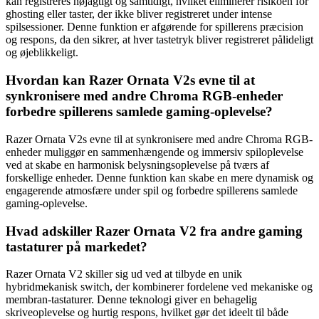
kan registreres nøjagtigt og samtidigt, hvilket eliminerer risikoen for
ghosting eller taster, der ikke bliver registreret under intense
spilsessioner. Denne funktion er afgørende for spillerens præcision
og respons, da den sikrer, at hver tastetryk bliver registreret pålideligt
og øjeblikkeligt.
Hvordan kan Razer Ornata V2s evne til at
synkronisere med andre Chroma RGB-enheder
forbedre spillerens samlede gaming-oplevelse?
Razer Ornata V2s evne til at synkronisere med andre Chroma RGB-
enheder muliggør en sammenhængende og immersiv spiloplevelse
ved at skabe en harmonisk belysningsoplevelse på tværs af
forskellige enheder. Denne funktion kan skabe en mere dynamisk og
engagerende atmosfære under spil og forbedre spillerens samlede
gaming-oplevelse.
Hvad adskiller Razer Ornata V2 fra andre gaming
tastaturer på markedet?
Razer Ornata V2 skiller sig ud ved at tilbyde en unik
hybridmekanisk switch, der kombinerer fordelene ved mekaniske og
membran-tastaturer. Denne teknologi giver en behagelig
skriveoplevelse og hurtig respons, hvilket gør det ideelt til både