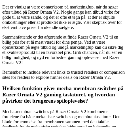
Det er vigtigt at være opmærksom på marketingfup, når du søger
efter tilbud på Razer Ornata V2. Nogle gange kan tilbud virke for
gode til at være sande, og det er ofte et tegn på, at der er skjulte
omkostninger eller at produktet ikke er ægte. Vær skeptisk over for
ekstremt lave priser fra ukendte sælgere.
Sammenfattende er det afgørende at finde Razer Ornata V2 til en
billig pris for at få mest værdi for dine penge. Ved at være
opmærksom på ægte tilbud og undgå marketingfup kan du sikre dig
et kvalitetsprodukt til en favorabel pris. Grib chancen, når du ser en
billig mulighed, og nyd en forbedret gaming-oplevelse med Razer
Ornata V2!
Remember to include relevant links to trusted retailers or comparison
sites for readers to explore further deals on Razer Ornata V2.
Hvilken funktion giver mecha-membran switches på
Razer Ornata V2 gaming tastaturet, og hvordan
påvirker det brugerens spiloplevelse?
Mecha-membran switches på Razer Ornata V2 kombinerer
fordelene fra både mekaniske switches og membrantastaturer. Den
bløde fornemmelse fra membranen sammen med den taktile
feedback fra de mekaniske switches bidrager til en behagelig og