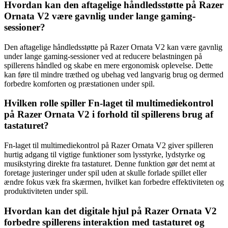
Hvordan kan den aftagelige håndledsstøtte på Razer
Ornata V2 være gavnlig under lange gaming-
sessioner?
Den aftagelige håndledsstøtte på Razer Ornata V2 kan være gavnlig
under lange gaming-sessioner ved at reducere belastningen på
spillerens håndled og skabe en mere ergonomisk oplevelse. Dette
kan føre til mindre træthed og ubehag ved langvarig brug og dermed
forbedre komforten og præstationen under spil.
Hvilken rolle spiller Fn-laget til multimediekontrol
på Razer Ornata V2 i forhold til spillerens brug af
tastaturet?
Fn-laget til multimediekontrol på Razer Ornata V2 giver spilleren
hurtig adgang til vigtige funktioner som lysstyrke, lydstyrke og
musikstyring direkte fra tastaturet. Denne funktion gør det nemt at
foretage justeringer under spil uden at skulle forlade spillet eller
ændre fokus væk fra skærmen, hvilket kan forbedre effektiviteten og
produktiviteten under spil.
Hvordan kan det digitale hjul på Razer Ornata V2
forbedre spillerens interaktion med tastaturet og