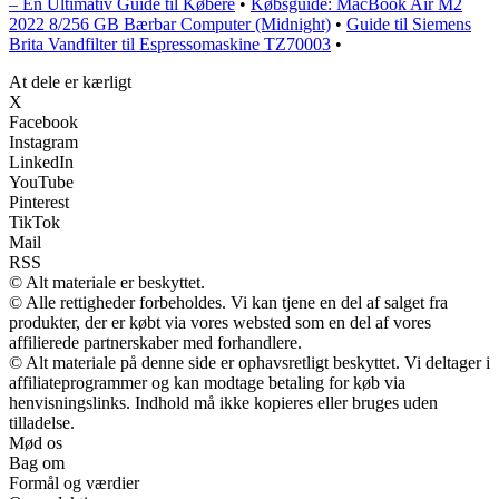
– En Ultimativ Guide til Købere
•
Købsguide: MacBook Air M2
2022 8/256 GB Bærbar Computer (Midnight)
•
Guide til Siemens
Brita Vandfilter til Espressomaskine TZ70003
•
At dele er kærligt
X
Facebook
Instagram
LinkedIn
YouTube
Pinterest
TikTok
Mail
RSS
© Alt materiale er beskyttet.
© Alle rettigheder forbeholdes. Vi kan tjene en del af salget fra
produkter, der er købt via vores websted som en del af vores
affilierede partnerskaber med forhandlere.
© Alt materiale på denne side er ophavsretligt beskyttet. Vi deltager i
affiliateprogrammer og kan modtage betaling for køb via
henvisningslinks. Indhold må ikke kopieres eller bruges uden
tilladelse.
Mød os
Bag om
Formål og værdier