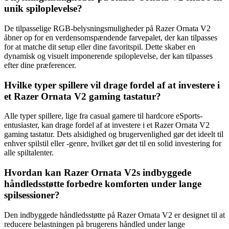
unik spiloplevelse?
De tilpasselige RGB-belysningsmuligheder på Razer Ornata V2
åbner op for en verdensomspændende farvepalet, der kan tilpasses
for at matche dit setup eller dine favoritspil. Dette skaber en
dynamisk og visuelt imponerende spiloplevelse, der kan tilpasses
efter dine præferencer.
Hvilke typer spillere vil drage fordel af at investere i
et Razer Ornata V2 gaming tastatur?
Alle typer spillere, lige fra casual gamere til hardcore eSports-
entusiaster, kan drage fordel af at investere i et Razer Ornata V2
gaming tastatur. Dets alsidighed og brugervenlighed gør det ideelt til
enhver spilstil eller -genre, hvilket gør det til en solid investering for
alle spiltalenter.
Hvordan kan Razer Ornata V2s indbyggede
håndledsstøtte forbedre komforten under lange
spilsessioner?
Den indbyggede håndledsstøtte på Razer Ornata V2 er designet til at
reducere belastningen på brugerens håndled under lange