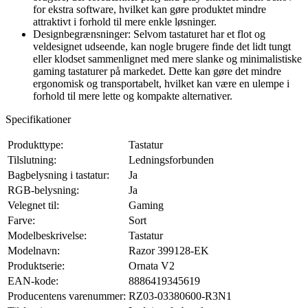
for ekstra software, hvilket kan gøre produktet mindre
attraktivt i forhold til mere enkle løsninger.
Designbegrænsninger: Selvom tastaturet har et flot og
veldesignet udseende, kan nogle brugere finde det lidt tungt
eller klodset sammenlignet med mere slanke og minimalistiske
gaming tastaturer på markedet. Dette kan gøre det mindre
ergonomisk og transportabelt, hvilket kan være en ulempe i
forhold til mere lette og kompakte alternativer.
Specifikationer
Produkttype:
Tastatur
Tilslutning:
Ledningsforbunden
Bagbelysning i tastatur:
Ja
RGB-belysning:
Ja
Velegnet til:
Gaming
Farve:
Sort
Modelbeskrivelse:
Tastatur
Modelnavn:
Razor 399128-EK
Produktserie:
Ornata V2
EAN-kode:
8886419345619
Producentens varenummer:
RZ03-03380600-R3N1