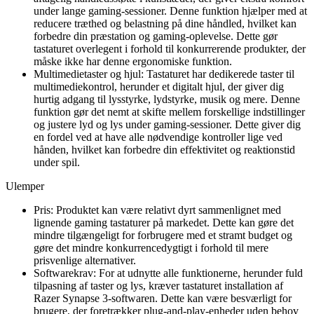
under lange gaming-sessioner. Denne funktion hjælper med at
reducere træthed og belastning på dine håndled, hvilket kan
forbedre din præstation og gaming-oplevelse. Dette gør
tastaturet overlegent i forhold til konkurrerende produkter, der
måske ikke har denne ergonomiske funktion.
Multimedietaster og hjul: Tastaturet har dedikerede taster til
multimediekontrol, herunder et digitalt hjul, der giver dig
hurtig adgang til lysstyrke, lydstyrke, musik og mere. Denne
funktion gør det nemt at skifte mellem forskellige indstillinger
og justere lyd og lys under gaming-sessioner. Dette giver dig
en fordel ved at have alle nødvendige kontroller lige ved
hånden, hvilket kan forbedre din effektivitet og reaktionstid
under spil.
Ulemper
Pris: Produktet kan være relativt dyrt sammenlignet med
lignende gaming tastaturer på markedet. Dette kan gøre det
mindre tilgængeligt for forbrugere med et stramt budget og
gøre det mindre konkurrencedygtigt i forhold til mere
prisvenlige alternativer.
Softwarekrav: For at udnytte alle funktionerne, herunder fuld
tilpasning af taster og lys, kræver tastaturet installation af
Razer Synapse 3-softwaren. Dette kan være besværligt for
brugere, der foretrækker plug-and-play-enheder uden behov