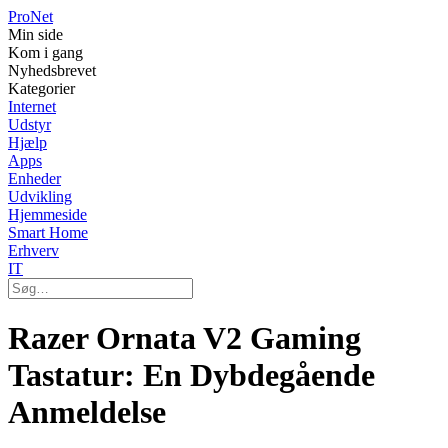
Pro
Net
Min side
Kom i gang
Nyhedsbrevet
Kategorier
Internet
Udstyr
Hjælp
Apps
Enheder
Udvikling
Hjemmeside
Smart Home
Erhverv
IT
Razer Ornata V2 Gaming
Tastatur: En Dybdegående
Anmeldelse