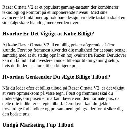
Razer Ornata V2 er et populært gaming-tastatur, der kombinerer
teknologi og komfort på et imponerende niveau. Med sine
avancerede funktioner og holdbare design har dette tastatur skabt en
stor følgeskare blandt gamere verden over.
Hvorfor Er Det Vigtigt at Købe Billigt?
At købe Razer Ornata V2 til en billig pris er afgørende af flere
grunde. Først og fremmest giver det dig mulighed for at spare penge,
samtidig med at du stadig opnår en høj kvalitet fra Razer. Derudover
kan du få råd til at investere i andet tilbehør til din gaming-setup,
hvis du finder tastaturet til en billigere pris.
Hvordan Genkender Du Ægte Billige Tilbud?
Når du leder efter et billigt tilbud på Razer Ornata V2, er det vigtigt
at være opmærksom på visse tegn. Først og fremmest skal du
undersøge, om prisen er markant lavere end den normale pris, da
dette ofte indikerer et ægte tilbud. Derudover kan du tjekke
troværdige forhandlere og prissammenligningssider for at sikre dig
den bedste pris.
Undgå Marketing Fup Tilbud