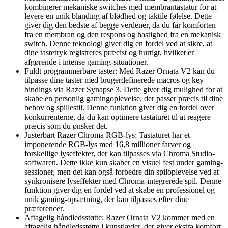
kombinerer mekaniske switches med membrantastatur for at
levere en unik blanding af blødhed og taktile følelse. Dette
giver dig den bedste af begge verdener, da du får komforten
fra en membran og den respons og hastighed fra en mekanisk
switch. Denne teknologi giver dig en fordel ved at sikre, at
dine tastetryk registreres præcist og hurtigt, hvilket er
afgørende i intense gaming-situationer.
Fuldt programmerbare taster: Med Razer Ornata V2 kan du
tilpasse dine taster med brugerdefinerede macros og key
bindings via Razer Synapse 3. Dette giver dig mulighed for at
skabe en personlig gamingoplevelse, der passer præcis til dine
behov og spillestil. Denne funktion giver dig en fordel over
konkurrenterne, da du kan optimere tastaturet til at reagere
præcis som du ønsker det.
Justerbart Razer Chroma RGB-lys: Tastaturet har et
imponerende RGB-lys med 16,8 millioner farver og
forskellige lyseffekter, der kan tilpasses via Chroma Studio-
softwaren. Dette ikke kun skaber en visuel fest under gaming-
sessioner, men det kan også forbedre din spiloplevelse ved at
synkronisere lyseffekter med Chroma-integrerede spil. Denne
funktion giver dig en fordel ved at skabe en professionel og
unik gaming-opsætning, der kan tilpasses efter dine
præferencer.
Aftagelig håndledsstøtte: Razer Ornata V2 kommer med en
aftagelig håndledsstøtte i kunstlæder, der giver ekstra komfort