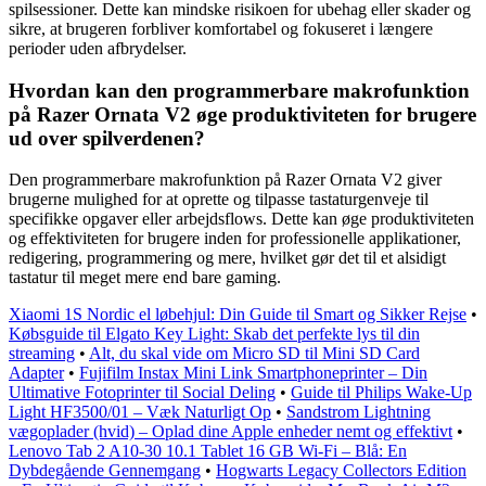
spilsessioner. Dette kan mindske risikoen for ubehag eller skader og
sikre, at brugeren forbliver komfortabel og fokuseret i længere
perioder uden afbrydelser.
Hvordan kan den programmerbare makrofunktion
på Razer Ornata V2 øge produktiviteten for brugere
ud over spilverdenen?
Den programmerbare makrofunktion på Razer Ornata V2 giver
brugerne mulighed for at oprette og tilpasse tastaturgenveje til
specifikke opgaver eller arbejdsflows. Dette kan øge produktiviteten
og effektiviteten for brugere inden for professionelle applikationer,
redigering, programmering og mere, hvilket gør det til et alsidigt
tastatur til meget mere end bare gaming.
Xiaomi 1S Nordic el løbehjul: Din Guide til Smart og Sikker Rejse
•
Købsguide til Elgato Key Light: Skab det perfekte lys til din
streaming
•
Alt, du skal vide om Micro SD til Mini SD Card
Adapter
•
Fujifilm Instax Mini Link Smartphoneprinter – Din
Ultimative Fotoprinter til Social Deling
•
Guide til Philips Wake-Up
Light HF3500/01 – Væk Naturligt Op
•
Sandstrom Lightning
vægoplader (hvid) – Oplad dine Apple enheder nemt og effektivt
•
Lenovo Tab 2 A10-30 10.1 Tablet 16 GB Wi-Fi – Blå: En
Dybdegående Gennemgang
•
Hogwarts Legacy Collectors Edition