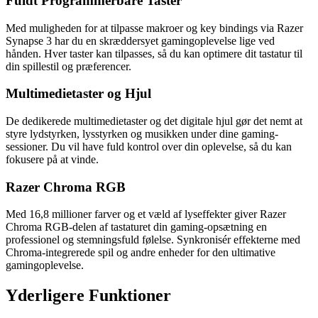
Fuldt Programmerbare Taster
Med muligheden for at tilpasse makroer og key bindings via Razer
Synapse 3 har du en skræddersyet gamingoplevelse lige ved
hånden. Hver taster kan tilpasses, så du kan optimere dit tastatur til
din spillestil og præferencer.
Multimedietaster og Hjul
De dedikerede multimedietaster og det digitale hjul gør det nemt at
styre lydstyrken, lysstyrken og musikken under dine gaming-
sessioner. Du vil have fuld kontrol over din oplevelse, så du kan
fokusere på at vinde.
Razer Chroma RGB
Med 16,8 millioner farver og et væld af lyseffekter giver Razer
Chroma RGB-delen af tastaturet din gaming-opsætning en
professionel og stemningsfuld følelse. Synkronisér effekterne med
Chroma-integrerede spil og andre enheder for den ultimative
gamingoplevelse.
Yderligere Funktioner