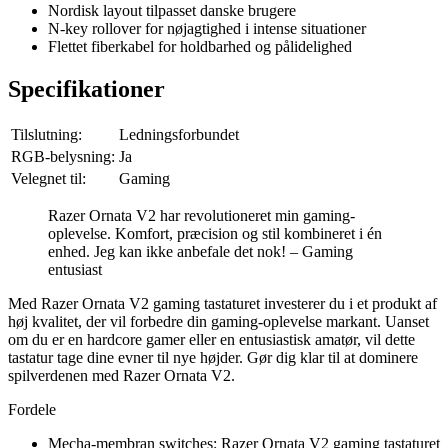
Nordisk layout tilpasset danske brugere
N-key rollover for nøjagtighed i intense situationer
Flettet fiberkabel for holdbarhed og pålidelighed
Specifikationer
Tilslutning:
Ledningsforbundet
RGB-belysning:
Ja
Velegnet til:
Gaming
Razer Ornata V2 har revolutioneret min gaming-
oplevelse. Komfort, præcision og stil kombineret i én
enhed. Jeg kan ikke anbefale det nok! – Gaming
entusiast
Med Razer Ornata V2 gaming tastaturet investerer du i et produkt af
høj kvalitet, der vil forbedre din gaming-oplevelse markant. Uanset
om du er en hardcore gamer eller en entusiastisk amatør, vil dette
tastatur tage dine evner til nye højder. Gør dig klar til at dominere
spilverdenen med Razer Ornata V2.
Fordele
Mecha-membran switches: Razer Ornata V2 gaming tastaturet