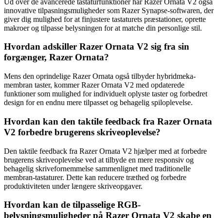
Ud over de avancerede tastaturfunktioner har Razer Ornata V2 også
innovative tilpasningsmuligheder som Razer Synapse-softwaren, der
giver dig mulighed for at finjustere tastaturets præstationer, oprette
makroer og tilpasse belysningen for at matche din personlige stil.
Hvordan adskiller Razer Ornata V2 sig fra sin
forgænger, Razer Ornata?
Mens den oprindelige Razer Ornata også tilbyder hybridmeka-
membran taster, kommer Razer Ornata V2 med opdaterede
funktioner som mulighed for individuelt oplyste taster og forbedret
design for en endnu mere tilpasset og behagelig spiloplevelse.
Hvordan kan den taktile feedback fra Razer Ornata
V2 forbedre brugerens skriveoplevelse?
Den taktile feedback fra Razer Ornata V2 hjælper med at forbedre
brugerens skriveoplevelse ved at tilbyde en mere responsiv og
behagelig skrivefornemmelse sammenlignet med traditionelle
membran-tastaturer. Dette kan reducere træthed og forbedre
produktiviteten under længere skriveopgaver.
Hvordan kan de tilpasselige RGB-
belysningsmuligheder på Razer Ornata V2 skabe en