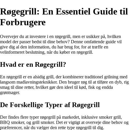
Røgegrill: En Essentiel Guide til
Forbrugere
Overvejer du at investere i en røgegrill, men er usikker på, hvilken
model der passer bedst til dine behov? Denne omfattende guide vil
give dig al den information, du har brug for, for at træffe en
velinformeret beslutning, når du køber en røgegrill.
Hvad er en Røgegrill?
En røgegrill er en alsidig grill, der kombinerer traditionel grilning med
langsom madlavningsteknikker. Den bruger røg til at tilføre en dyb, rig
smag til dine retter, hvilket gør den ideel til kød, fisk og endda
grøntsager.
De Forskellige Typer af Røgegrill
Der findes flere typer røgegrill på markedet, inklusive smoker grill,
BBQ smoker, og grill smoker. Det er vigtigt at overveje dine behov og
præferencer, når du vælger den rette type røgegrill til dig.