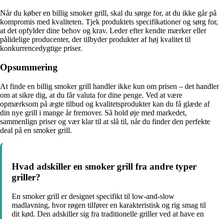
Når du køber en billig smoker grill, skal du sørge for, at du ikke går på
kompromis med kvaliteten. Tjek produktets specifikationer og sørg for,
at det opfylder dine behov og krav. Leder efter kendte mærker eller
pålidelige producenter, der tilbyder produkter af høj kvalitet til
konkurrencedygtige priser.
Opsummering
At finde en billig smoker grill handler ikke kun om prisen – det handler
om at sikre dig, at du får valuta for dine penge. Ved at være
opmærksom på ægte tilbud og kvalitetsprodukter kan du få glæde af
din nye grill i mange år fremover. Så hold øje med markedet,
sammenlign priser og vær klar til at slå til, når du finder den perfekte
deal på en smoker grill.
Hvad adskiller en smoker grill fra andre typer
griller?
En smoker grill er designet specifikt til low-and-slow
madlavning, hvor røgen tilfører en karakteristisk og rig smag til
dit kød. Den adskiller sig fra traditionelle griller ved at have en