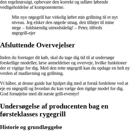
den regelmæssigt, opbevare den korrekt og udføre løbende
vedligeholdelse af komponenterne.
Min nye røgegrill har virkelig løftet min grillning til et nyt
niveau. Jeg elsker den røgede smag, den tilføjer til mine
stege – fuldstændig uimodståelig! – Peter, tilfreds
røgegrill-ejer
Afsluttende Overvejelser
Inden du foretager dit køb, skal du tage dig tid til at undersøge
forskellige modeller, læse anmeldelser og overveje, hvilke funktioner
der er vigtige for dig. Med den rette røgegrill kan du opdage en helt ny
verden af madlavning og grillning.
Vi håber, at denne guide har hjulpet dig med at forstå fordelene ved at
eje en røgegrill og hvordan du kan vælge den rigtige model for dig.
God fornøjelse med dit næste grill-eventyr!
Undersøgelse af producenten bag en
førsteklasses rygegrill
Historie og grundlæggelse