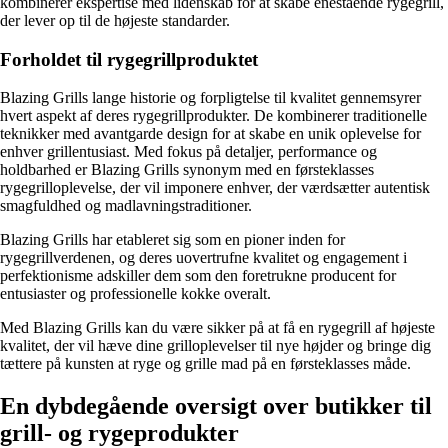
kombinerer ekspertise med lidenskab for at skabe enestående rygegrill,
der lever op til de højeste standarder.
Forholdet til rygegrillproduktet
Blazing Grills lange historie og forpligtelse til kvalitet gennemsyrer
hvert aspekt af deres rygegrillprodukter. De kombinerer traditionelle
teknikker med avantgarde design for at skabe en unik oplevelse for
enhver grillentusiast. Med fokus på detaljer, performance og
holdbarhed er Blazing Grills synonym med en førsteklasses
rygegrilloplevelse, der vil imponere enhver, der værdsætter autentisk
smagfuldhed og madlavningstraditioner.
Blazing Grills har etableret sig som en pioner inden for
rygegrillverdenen, og deres uovertrufne kvalitet og engagement i
perfektionisme adskiller dem som den foretrukne producent for
entusiaster og professionelle kokke overalt.
Med Blazing Grills kan du være sikker på at få en rygegrill af højeste
kvalitet, der vil hæve dine grilloplevelser til nye højder og bringe dig
tættere på kunsten at ryge og grille mad på en førsteklasses måde.
En dybdegående oversigt over butikker til
grill- og rygeprodukter