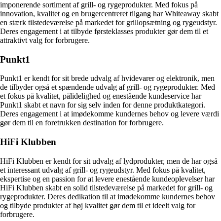
imponerende sortiment af grill- og rygeprodukter. Med fokus på
innovation, kvalitet og en brugercentreret tilgang har Whiteaway skabt
en stærk tilstedeværelse på markedet for grillopsætning og rygeudstyr.
Deres engagement i at tilbyde førsteklasses produkter gør dem til et
attraktivt valg for forbrugere.
Punkt1
Punkt1 er kendt for sit brede udvalg af hvidevarer og elektronik, men
de tilbyder også et spændende udvalg af grill- og rygeprodukter. Med
et fokus på kvalitet, pålidelighed og enestående kundeservice har
Punkt1 skabt et navn for sig selv inden for denne produktkategori.
Deres engagement i at imødekomme kundernes behov og levere værdi
gør dem til en foretrukken destination for forbrugere.
HiFi Klubben
HiFi Klubben er kendt for sit udvalg af lydprodukter, men de har også
et interessant udvalg af grill- og rygeudstyr. Med fokus på kvalitet,
ekspertise og en passion for at levere enestående kundeoplevelser har
HiFi Klubben skabt en solid tilstedeværelse på markedet for grill- og
rygeprodukter. Deres dedikation til at imødekomme kundernes behov
og tilbyde produkter af høj kvalitet gør dem til et ideelt valg for
forbrugere.