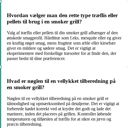
Hvordan vælger man den rette type træflis eller
pellets til brug i en smoker grill?
Valg af træflis eller pellets til din smoker grill afhænger af den
ønskede smagprofil. Hårdttræ som f.eks. mesquite eller eg giver
en kraftig røget smag, mens frugttræ som æble eller kirsebær
giver en mildere og sødere smag. Det er vigtigt at
eksperimentere med forskellige træsorter for at finde den, der
passer bedst til dine præferencer.
Hvad er nøglen til en vellykket tilberedning på
en smoker grill?
Nøglen til en vellykket tilberedning på en smoker grill er
tålmodighed og opmærksomhed på detaljerne. Det er vigtigt at
forberede kødet korrekt ved at krydre det godt og lade det
marinere, inden det placeres på grillen. Kontroller løbende
temperaturen og tilførslen af træflis for at sikre en jævn og
præcis tilberedning.