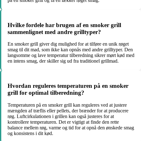
på en smoker grill og få en lækker røget smag.
Hvilke fordele har brugen af en smoker grill
sammenlignet med andre grilltyper?
En smoker grill giver dig mulighed for at tilføre en unik røget
smag til dit mad, som ikke kan opnås med andre grilltyper. Den
langsomme og lave temperatur tilberedning sikrer mørt kød med
en intens smag, der skiller sig ud fra traditionel grillmad.
Hvordan reguleres temperaturen på en smoker
grill for optimal tilberedning?
Temperaturen på en smoker grill kan reguleres ved at justere
mængden af træflis eller pellets, der brænder for at producere
røg. Luftcirkulationen i grillen kan også justeres for at
kontrollere temperaturen. Det er vigtigt at finde den rette
balance mellem røg, varme og tid for at opnå den ønskede smag
og konsistens i dit kød.