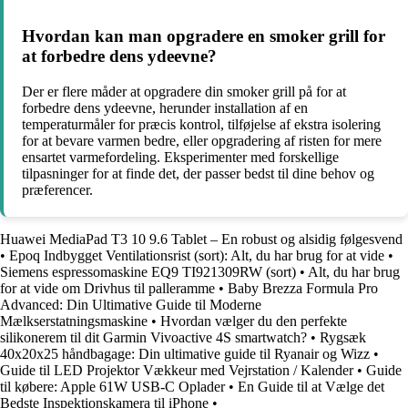
Hvordan kan man opgradere en smoker grill for
at forbedre dens ydeevne?
Der er flere måder at opgradere din smoker grill på for at
forbedre dens ydeevne, herunder installation af en
temperaturmåler for præcis kontrol, tilføjelse af ekstra isolering
for at bevare varmen bedre, eller opgradering af risten for mere
ensartet varmefordeling. Eksperimenter med forskellige
tilpasninger for at finde det, der passer bedst til dine behov og
præferencer.
Huawei MediaPad T3 10 9.6 Tablet – En robust og alsidig følgesvend
•
Epoq Indbygget Ventilationsrist (sort): Alt, du har brug for at vide
•
Siemens espressomaskine EQ9 TI921309RW (sort)
•
Alt, du har brug
for at vide om Drivhus til palleramme
•
Baby Brezza Formula Pro
Advanced: Din Ultimative Guide til Moderne
Mælkserstatningsmaskine
•
Hvordan vælger du den perfekte
silikonerem til dit Garmin Vivoactive 4S smartwatch?
•
Rygsæk
40x20x25 håndbagage: Din ultimative guide til Ryanair og Wizz
•
Guide til LED Projektor Vækkeur med Vejrstation / Kalender
•
Guide
til købere: Apple 61W USB-C Oplader
•
En Guide til at Vælge det
Bedste Inspektionskamera til iPhone
•