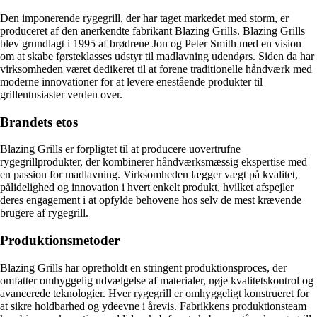
Den imponerende rygegrill, der har taget markedet med storm, er
produceret af den anerkendte fabrikant Blazing Grills. Blazing Grills
blev grundlagt i 1995 af brødrene Jon og Peter Smith med en vision
om at skabe førsteklasses udstyr til madlavning udendørs. Siden da har
virksomheden været dedikeret til at forene traditionelle håndværk med
moderne innovationer for at levere enestående produkter til
grillentusiaster verden over.
Brandets etos
Blazing Grills er forpligtet til at producere uovertrufne
rygegrillprodukter, der kombinerer håndværksmæssig ekspertise med
en passion for madlavning. Virksomheden lægger vægt på kvalitet,
pålidelighed og innovation i hvert enkelt produkt, hvilket afspejler
deres engagement i at opfylde behovene hos selv de mest krævende
brugere af rygegrill.
Produktionsmetoder
Blazing Grills har opretholdt en stringent produktionsproces, der
omfatter omhyggelig udvælgelse af materialer, nøje kvalitetskontrol og
avancerede teknologier. Hver rygegrill er omhyggeligt konstrueret for
at sikre holdbarhed og ydeevne i årevis. Fabrikkens produktionsteam