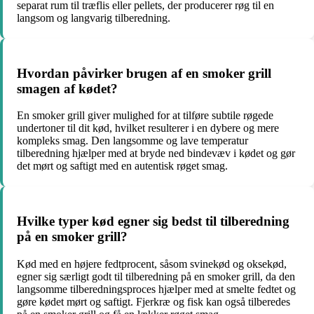
separat rum til træflis eller pellets, der producerer røg til en
langsom og langvarig tilberedning.
Hvordan påvirker brugen af en smoker grill
smagen af kødet?
En smoker grill giver mulighed for at tilføre subtile røgede
undertoner til dit kød, hvilket resulterer i en dybere og mere
kompleks smag. Den langsomme og lave temperatur
tilberedning hjælper med at bryde ned bindevæv i kødet og gør
det mørt og saftigt med en autentisk røget smag.
Hvilke typer kød egner sig bedst til tilberedning
på en smoker grill?
Kød med en højere fedtprocent, såsom svinekød og oksekød,
egner sig særligt godt til tilberedning på en smoker grill, da den
langsomme tilberedningsproces hjælper med at smelte fedtet og
gøre kødet mørt og saftigt. Fjerkræ og fisk kan også tilberedes