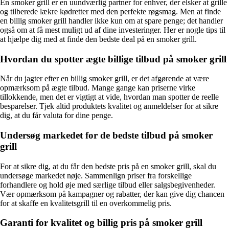
En smoker grill er en uundværlig partner for enhver, der elsker at grille
og tilberede lækre kødretter med den perfekte røgsmag. Men at finde
en billig smoker grill handler ikke kun om at spare penge; det handler
også om at få mest muligt ud af dine investeringer. Her er nogle tips til
at hjælpe dig med at finde den bedste deal på en smoker grill.
Hvordan du spotter ægte billige tilbud på smoker grill
Når du jagter efter en billig smoker grill, er det afgørende at være
opmærksom på ægte tilbud. Mange gange kan priserne virke
tillokkende, men det er vigtigt at vide, hvordan man spotter de reelle
besparelser. Tjek altid produktets kvalitet og anmeldelser for at sikre
dig, at du får valuta for dine penge.
Undersøg markedet for de bedste tilbud på smoker
grill
For at sikre dig, at du får den bedste pris på en smoker grill, skal du
undersøge markedet nøje. Sammenlign priser fra forskellige
forhandlere og hold øje med særlige tilbud eller salgsbegivenheder.
Vær opmærksom på kampagner og rabatter, der kan give dig chancen
for at skaffe en kvalitetsgrill til en overkommelig pris.
Garanti for kvalitet og billig pris på smoker grill