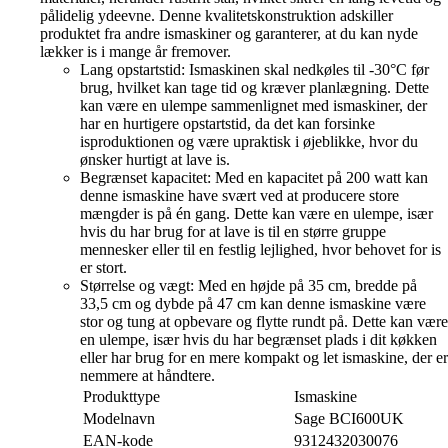
pålidelig ydeevne. Denne kvalitetskonstruktion adskiller
produktet fra andre ismaskiner og garanterer, at du kan nyde
lækker is i mange år fremover.
Lang opstartstid: Ismaskinen skal nedkøles til -30°C før
brug, hvilket kan tage tid og kræver planlægning. Dette
kan være en ulempe sammenlignet med ismaskiner, der
har en hurtigere opstartstid, da det kan forsinke
isproduktionen og være upraktisk i øjeblikke, hvor du
ønsker hurtigt at lave is.
Begrænset kapacitet: Med en kapacitet på 200 watt kan
denne ismaskine have svært ved at producere store
mængder is på én gang. Dette kan være en ulempe, især
hvis du har brug for at lave is til en større gruppe
mennesker eller til en festlig lejlighed, hvor behovet for is
er stort.
Størrelse og vægt: Med en højde på 35 cm, bredde på
33,5 cm og dybde på 47 cm kan denne ismaskine være
stor og tung at opbevare og flytte rundt på. Dette kan være
en ulempe, især hvis du har begrænset plads i dit køkken
eller har brug for en mere kompakt og let ismaskine, der er
nemmere at håndtere.
Produkttype
Ismaskine
Modelnavn
Sage BCI600UK
EAN-kode
9312432030076