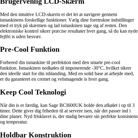
Brugervenlig LCD-Skærm
Med den intuitive LCD-skærm er det let at navigere gennem
ismaskinens forskellige funktioner. Vælg dine foretrukne indstillinger
med et tryk på skærmen og lad ismaskinen tage sig af resten. Den
elektroniske kontrol sikrer præcise resultater hver gang, så du kan nyde
fejlfri is uden besvær.
Pre-Cool Funktion
Forbered din ismaskine til perfektion med den smarte pre-cool
funktion. Ismaskinen nedkøles til imponerende -30°C, hvilket sikrer
den ideelle start for din isblanding. Med en solid base at arbejde med,
er du garanteret en cremet og velsmagende is hver gang.
Keep Cool Teknologi
Når din is er færdig, kan Sage BCI600UK holde den afkølet i op til 3
timer. Dette giver dig friheden til at servere isen, når det passer ind i
dine planer. Nyd frisklavet is, der stadig bevarer sin perfekte konsistens
og temperatur.
Holdbar Konstruktion