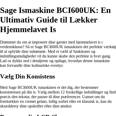
Sage Ismaskine BCI600UK: En
Ultimativ Guide til Lækker
Hjemmelavet Is
Drømmer du om at imponere dine gæster med hjemmelavet is i
verdensklasse? Så er Sage BCI600UK ismaskinen det perfekte værktøj
til at opfylde dine isdrømme. Med et væld af funktioner og
indstillingsmuligheder vil du kunne skabe den perfekte is hver gang.
Lad os dykke ned i detaljerne og opdage, hvordan denne ismaskine
kan forvandle dine kulinariske eventyr.
Vælg Din Konsistens
Med Sage BCI600UK ismaskinen er det dig, der bestemmer
konsistensen på din is. Vælg mellem 12 forskellige indstillinger og find
præcis den tekstur, der passer til dine præferencer. Uanset om du
foretrækker en cremet gelato, luftig sorbet eller en klassisk is, kan du
skræddersy dine opskrifter efter dine ønsker.