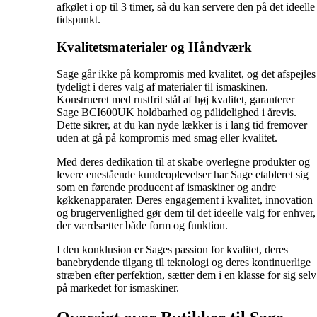
afkølet i op til 3 timer, så du kan servere den på det ideelle
tidspunkt.
Kvalitetsmaterialer og Håndværk
Sage går ikke på kompromis med kvalitet, og det afspejles
tydeligt i deres valg af materialer til ismaskinen.
Konstrueret med rustfrit stål af høj kvalitet, garanterer
Sage BCI600UK holdbarhed og pålidelighed i årevis.
Dette sikrer, at du kan nyde lækker is i lang tid fremover
uden at gå på kompromis med smag eller kvalitet.
Med deres dedikation til at skabe overlegne produkter og
levere enestående kundeoplevelser har Sage etableret sig
som en førende producent af ismaskiner og andre
køkkenapparater. Deres engagement i kvalitet, innovation
og brugervenlighed gør dem til det ideelle valg for enhver,
der værdsætter både form og funktion.
I den konklusion er Sages passion for kvalitet, deres
banebrydende tilgang til teknologi og deres kontinuerlige
stræben efter perfektion, sætter dem i en klasse for sig selv
på markedet for ismaskiner.