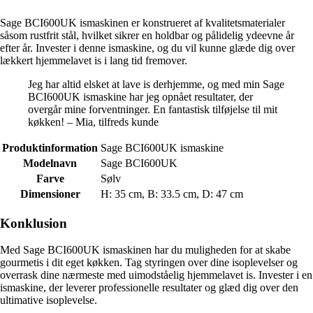
Sage BCI600UK ismaskinen er konstrueret af kvalitetsmaterialer
såsom rustfrit stål, hvilket sikrer en holdbar og pålidelig ydeevne år
efter år. Invester i denne ismaskine, og du vil kunne glæde dig over
lækkert hjemmelavet is i lang tid fremover.
Jeg har altid elsket at lave is derhjemme, og med min Sage
BCI600UK ismaskine har jeg opnået resultater, der
overgår mine forventninger. En fantastisk tilføjelse til mit
køkken! – Mia, tilfreds kunde
Produktinformation
Sage BCI600UK ismaskine
Modelnavn
Sage BCI600UK
Farve
Sølv
Dimensioner
H: 35 cm, B: 33.5 cm, D: 47 cm
Konklusion
Med Sage BCI600UK ismaskinen har du muligheden for at skabe
gourmetis i dit eget køkken. Tag styringen over dine isoplevelser og
overrask dine nærmeste med uimodståelig hjemmelavet is. Invester i en
ismaskine, der leverer professionelle resultater og glæd dig over den
ultimative isoplevelse.