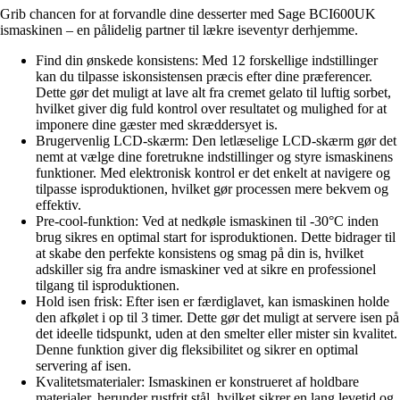
Grib chancen for at forvandle dine desserter med Sage BCI600UK
ismaskinen – en pålidelig partner til lækre iseventyr derhjemme.
Find din ønskede konsistens: Med 12 forskellige indstillinger
kan du tilpasse iskonsistensen præcis efter dine præferencer.
Dette gør det muligt at lave alt fra cremet gelato til luftig sorbet,
hvilket giver dig fuld kontrol over resultatet og mulighed for at
imponere dine gæster med skræddersyet is.
Brugervenlig LCD-skærm: Den letlæselige LCD-skærm gør det
nemt at vælge dine foretrukne indstillinger og styre ismaskinens
funktioner. Med elektronisk kontrol er det enkelt at navigere og
tilpasse isproduktionen, hvilket gør processen mere bekvem og
effektiv.
Pre-cool-funktion: Ved at nedkøle ismaskinen til -30°C inden
brug sikres en optimal start for isproduktionen. Dette bidrager til
at skabe den perfekte konsistens og smag på din is, hvilket
adskiller sig fra andre ismaskiner ved at sikre en professionel
tilgang til isproduktionen.
Hold isen frisk: Efter isen er færdiglavet, kan ismaskinen holde
den afkølet i op til 3 timer. Dette gør det muligt at servere isen på
det ideelle tidspunkt, uden at den smelter eller mister sin kvalitet.
Denne funktion giver dig fleksibilitet og sikrer en optimal
servering af isen.
Kvalitetsmaterialer: Ismaskinen er konstrueret af holdbare
materialer, herunder rustfrit stål, hvilket sikrer en lang levetid og