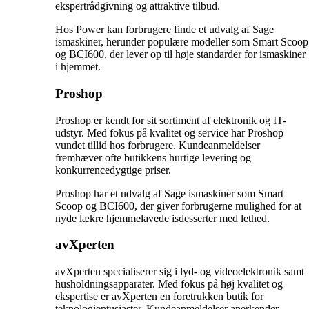
ekspertrådgivning og attraktive tilbud.
Hos Power kan forbrugere finde et udvalg af Sage
ismaskiner, herunder populære modeller som Smart Scoop
og BCI600, der lever op til høje standarder for ismaskiner
i hjemmet.
Proshop
Proshop er kendt for sit sortiment af elektronik og IT-
udstyr. Med fokus på kvalitet og service har Proshop
vundet tillid hos forbrugere. Kundeanmeldelser
fremhæver ofte butikkens hurtige levering og
konkurrencedygtige priser.
Proshop har et udvalg af Sage ismaskiner som Smart
Scoop og BCI600, der giver forbrugerne mulighed for at
nyde lækre hjemmelavede isdesserter med lethed.
avXperten
avXperten specialiserer sig i lyd- og videoelektronik samt
husholdningsapparater. Med fokus på høj kvalitet og
ekspertise er avXperten en foretrukken butik for
teknologientusiaster. Kundeanmeldelser anerkender