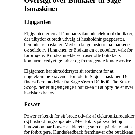
Oversigt over Butikker til Sage
Ismaskiner
Elgiganten
Elgiganten er en af Danmarks førende elektronikbutikker,
der tilbyder et bredt udvalg af husholdningsapparater,
herunder ismaskiner. Med sin lange historie på markedet
og solide ry i branchen er Elgiganten et populært valg for
forbrugere. Kundeanmeldelser roser ofte butikkens
konkurrencedygtige priser og fremragende kundeservice.
Elgiganten har skræddersyet sit sortiment for at
imødekomme kravene i forhold til Sage ismaskiner. Der
findes flere modeller fra Sage såsom BCI600 The Smart
Scoop, der er tilgængelige i butikken til at opfylde enhver
is-elskers behov.
Power
Power er kendt for sit brede udvalg af elektronikprodukter
og husholdningsapparater. Med fokus på kvalitet og
innovation har Power etableret sig som en pålidelig butik
for forbrugere. Kundefeedback fremhæver ofte butikkens