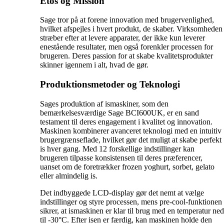
Etos og Mission
Sage tror på at forene innovation med brugervenlighed,
hvilket afspejles i hvert produkt, de skaber. Virksomheden
stræber efter at levere apparater, der ikke kun leverer
enestående resultater, men også forenkler processen for
brugeren. Deres passion for at skabe kvalitetsprodukter
skinner igennem i alt, hvad de gør.
Produktionsmetoder og Teknologi
Sages produktion af ismaskiner, som den
bemærkelsesværdige Sage BCI600UK, er en sand
testament til deres engagement i kvalitet og innovation.
Maskinen kombinerer avanceret teknologi med en intuitiv
brugergrænseflade, hvilket gør det muligt at skabe perfekt
is hver gang. Med 12 forskellige indstillinger kan
brugeren tilpasse konsistensen til deres præferencer,
uanset om de foretrækker frozen yoghurt, sorbet, gelato
eller almindelig is.
Det indbyggede LCD-display gør det nemt at vælge
indstillinger og styre processen, mens pre-cool-funktionen
sikrer, at ismaskinen er klar til brug med en temperatur ned
til -30°C. Efter isen er færdig, kan maskinen holde den