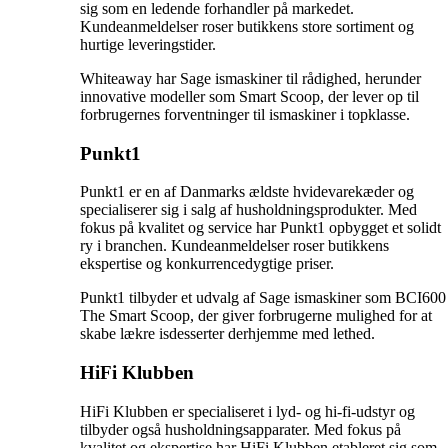
sig som en ledende forhandler på markedet.
Kundeanmeldelser roser butikkens store sortiment og
hurtige leveringstider.
Whiteaway har Sage ismaskiner til rådighed, herunder
innovative modeller som Smart Scoop, der lever op til
forbrugernes forventninger til ismaskiner i topklasse.
Punkt1
Punkt1 er en af Danmarks ældste hvidevarekæder og
specialiserer sig i salg af husholdningsprodukter. Med
fokus på kvalitet og service har Punkt1 opbygget et solidt
ry i branchen. Kundeanmeldelser roser butikkens
ekspertise og konkurrencedygtige priser.
Punkt1 tilbyder et udvalg af Sage ismaskiner som BCI600
The Smart Scoop, der giver forbrugerne mulighed for at
skabe lækre isdesserter derhjemme med lethed.
HiFi Klubben
HiFi Klubben er specialiseret i lyd- og hi-fi-udstyr og
tilbyder også husholdningsapparater. Med fokus på
kvalitet og ekspertise har HiFi Klubben etableret sig som