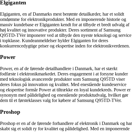
Elgiganten
Elgiganten, en af Danmarks mest berømte detailkæder, har et solidt
omdømme for elektronikprodukter. Med en imponerende historie og
massiv kundebase er Elgiganten kendt for at tilbyde et bredt udvalg af
høj kvalitet og innovative produkter. Deres sortiment af Samsung
Q95TD-TVer imponerer ved at tilbyde den nyeste teknologi og service
i topklasse. Kundeanmeldelser hylder Elgiganten for deres
konkurrencedygtige priser og ekspertise inden for elektronikverdenen.
Power
Power, en af de førende detailhandlere i Danmark, har et stærkt
fodfæste i elektronikmarkedet. Deres engagement i at forsyne kunder
med teknologisk avancerede produkter som Samsung Q95TD viser
deres fokus på innovation og kvalitet. Med enestående kundeservice
og ekspertise formår Power at tiltrække en loyal kundekreds. Power er
synonym med pålidelighed og enestående produktudvalg, hvilket gør
dem til et førsteklasses valg for købere af Samsung Q95TD-TVer.
Proshop
Proshop er en af de førende forhandlere af elektronik i Danmark og har
skabt sig et solidt ry for kvalitet og pålidelighed. Med en imponerende