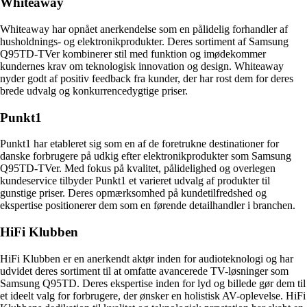
Whiteaway
Whiteaway har opnået anerkendelse som en pålidelig forhandler af
husholdnings- og elektronikprodukter. Deres sortiment af Samsung
Q95TD-TVer kombinerer stil med funktion og imødekommer
kundernes krav om teknologisk innovation og design. Whiteaway
nyder godt af positiv feedback fra kunder, der har rost dem for deres
brede udvalg og konkurrencedygtige priser.
Punkt1
Punkt1 har etableret sig som en af de foretrukne destinationer for
danske forbrugere på udkig efter elektronikprodukter som Samsung
Q95TD-TVer. Med fokus på kvalitet, pålidelighed og overlegen
kundeservice tilbyder Punkt1 et varieret udvalg af produkter til
gunstige priser. Deres opmærksomhed på kundetilfredshed og
ekspertise positionerer dem som en førende detailhandler i branchen.
HiFi Klubben
HiFi Klubben er en anerkendt aktør inden for audioteknologi og har
udvidet deres sortiment til at omfatte avancerede TV-løsninger som
Samsung Q95TD. Deres ekspertise inden for lyd og billede gør dem til
et ideelt valg for forbrugere, der ønsker en holistisk AV-oplevelse. HiFi