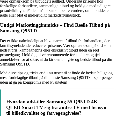
være opmærksom på tilbuddets ægthed. Undersøg priserne hos
forskellige forhandlere, sammenlign tilbud og hold øje med tidligere
prisudviklinger. På den måde kan du bedre vurdere, om tilbuddet er
ægte eller blot et midlertidigt markedsføringstrick.
Undgå Marketinggimmicks – Find Reelle Tilbud på
Samsung Q95TD
Det er ikke ualmindeligt at blive narret af tilbud fra forhandlere, der
kun tilsyneladende reducerer priserne. Vær opmærksom på ord som
nedsat pris, kampagnepris eller eksklusivt tilbud uden en reel
prisnedgang. Hold dig til velrenommerede forhandlere og tjek
anmeldelser for at sikre, at du får den billigste og bedste tilbud på din
Samsung Q95TD.
Med disse tips og tricks er du nu rustet til at finde de bedste billige og
mest fordelagtige tilbud på din næste Samsung Q95TD – spar penge
uden at gå på kompromis med kvaliteten!
Hvordan adskiller Samsung 55 Q95TD 4K
QLED Smart TV sig fra andre TV med hensyn
til billedkvalitet og farvegengivelse?