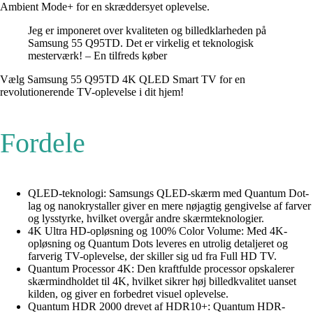
Ambient Mode+ for en skræddersyet oplevelse.
Jeg er imponeret over kvaliteten og billedklarheden på
Samsung 55 Q95TD. Det er virkelig et teknologisk
mesterværk! – En tilfreds køber
Vælg Samsung 55 Q95TD 4K QLED Smart TV for en
revolutionerende TV-oplevelse i dit hjem!
Fordele
QLED-teknologi: Samsungs QLED-skærm med Quantum Dot-
lag og nanokrystaller giver en mere nøjagtig gengivelse af farver
og lysstyrke, hvilket overgår andre skærmteknologier.
4K Ultra HD-opløsning og 100% Color Volume: Med 4K-
opløsning og Quantum Dots leveres en utrolig detaljeret og
farverig TV-oplevelse, der skiller sig ud fra Full HD TV.
Quantum Processor 4K: Den kraftfulde processor opskalerer
skærmindholdet til 4K, hvilket sikrer høj billedkvalitet uanset
kilden, og giver en forbedret visuel oplevelse.
Quantum HDR 2000 drevet af HDR10+: Quantum HDR-