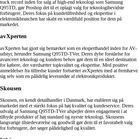
track record inden for salg af high-end teknologi som Samsung
Q95TD, gør Proshop det til et oplagt valg for teknologibevidste
forbrugere. Deres fokus på kundetilfredshed og ekspertise i
elektronikbranchen har skabt en værdifuld position for dem på
markedet.
avXperten
avXperten har gjort sig bemærket som en eksperthandel inden for AV-
udstyr, herunder Samsung Q95TD-TVer. Deres dybe forståelse for
avanceret teknologi og kundens behov gør dem til en ideel destination
for købere, der værdsætter topkvalitet og ekspertise. Med positive
anmeldelser fra tilfredse kunder fortsætter avXperten med at fremhæve
sig selv som en pålidelig leverandør af elektronikprodukter.
Skousen
Skousen, en kendt detailhandler i Danmark, har etableret sig på
markedet med et stærkt fokus på høj kvalitet og kundeservice. Deres
udvalg af Samsung Q95TD-TVer afspejler deres engagement i at
tilbyde produkter af høj standard og nyeste teknologi. Skousens
langvarige tilstedeværelse og goodwill gør dem til et favorabelt valg
for forbrugere, der søger pålidelighed og kvalitet.