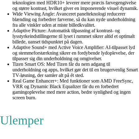
teknologien med HDR10+ leverer mere præcis farvegengivelse
og større kontrast, hvilket giver en imponerende visuel dynamik.
Wide Viewing Angle: Avanceret panelteknologi reducerer
blænding og forbedrer farverne, så du kan nyde underholdning
fra alle vinkler uden at miste billedkvalitet.
Adaptive Picture: Automatisk tilpasning af kontrast- og
lysstyrkeindstillingerne til lyset i rummet sikrer altid et optimalt
billede, uanset tidspunktet på dagen.
Adaptive Sound+ med Active Voice Amplifier: AI-tilpasset lyd
og stemmeforstærkning sikrer en fordybende lydoplevelse, der
tilpasser sig din underholdning og omgivelser.
Tizen Smart OS: Med Tizen får du nem adgang til
underholdning og apps, hvilket gør det til en brugervenlig Smart
TV-løsning, der samler alt på ét sted.
Real Game Enhancer+: Med funktioner som AMD FreeSync,
VRR og Dynamic Black Equalizer får du en forbedret
gamingoplevelse med mere action, bedre synlighed og ingen
screen burn.
Ulemper