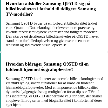
Hvordan adskiller Samsung Q95TD sig på
billedkvaliteten i forhold til tidligere Samsung
TV-modeller?
Samsung Q95TD byder på en forbedret billedkvalitet takket
være Quantum Dot-teknologi, der leverer mere præcise og
levende farver samt dybere kontraster end tidligere modeller.
Den skarpe og detaljerede billedgengivelse på Q95TD hæver
standarden for billedoplevelsen og giver seerne en mere
realistisk og indlevende visuel oplevelse.
Hvordan bidrager Samsung Q95TD til en
fuldendt hjemmebiografoplevelse?
Samsung Q95TD kombinerer avancerede billedteknologier med
kraftfuld lyd og smarte funktioner for at skabe en fuldendt
hjemmebiografoplevelse. Med en imponerende billedkvalitet,
dynamisk lydgengivelse og muligheden for at tilpasse TVet til
ens indretning, er Q95TD det perfekte valg for dem, der ønsker
at opleve film og serier med biografkvalitet i komforten af deres
eget hjem.