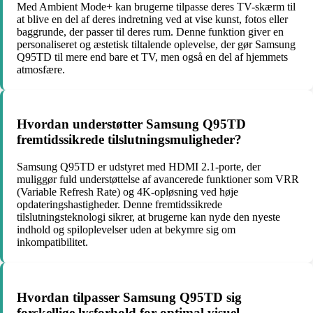
Med Ambient Mode+ kan brugerne tilpasse deres TV-skærm til
at blive en del af deres indretning ved at vise kunst, fotos eller
baggrunde, der passer til deres rum. Denne funktion giver en
personaliseret og æstetisk tiltalende oplevelse, der gør Samsung
Q95TD til mere end bare et TV, men også en del af hjemmets
atmosfære.
Hvordan understøtter Samsung Q95TD
fremtidssikrede tilslutningsmuligheder?
Samsung Q95TD er udstyret med HDMI 2.1-porte, der
muliggør fuld understøttelse af avancerede funktioner som VRR
(Variable Refresh Rate) og 4K-opløsning ved høje
opdateringshastigheder. Denne fremtidssikrede
tilslutningsteknologi sikrer, at brugerne kan nyde den nyeste
indhold og spiloplevelser uden at bekymre sig om
inkompatibilitet.
Hvordan tilpasser Samsung Q95TD sig
forskellige lysforhold for optimal visuel