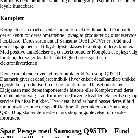
Klubbens dedikation til kvalitet og teknologisk præstation har skabt en
loyale kundebase.
Komplett
Komplett er en markedsleder inden for elektronikhandel i Danmark,
der er kendt for deres omfattende udvalg af produkter og kundeservice
i topklasse. Deres sortiment af Samsung Q95TD-TVer er i tråd med
deres engagement i at tilbyde førsteklasses teknologi til deres kunder.
Med positive anmeldelser og et stærkt brand er Komplett et oplagt valg
for dem, der søger kvalitet, pålidelighed og ekspertise i
elektronikverdenen.
Denne omfattende oversigt over butikker til Samsung Q95TD i
Danmark giver et detaljeret indblik i hver enkelt detailhandlers unikke
egenskaber, produktsortiment og kundefokus. Uanset om det er
Elgiganten med deres imponerende historie eller Komplett med deres
omfattende udvalg, kan forbrugerne forvente kvalitet, ekspertise og top
service fra disse butikker. Hver detailhandler har tilpasset deres tilbud
for at imødekomme de specifikke krav til produkter som Samsung
Q95TD og skaber dermed en unik shoppingoplevelse for danske
forbrugere.
Spar Penge med Samsung Q95TD – Find