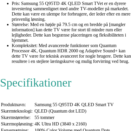
Pris: Samsung 55 Q95TD 4K QLED Smart TVet er en dyrere
investering sammenlignet med andre TV-modeller på markedet.
Dette kan være en ulempe for forbrugere, der leder efter en mere
prisvenlig løsning.
Størrelse: Med en højde på 79.5 cm og en bredde på [mangler
information] kan dette TV være for stort til mindre rum eller
lejligheder. Dette kan begrænse placeringen og fleksibiliteten i
hjemmet.
Kompleksitet: Med avancerede funktioner som Quantum
Processor 4K, Quantum HDR 2000 og Adaptive Sound+ kan
dette TV være for teknisk avanceret for nogle brugere. Dette kan
resultere i en stejlere læringskurve og mulig forvirring ved brug.
Specifikationer
Produktnavn:
Samsung 55 Q95TD 4K QLED Smart TV
Skærmteknologi:
QLED (Quantum dot LED)
Skærmstørrelse:
55 tommer
Skærmopløsning:
4K Ultra HD (3840 x 2160)
Farvemætning:
100% Color Volume med Quantum Dots