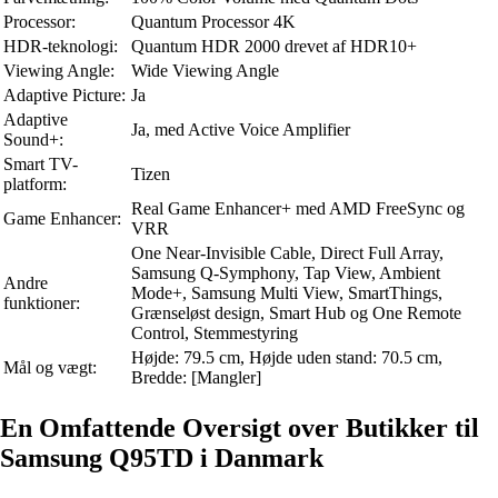
Processor:
Quantum Processor 4K
HDR-teknologi:
Quantum HDR 2000 drevet af HDR10+
Viewing Angle:
Wide Viewing Angle
Adaptive Picture:
Ja
Adaptive
Ja, med Active Voice Amplifier
Sound+:
Smart TV-
Tizen
platform:
Real Game Enhancer+ med AMD FreeSync og
Game Enhancer:
VRR
One Near-Invisible Cable, Direct Full Array,
Samsung Q-Symphony, Tap View, Ambient
Andre
Mode+, Samsung Multi View, SmartThings,
funktioner:
Grænseløst design, Smart Hub og One Remote
Control, Stemmestyring
Højde: 79.5 cm, Højde uden stand: 70.5 cm,
Mål og vægt:
Bredde: [Mangler]
En Omfattende Oversigt over Butikker til
Samsung Q95TD i Danmark