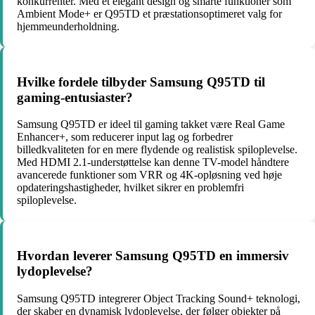
konkurrenter. Med et elegant design og smarte funktioner som
Ambient Mode+ er Q95TD et præstationsoptimeret valg for
hjemmeunderholdning.
Hvilke fordele tilbyder Samsung Q95TD til
gaming-entusiaster?
Samsung Q95TD er ideel til gaming takket være Real Game
Enhancer+, som reducerer input lag og forbedrer
billedkvaliteten for en mere flydende og realistisk spiloplevelse.
Med HDMI 2.1-understøttelse kan denne TV-model håndtere
avancerede funktioner som VRR og 4K-opløsning ved høje
opdateringshastigheder, hvilket sikrer en problemfri
spiloplevelse.
Hvordan leverer Samsung Q95TD en immersiv
lydoplevelse?
Samsung Q95TD integrerer Object Tracking Sound+ teknologi,
der skaber en dynamisk lydoplevelse, der følger objekter på