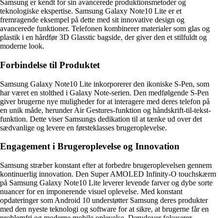
Samsung er kendt for sin avancerede produktionsmetoder og
teknologiske ekspertise. Samsung Galaxy Note10 Lite er et
fremragende eksempel på dette med sit innovative design og
avancerede funktioner. Telefonen kombinerer materialer som glas og
plastik i en hårdfør 3D Glasstic bagside, der giver den et stilfuldt og
moderne look.
Forbindelse til Produktet
Samsung Galaxy Note10 Lite inkorporerer den ikoniske S-Pen, som
har været en stolthed i Galaxy Note-serien. Den medfølgende S-Pen
giver brugerne nye muligheder for at interagere med deres telefon på
en unik måde, herunder Air Gestures-funktion og håndskrift-til-tekst-
funktion. Dette viser Samsungs dedikation til at tænke ud over det
sædvanlige og levere en førsteklasses brugeroplevelse.
Engagement i Brugeroplevelse og Innovation
Samsung stræber konstant efter at forbedre brugeroplevelsen gennem
kontinuerlig innovation. Den Super AMOLED Infinity-O touchskærm
på Samsung Galaxy Note10 Lite leverer levende farver og dybe sorte
nuancer for en imponerende visuel oplevelse. Med konstant
opdateringer som Android 10 understøtter Samsung deres produkter
med den nyeste teknologi og software for at sikre, at brugerne får en
problemfri og moderne mobile oplevelse. Derudover fokuserer