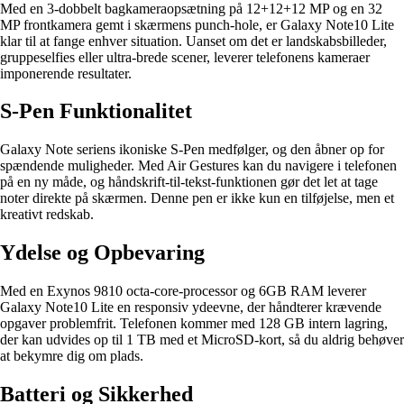
Med en 3-dobbelt bagkameraopsætning på 12+12+12 MP og en 32
MP frontkamera gemt i skærmens punch-hole, er Galaxy Note10 Lite
klar til at fange enhver situation. Uanset om det er landskabsbilleder,
gruppeselfies eller ultra-brede scener, leverer telefonens kameraer
imponerende resultater.
S-Pen Funktionalitet
Galaxy Note seriens ikoniske S-Pen medfølger, og den åbner op for
spændende muligheder. Med Air Gestures kan du navigere i telefonen
på en ny måde, og håndskrift-til-tekst-funktionen gør det let at tage
noter direkte på skærmen. Denne pen er ikke kun en tilføjelse, men et
kreativt redskab.
Ydelse og Opbevaring
Med en Exynos 9810 octa-core-processor og 6GB RAM leverer
Galaxy Note10 Lite en responsiv ydeevne, der håndterer krævende
opgaver problemfrit. Telefonen kommer med 128 GB intern lagring,
der kan udvides op til 1 TB med et MicroSD-kort, så du aldrig behøver
at bekymre dig om plads.
Batteri og Sikkerhed