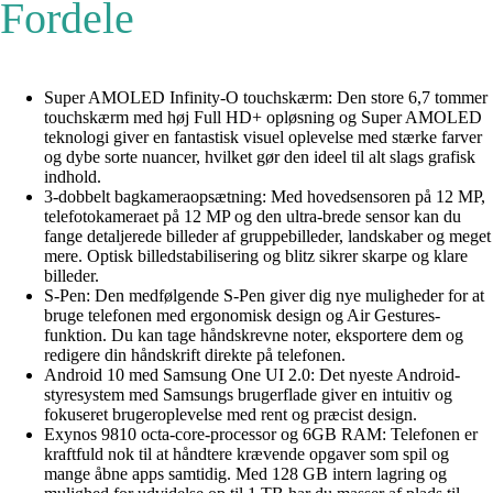
Fordele
Super AMOLED Infinity-O touchskærm: Den store 6,7 tommer
touchskærm med høj Full HD+ opløsning og Super AMOLED
teknologi giver en fantastisk visuel oplevelse med stærke farver
og dybe sorte nuancer, hvilket gør den ideel til alt slags grafisk
indhold.
3-dobbelt bagkameraopsætning: Med hovedsensoren på 12 MP,
telefotokameraet på 12 MP og den ultra-brede sensor kan du
fange detaljerede billeder af gruppebilleder, landskaber og meget
mere. Optisk billedstabilisering og blitz sikrer skarpe og klare
billeder.
S-Pen: Den medfølgende S-Pen giver dig nye muligheder for at
bruge telefonen med ergonomisk design og Air Gestures-
funktion. Du kan tage håndskrevne noter, eksportere dem og
redigere din håndskrift direkte på telefonen.
Android 10 med Samsung One UI 2.0: Det nyeste Android-
styresystem med Samsungs brugerflade giver en intuitiv og
fokuseret brugeroplevelse med rent og præcist design.
Exynos 9810 octa-core-processor og 6GB RAM: Telefonen er
kraftfuld nok til at håndtere krævende opgaver som spil og
mange åbne apps samtidig. Med 128 GB intern lagring og