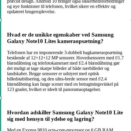
præcist design. Android 10 bringer også sikkerhedsforbedringer
og nye funktioner til telefonen, hvilket sikrer en effektiv og
opdateret brugeroplevelse.
Hvad er de unikke egenskaber ved Samsung
Galaxy Note10 Lites kameraopsætning?
Telefonen har en imponerende 3-dobbelt bagkameraopsætning
bestående af 12+12+12 MP sensorer. Hovedsensoren med f/1.7
blændåbning og telefotokameraet med f/2.4 blændåbning gør
det muligt at tage skarpe billeder af både nærbilleder og
landskaber. Begge sensorer er udstyret med optisk
billedstabilisering, og den ultra-brede sensor med f/2.4
blændåbning kan fange scener med en betragtningsvinkel på
123 grader, hvilket er ideelt til panoramaoptagelser.
Hvordan adskiller Samsung Galaxy Note10 Lite
sig med hensyn til ydelse og lagring?
Med en Exynos 9810 octa-core-processor og 6 GB RAM