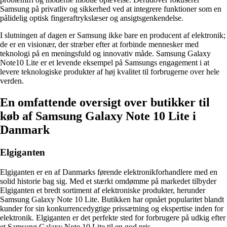
Samsung på privatliv og sikkerhed ved at integrere funktioner som en
pålidelig optisk fingeraftrykslæser og ansigtsgenkendelse.
I slutningen af dagen er Samsung ikke bare en producent af elektronik;
de er en visionær, der stræber efter at forbinde mennesker med
teknologi på en meningsfuld og innovativ måde. Samsung Galaxy
Note10 Lite er et levende eksempel på Samsungs engagement i at
levere teknologiske produkter af høj kvalitet til forbrugerne over hele
verden.
En omfattende oversigt over butikker til
køb af Samsung Galaxy Note 10 Lite i
Danmark
Elgiganten
Elgiganten er en af Danmarks førende elektronikforhandlere med en
solid historie bag sig. Med et stærkt omdømme på markedet tilbyder
Elgiganten et bredt sortiment af elektroniske produkter, herunder
Samsung Galaxy Note 10 Lite. Butikken har opnået popularitet blandt
kunder for sin konkurrencedygtige prissætning og ekspertise inden for
elektronik. Elgiganten er det perfekte sted for forbrugere på udkig efter
et Samsung Galaxy Note 10 Lite til en god pris.