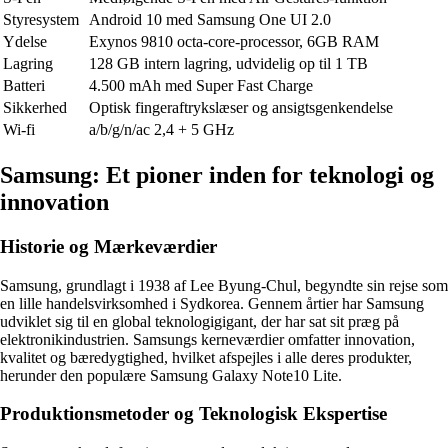
Styresystem
Android 10 med Samsung One UI 2.0
Ydelse
Exynos 9810 octa-core-processor, 6GB RAM
Lagring
128 GB intern lagring, udvidelig op til 1 TB
Batteri
4.500 mAh med Super Fast Charge
Sikkerhed
Optisk fingeraftrykslæser og ansigtsgenkendelse
Wi-fi
a/b/g/n/ac 2,4 + 5 GHz
Samsung: Et pioner inden for teknologi og
innovation
Historie og Mærkeværdier
Samsung, grundlagt i 1938 af Lee Byung-Chul, begyndte sin rejse som
en lille handelsvirksomhed i Sydkorea. Gennem årtier har Samsung
udviklet sig til en global teknologigigant, der har sat sit præg på
elektronikindustrien. Samsungs kerneværdier omfatter innovation,
kvalitet og bæredygtighed, hvilket afspejles i alle deres produkter,
herunder den populære Samsung Galaxy Note10 Lite.
Produktionsmetoder og Teknologisk Ekspertise