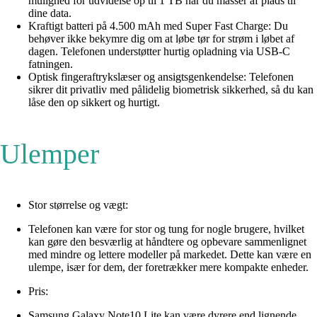
mulighed for udvidelse op til 1 TB har du masser af plads til
dine data.
Kraftigt batteri på 4.500 mAh med Super Fast Charge: Du
behøver ikke bekymre dig om at løbe tør for strøm i løbet af
dagen. Telefonen understøtter hurtig opladning via USB-C
fatningen.
Optisk fingeraftrykslæser og ansigtsgenkendelse: Telefonen
sikrer dit privatliv med pålidelig biometrisk sikkerhed, så du kan
låse den op sikkert og hurtigt.
Ulemper
Stor størrelse og vægt:
Telefonen kan være for stor og tung for nogle brugere, hvilket
kan gøre den besværlig at håndtere og opbevare sammenlignet
med mindre og lettere modeller på markedet. Dette kan være en
ulempe, især for dem, der foretrækker mere kompakte enheder.
Pris:
Samsung Galaxy Note10 Lite kan være dyrere end lignende