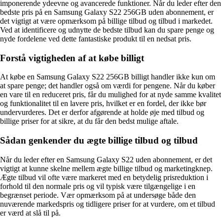
imponerende ydeevne og avancerede funktioner. Når du leder efter den
bedste pris på en Samsung Galaxy S22 256GB uden abonnement, er
det vigtigt at være opmærksom på billige tilbud og tilbud i markedet.
Ved at identificere og udnytte de bedste tilbud kan du spare penge og
nyde fordelene ved dette fantastiske produkt til en nedsat pris.
Forstå vigtigheden af at købe billigt
At købe en Samsung Galaxy S22 256GB billigt handler ikke kun om
at spare penge; det handler også om værdi for pengene. Når du køber
en vare til en reduceret pris, får du mulighed for at nyde samme kvalitet
og funktionalitet til en lavere pris, hvilket er en fordel, der ikke bør
undervurderes. Det er derfor afgørende at holde øje med tilbud og
billige priser for at sikre, at du får den bedst mulige aftale.
Sådan genkender du ægte billige tilbud og tilbud
Når du leder efter en Samsung Galaxy S22 uden abonnement, er det
vigtigt at kunne skelne mellem ægte billige tilbud og marketingknep.
Ægte tilbud vil ofte være markeret med en betydelig prisreduktion i
forhold til den normale pris og vil typisk være tilgængelige i en
begrænset periode. Vær opmærksom på at undersøge både den
nuværende markedspris og tidligere priser for at vurdere, om et tilbud
er værd at slå til på.