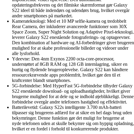
opdateringsfrekvens og det filmiske skærmformat gør Galaxy
S22 ideel til både indendørs og udendørs brug, hvilket overgår
andre smartphones på markedet.
Kamerateknologi: Med et 10 MP selfie-kamera og tredobbelt
Rear Camera, der inkluderer avancerede funktioner som 30X
Space Zoom, Super Night Solution og Adaptive Pixel-teknologi,
leverer Galaxy S22 enestående fotograferings- og optageevner.
Den kombination af hardware og AI-forbedringer giver brugeren
mulighed for at skabe professionelle billeder og videoer under
alle lysforhold.
Ydeevne: Den 4nm Exynos 2200 octa-core-processor,
understøttet af 8GB RAM og 128 GB internlagring, sikrer en
hurtig og flydende brugeroplevelse. Galaxy S22 kan håndtere
ressourcekrævende apps problemfrit, hvilket gør den til et
kraftcenter blandt smartphones.
5G-forbindelse: Med HyperFast 5G-forbindelse tilbyder Galaxy
S22 enestående download- og uploadhastigheder, hvilket giver
brugerne mulighed for at dele og se indhold øjeblikkeligt. Denne
forbindelse overgår andre telefoners hastighed og effektivitet.
Batterilevetid: Galaxy S22s intelligente 3.700 mAh-batteri
tilpasser sig brugerens adfærd for at sikre en hel dags brug uden
bekymringer. Denne funktion gør det muligt for brugerne at
nyde telefonen uden at skulle bekymre sig om hyppig opladning,
hvilket er en fordel i forhold til konkurrerende produkter.