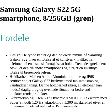
Samsung Galaxy S22 5G
smartphone, 8/256GB (grøn)
Fordele
Design: De tynde kanter og den polerede ramme på Samsung
Galaxy S22 giver en følelse af et kunstværk, hvilket gør
telefonen til en æstetisk fornøjelse at holde. Dette designelement
adskiller den fra andre smartphones og tilføjer en luksuriøs
følelse til brugeroplevelsen.
Holdbarhed: Med en Armor Aluminium-ramme og IP68-
certificering er Galaxy S22 beskyttet mod tab samt støv- og
vandindtrængning. Denne holdbarhed sikrer, at telefonen kan
modstå daglig brug og uventede situationer bedre end
konkurrerende produkter.
Skærmteknologi: Den 6,1” Dynamic AMOLED 2X-skærm med
Super Smooth 120 Hz-teknologi og 1.300 nit skarphed giver en
imponerende visuel oplevelse. Den automatiske