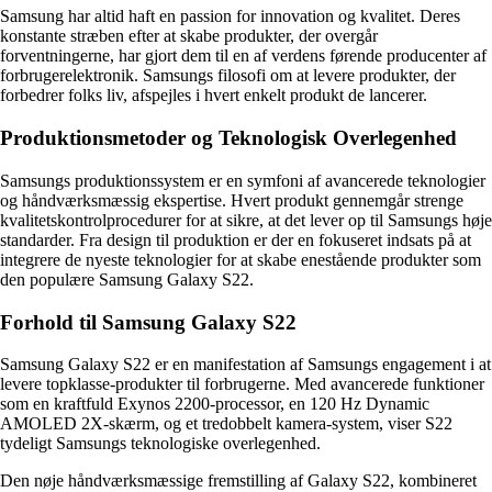
Samsung har altid haft en passion for innovation og kvalitet. Deres
konstante stræben efter at skabe produkter, der overgår
forventningerne, har gjort dem til en af verdens førende producenter af
forbrugerelektronik. Samsungs filosofi om at levere produkter, der
forbedrer folks liv, afspejles i hvert enkelt produkt de lancerer.
Produktionsmetoder og Teknologisk Overlegenhed
Samsungs produktionssystem er en symfoni af avancerede teknologier
og håndværksmæssig ekspertise. Hvert produkt gennemgår strenge
kvalitetskontrolprocedurer for at sikre, at det lever op til Samsungs høje
standarder. Fra design til produktion er der en fokuseret indsats på at
integrere de nyeste teknologier for at skabe enestående produkter som
den populære Samsung Galaxy S22.
Forhold til Samsung Galaxy S22
Samsung Galaxy S22 er en manifestation af Samsungs engagement i at
levere topklasse-produkter til forbrugerne. Med avancerede funktioner
som en kraftfuld Exynos 2200-processor, en 120 Hz Dynamic
AMOLED 2X-skærm, og et tredobbelt kamera-system, viser S22
tydeligt Samsungs teknologiske overlegenhed.
Den nøje håndværksmæssige fremstilling af Galaxy S22, kombineret