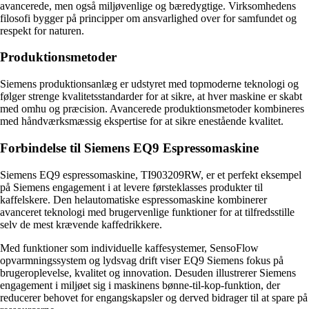
avancerede, men også miljøvenlige og bæredygtige. Virksomhedens
filosofi bygger på principper om ansvarlighed over for samfundet og
respekt for naturen.
Produktionsmetoder
Siemens produktionsanlæg er udstyret med topmoderne teknologi og
følger strenge kvalitetsstandarder for at sikre, at hver maskine er skabt
med omhu og præcision. Avancerede produktionsmetoder kombineres
med håndværksmæssig ekspertise for at sikre enestående kvalitet.
Forbindelse til Siemens EQ9 Espressomaskine
Siemens EQ9 espressomaskine, TI903209RW, er et perfekt eksempel
på Siemens engagement i at levere førsteklasses produkter til
kaffelskere. Den helautomatiske espressomaskine kombinerer
avanceret teknologi med brugervenlige funktioner for at tilfredsstille
selv de mest krævende kaffedrikkere.
Med funktioner som individuelle kaffesystemer, SensoFlow
opvarmningssystem og lydsvag drift viser EQ9 Siemens fokus på
brugeroplevelse, kvalitet og innovation. Desuden illustrerer Siemens
engagement i miljøet sig i maskinens bønne-til-kop-funktion, der
reducerer behovet for engangskapsler og derved bidrager til at spare på