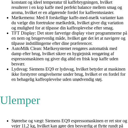
konstant og ideel temperatur til kaffebrygningen, hvilket
resulterer i en kop kaffe med perfekt balance mellem smag og
aroma, hvilket er en afgørende fordel for kaffeentusiaster.
Mælkemenu: Med 8 forskellige kaffe-med-mælk varianter kan
du vælge din foretrukne mælkedrik, hvilket giver dig variation
og mulighed for at tilpasse din kaffeoplevelse efter smag.
TFT Display: Det store farverige display viser programmerne på
en nem og brugervenlig måde, hvilket gør det let at navigere og
tilpasse indstillingerne efter dine præferencer.
AutoMilk Clean: Mælkesystemet rengøres automatisk med
damp efter brug, hvilket sikrer en hygiejnisk rengøring af
espressomaskinen og giver dig altid en frisk kop kaffe uden
besvær.
Lydsvag: Siemens EQ9 er lydsvag, hvilket betyder at maskinen
ikke forstyrrer omgivelserne under brug, hvilket er en fordel for
en behagelig kaffeoplevelse uden unødvendig støj.
Ulemper
Størrelse og vægt: Siemens EQ9 espressomaskinen er ret stor og
vejer 11,2 kg, hvilket kan gøre den besværlig at flytte rundt på