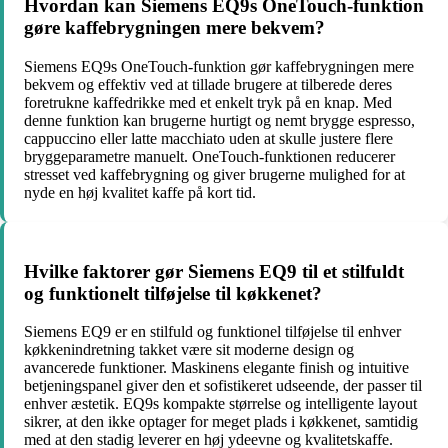
Hvordan kan Siemens EQ9s OneTouch-funktion
gøre kaffebrygningen mere bekvem?
Siemens EQ9s OneTouch-funktion gør kaffebrygningen mere
bekvem og effektiv ved at tillade brugere at tilberede deres
foretrukne kaffedrikke med et enkelt tryk på en knap. Med
denne funktion kan brugerne hurtigt og nemt brygge espresso,
cappuccino eller latte macchiato uden at skulle justere flere
bryggeparametre manuelt. OneTouch-funktionen reducerer
stresset ved kaffebrygning og giver brugerne mulighed for at
nyde en høj kvalitet kaffe på kort tid.
Hvilke faktorer gør Siemens EQ9 til et stilfuldt
og funktionelt tilføjelse til køkkenet?
Siemens EQ9 er en stilfuld og funktionel tilføjelse til enhver
køkkenindretning takket være sit moderne design og
avancerede funktioner. Maskinens elegante finish og intuitive
betjeningspanel giver den et sofistikeret udseende, der passer til
enhver æstetik. EQ9s kompakte størrelse og intelligente layout
sikrer, at den ikke optager for meget plads i køkkenet, samtidig
med at den stadig leverer en høj ydeevne og kvalitetskaffe.