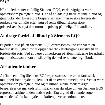
EQ9
Når du leder efter en billig Siemens EQ9, er det vigtigt at være
opmærksom på ægte tilbud. Undgå at lade dig narre af fake tilbud og
gimmicks, der lover store besparelser, men måske ikke leverer den
ønskede værdi. Kig efter tegn på ægte tilbud, såsom store
prisnedsættelser på den normale pris og pålidelige forhandlere.
At drage fordel af tilbud på Siemens EQ9
Et godt tilbud på en Siemens EQ9 espressomaskine kan være en
fantastisk mulighed for at opgradere dit kaffebrygningsudstyr til en
fordelagtig pris. Ved at være opmærksom på åbningstiderne for udsalg
og tilbudssæsoner kan du sikre dig de bedste rabatter og tilbud.
Afsluttende tanker
At finde en billig Siemens EQ9 espressomaskine er en fantastisk
mulighed for at nyde høj kvalitet til en overkommelig pris. Ved at være
opmærksom på ægte tilbud og at kunne skelne mellem ægte
besparelser og markedsføringstricks kan du sikre dig en Siemens EQ9
espressomaskine til den bedste pris. Tag dig tid til at undersøge
markedet, så du kan nyde din kaffeoplevelse endnu mere.