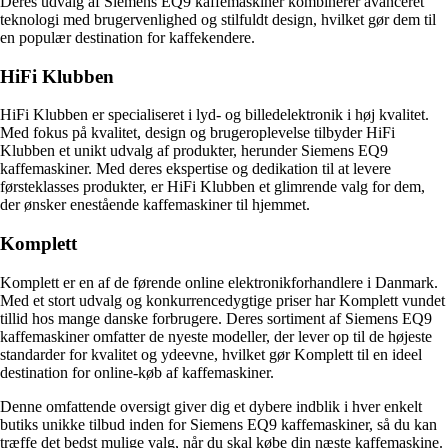
Deres udvalg af Siemens EQ9 kaffemaskiner kombinerer avanceret
teknologi med brugervenlighed og stilfuldt design, hvilket gør dem til
en populær destination for kaffekendere.
HiFi Klubben
HiFi Klubben er specialiseret i lyd- og billedelektronik i høj kvalitet.
Med fokus på kvalitet, design og brugeroplevelse tilbyder HiFi
Klubben et unikt udvalg af produkter, herunder Siemens EQ9
kaffemaskiner. Med deres ekspertise og dedikation til at levere
førsteklasses produkter, er HiFi Klubben et glimrende valg for dem,
der ønsker enestående kaffemaskiner til hjemmet.
Komplett
Komplett er en af de førende online elektronikforhandlere i Danmark.
Med et stort udvalg og konkurrencedygtige priser har Komplett vundet
tillid hos mange danske forbrugere. Deres sortiment af Siemens EQ9
kaffemaskiner omfatter de nyeste modeller, der lever op til de højeste
standarder for kvalitet og ydeevne, hvilket gør Komplett til en ideel
destination for online-køb af kaffemaskiner.
Denne omfattende oversigt giver dig et dybere indblik i hver enkelt
butiks unikke tilbud inden for Siemens EQ9 kaffemaskiner, så du kan
træffe det bedst mulige valg, når du skal købe din næste kaffemaskine.