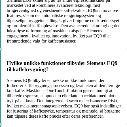
Siemens EQ9 skiller sig ud fra andre espressomaskiner på
markedet ved at kombinere avanceret teknologi med
brugervenlighed og enestående kaffekvalitet. EQ9s innovative
features, såsom det automatiske rengøringssystem og
tilpasselige bryggeindstillinger, giver brugerne en skræddersyet
og problemfri kaffeoplevelse. Den avancerede teknologi og den
luksuriøse udformning af maskinen afspejler Siemens
engagement i kvalitet og innovation, hvilket gør EQ9 til et
fremtrædende valg for kaffeentusiaster.
Hvilke unikke funktioner tilbyder Siemens EQ9
til kaffebrygning?
Siemens EQ9 tilbyder en række unikke funktioner, der
forbedrer kaffebrygningsprocessen og kvaliteten af den færdige
kop kaffe. Maskinens OneTouch-funktion gør det muligt at
tilberede espresso, cappuccino eller latte macchiato med blot et
tryk på en knap. Den integrerede kværn maler bønnerne friskt,
hvilket maksimerer smagsoplevelsen. EQ9 har også indstillinger
for justering af kaffestyrke, temperatur og mængde, så brugerne
kan tilpasse deres kaffe præcis efter deres præferencer.