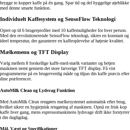
brygge to kopper kaffe på én gang. Spar tid og del hyggelige øjeblikke
med denne smarte funktion.
Individuelt Kaffesystem og SensoFlow Teknologi
Opret op til 6 brugerprofiler med 10 kaffemuligheder for hver person.
Med den revolutionerende SensoFlow teknologi, sikres en konstant og
ideel temperatur, der garanterer en kaffeoplevelse af højeste kvalitet.
Mælkemenu og TFT Display
Vælg mellem 8 forskellige kaffe-med-mælk varianter og betjen
maskinen nemt gennem det store farverige TFT display. Få vist
programmerne på en brugervenlig måde og tilpas din kaffe præcis efter
dine præferencer.
AutoMilk Clean og Lydsvag Funktion
Med AutoMilk Clean rengøres mælkesystemet automatisk efter brug,
hvilket sikrer en hygiejnisk rengøring af maskinen. Opnå en frisk kop
kaffe hver gang, mens espressomaskinens lydsvage drift ikke forstyrrer
i din dagligdag.
Mål, Vægt og Specifikationer