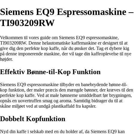
Siemens EQ9 Espressomaskine –
TI903209RW
Velkommen til vores guide om Siemens EQ9 espressomaskine,
TI903209RW. Denne helautomatiske kaffemaskine er designet til at
give dig den perfekte kop kaffe, når du ønsker det. Tag et dybere kig
på denne imponerende maskine, der vil tage din kaffeoplevelse til nye
højder.
Effektiv Bønne-til-Kop Funktion
Siemens EQ9 espressomaskine tilbyder en banebrydende bønne-til-
kop funktion, der maler præcis den mængde bønner, der kræves til den
perfekte kop kaffe. Ved at male bønnerne umiddelbart før brygningen,
opnås en uovertruffen smag og aroma. Samtidig bidrager du til at
skåne miljøet ved at undgå plastikaffald fra kapsler.
Dobbelt Kopfunktion
Nyd din kaffe i selskab med en du holder af, da Siemens EQ9 kan