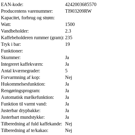
EAN-kode:
4242003685570
Producentens varenummer:
TI903209RW
Kapacitet, forbrug og strøm:
Watt:
1500
Vandbeholder:
2.3
Kaffebeholderen rummer (gram):
235
Tryk i bar:
19
Funktioner:
Skummer:
Ja
Integreret kaffekværn:
Ja
Antal kværnegrader:
5
Forvarmning af kop:
Nej
Hukommelsesfunktion:
Ja
Rengøringsprogram:
Ja
Automatisk mælkefunktion:
Ja
Funktion til varmt vand:
Ja
Justerbar drypbakke:
Ja
Justerbart mundstykke:
Ja
Tilberedning af fuld kaffekande:
Nej
Tilberedning af te/kakao:
Nej