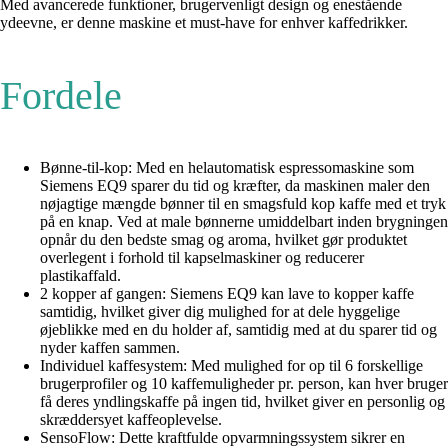
Med avancerede funktioner, brugervenligt design og enestående
ydeevne, er denne maskine et must-have for enhver kaffedrikker.
Fordele
Bønne-til-kop: Med en helautomatisk espressomaskine som
Siemens EQ9 sparer du tid og kræfter, da maskinen maler den
nøjagtige mængde bønner til en smagsfuld kop kaffe med et tryk
på en knap. Ved at male bønnerne umiddelbart inden brygningen
opnår du den bedste smag og aroma, hvilket gør produktet
overlegent i forhold til kapselmaskiner og reducerer
plastikaffald.
2 kopper af gangen: Siemens EQ9 kan lave to kopper kaffe
samtidig, hvilket giver dig mulighed for at dele hyggelige
øjeblikke med en du holder af, samtidig med at du sparer tid og
nyder kaffen sammen.
Individuel kaffesystem: Med mulighed for op til 6 forskellige
brugerprofiler og 10 kaffemuligheder pr. person, kan hver bruger
få deres yndlingskaffe på ingen tid, hvilket giver en personlig og
skræddersyet kaffeoplevelse.
SensoFlow: Dette kraftfulde opvarmningssystem sikrer en