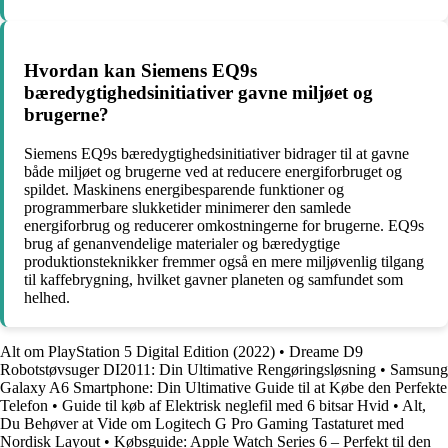
Hvordan kan Siemens EQ9s
bæredygtighedsinitiativer gavne miljøet og
brugerne?
Siemens EQ9s bæredygtighedsinitiativer bidrager til at gavne
både miljøet og brugerne ved at reducere energiforbruget og
spildet. Maskinens energibesparende funktioner og
programmerbare slukketider minimerer den samlede
energiforbrug og reducerer omkostningerne for brugerne. EQ9s
brug af genanvendelige materialer og bæredygtige
produktionsteknikker fremmer også en mere miljøvenlig tilgang
til kaffebrygning, hvilket gavner planeten og samfundet som
helhed.
Alt om PlayStation 5 Digital Edition (2022)
•
Dreame D9
Robotstøvsuger DI2011: Din Ultimative Rengøringsløsning
•
Samsung
Galaxy A6 Smartphone: Din Ultimative Guide til at Købe den Perfekte
Telefon
•
Guide til køb af Elektrisk neglefil med 6 bitsar Hvid
•
Alt,
Du Behøver at Vide om Logitech G Pro Gaming Tastaturet med
Nordisk Layout
•
Købsguide: Apple Watch Series 6 – Perfekt til den