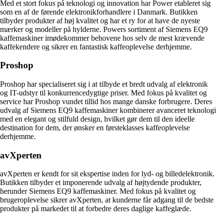
Med et stort fokus på teknologi og innovation har Power etableret sig
som en af de førende elektronikforhandlere i Danmark. Butikken
tilbyder produkter af høj kvalitet og har et ry for at have de nyeste
mærker og modeller på hylderne. Powers sortiment af Siemens EQ9
kaffemaskiner imødekommer behovene hos selv de mest krævende
kaffekendere og sikrer en fantastisk kaffeoplevelse derhjemme.
Proshop
Proshop har specialiseret sig i at tilbyde et bredt udvalg af elektronik
og IT-udstyr til konkurrencedygtige priser. Med fokus på kvalitet og
service har Proshop vundet tillid hos mange danske forbrugere. Deres
udvalg af Siemens EQ9 kaffemaskiner kombinerer avanceret teknologi
med en elegant og stilfuld design, hvilket gør dem til den ideelle
destination for dem, der ønsker en førsteklasses kaffeoplevelse
derhjemme.
avXperten
avXperten er kendt for sit ekspertise inden for lyd- og billedelektronik.
Butikken tilbyder et imponerende udvalg af højtydende produkter,
herunder Siemens EQ9 kaffemaskiner. Med fokus på kvalitet og
brugeroplevelse sikrer avXperten, at kunderne får adgang til de bedste
produkter på markedet til at forbedre deres daglige kaffeglæde.