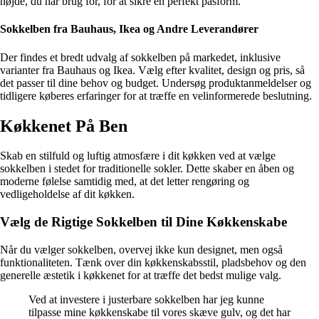
højde, du har brug for, for at sikre en perfekt pasform.
Sokkelben fra Bauhaus, Ikea og Andre Leverandører
Der findes et bredt udvalg af sokkelben på markedet, inklusive
varianter fra Bauhaus og Ikea. Vælg efter kvalitet, design og pris, så
det passer til dine behov og budget. Undersøg produktanmeldelser og
tidligere køberes erfaringer for at træffe en velinformerede beslutning.
Køkkenet På Ben
Skab en stilfuld og luftig atmosfære i dit køkken ved at vælge
sokkelben i stedet for traditionelle sokler. Dette skaber en åben og
moderne følelse samtidig med, at det letter rengøring og
vedligeholdelse af dit køkken.
Vælg de Rigtige Sokkelben til Dine Køkkenskabe
Når du vælger sokkelben, overvej ikke kun designet, men også
funktionaliteten. Tænk over din køkkenskabsstil, pladsbehov og den
generelle æstetik i køkkenet for at træffe det bedst mulige valg.
Ved at investere i justerbare sokkelben har jeg kunne
tilpasse mine køkkenskabe til vores skæve gulv, og det har