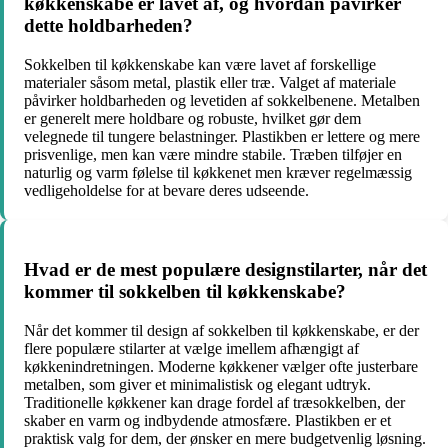
køkkenskabe er lavet af, og hvordan påvirker
dette holdbarheden?
Sokkelben til køkkenskabe kan være lavet af forskellige
materialer såsom metal, plastik eller træ. Valget af materiale
påvirker holdbarheden og levetiden af sokkelbenene. Metalben
er generelt mere holdbare og robuste, hvilket gør dem
velegnede til tungere belastninger. Plastikben er lettere og mere
prisvenlige, men kan være mindre stabile. Træben tilføjer en
naturlig og varm følelse til køkkenet men kræver regelmæssig
vedligeholdelse for at bevare deres udseende.
Hvad er de mest populære designstilarter, når det
kommer til sokkelben til køkkenskabe?
Når det kommer til design af sokkelben til køkkenskabe, er der
flere populære stilarter at vælge imellem afhængigt af
køkkenindretningen. Moderne køkkener vælger ofte justerbare
metalben, som giver et minimalistisk og elegant udtryk.
Traditionelle køkkener kan drage fordel af træsokkelben, der
skaber en varm og indbydende atmosfære. Plastikben er et
praktisk valg for dem, der ønsker en mere budgetvenlig løsning.