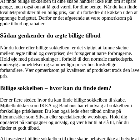
At finde billige sokkelben til dine skabe handler ikke kun om at spare
penge, men også om at få god værdi for dine penge. Når du kan finde
kvalitetsprodukter til en billig pris, kan du forbedre dit køkken uden at
sprænge budgettet. Derfor er det afgørende at være opmærksom på
gode tilbud og rabatter.
Sådan genkender du ægte billige tilbud
Når du leder efter billige sokkelben, er det vigtigt at kunne skelne
mellem ægte tilbud og overpriser, der forsøger at narre forbrugerne.
Hold øje med prissænkninger i forhold til den normale markedspris,
undersøg anmeldelser og sammenlign priser hos forskellige
forhandlere. Vær opmærksom på kvaliteten af produktet trods den lave
pris.
Billige sokkelben – hvor kan du finde dem?
Der er flere steder, hvor du kan finde billige sokkelben til skabe.
Møbelbutikker som IKEA og Bauhaus har et udvalg af sokkelben i
forskellige prisklasser. Du kan også lede efter tilbud online på
hjemmesider som Silvan eller specialiserede webshops. Hold dig
opdateret på kampagner og udsalg, og vær klar til at slå til, når du
finder et godt tilbud.
At investere i billige sokkelben til dine skabe behøver ikke at betyde at