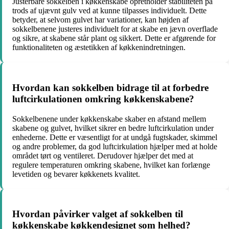
Justerbare sokkelben i køkkenskabe opretholder stabiliteten på
trods af ujævnt gulv ved at kunne tilpasses individuelt. Dette
betyder, at selvom gulvet har variationer, kan højden af
sokkelbenene justeres individuelt for at skabe en jævn overflade
og sikre, at skabene står plant og sikkert. Dette er afgørende for
funktionaliteten og æstetikken af køkkenindretningen.
Hvordan kan sokkelben bidrage til at forbedre
luftcirkulationen omkring køkkenskabene?
Sokkelbenene under køkkenskabe skaber en afstand mellem
skabene og gulvet, hvilket sikrer en bedre luftcirkulation under
enhederne. Dette er væsentligt for at undgå fugtskader, skimmel
og andre problemer, da god luftcirkulation hjælper med at holde
området tørt og ventileret. Derudover hjælper det med at
regulere temperaturen omkring skabene, hvilket kan forlænge
levetiden og bevarer køkkenets kvalitet.
Hvordan påvirker valget af sokkelben til
køkkenskabe køkkendesignet som helhed?