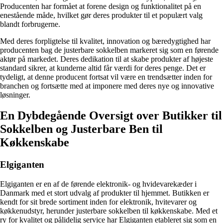
Producenten har formået at forene design og funktionalitet på en
enestående måde, hvilket gør deres produkter til et populært valg
blandt forbrugerne.
Med deres forpligtelse til kvalitet, innovation og bæredygtighed har
producenten bag de justerbare sokkelben markeret sig som en førende
aktør på markedet. Deres dedikation til at skabe produkter af højeste
standard sikrer, at kunderne altid får værdi for deres penge. Det er
tydeligt, at denne producent fortsat vil være en trendsætter inden for
branchen og fortsætte med at imponere med deres nye og innovative
løsninger.
En Dybdegående Oversigt over Butikker til
Sokkelben og Justerbare Ben til
Køkkenskabe
Elgiganten
Elgiganten er en af de førende elektronik- og hvidevarekæder i
Danmark med et stort udvalg af produkter til hjemmet. Butikken er
kendt for sit brede sortiment inden for elektronik, hvitevarer og
køkkenudstyr, herunder justerbare sokkelben til køkkenskabe. Med et
ry for kvalitet og pålidelig service har Elgiganten etableret sig som en