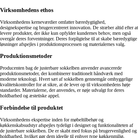
Virksomhedens ethos
Virksomhedens kerneværdier omfatter bæredygtighed,
designekspertise og brugercentreret innovation. De stræber altid efter at
levere produkter, der ikke kun opfylder kundernes behov, men også
overgår deres forventninger. Deres forpligtelse til at skabe bæredygtige
løsninger afspejles i produktionsprocessen og materialernes valg.
Produktionsmetoder
Producenten bag de justerbare sokkelben anvender avancerede
produktionsmetoder, der kombinerer traditionelt håndværk med
moderne teknologi. Hvert sæt af sokkelben gennemgår omhyggelige
kvalitetskontroller for at sikre, at de lever op til virksomhedens høje
standarder. Materialerne, der anvendes, er nøje udvalgt for deres
holdbarhed og æstetiske appel.
Forbindelse til produktet
Virksomhedens ekspertise inden for møbeltilbehør og
køkkenskabsudstyr afspejles tydeligt i designet og funktionaliteten af
de justerbare sokkelben. De er skabt med fokus på brugervenlighed og
holdbarhed, hvilket gør dem ideelle til enhver type køkkenmiljø.