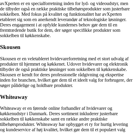
avXperten er en specialforretning inden for lyd- og videoudstyr, men
de tilbyder også en række praktiske tilbehørsprodukter som justerbare
sokkelben. Med fokus på kvalitet og funktionalitet har avXperten
etableret sig som en anerkendt leverandør af teknologiske løsninger.
Deres engagement i at opfylde kundernes behov gør dem til en
fremtrædende butik for dem, der søger specifikke produkter som
sokkelben til køkkenskabe.
Skousen
Skousen er en veletableret hvidevareforretning med et stort udvalg af
produkter til hjemmet og køkkenet. Udover hvidevarer og elektronik
tilbyder de også praktiske løsninger som sokkelben til køkkenskabe.
Skousen er kendt for deres professionelle rådgivning og ekspertise
inden for branchen, hvilket gør dem til et ideelt valg for forbrugere, der
søger pålidelige og holdbare produkter.
Whiteaway
Whiteaway er en førende online forhandler af hvidevarer og
køkkenudstyr i Danmark. Deres sortiment inkluderer justerbare
sokkelben til køkkenskabe samt en række andre praktiske
tilbehørsprodukter. Whiteaway har opbygget et ry for hurtig levering
og kundeservice af høj kvalitet, hvilket gør dem til et populært valg