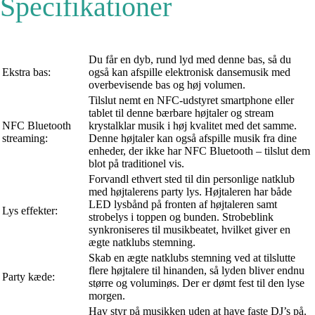
Specifikationer
Du får en dyb, rund lyd med denne bas, så du
Ekstra bas:
også kan afspille elektronisk dansemusik med
overbevisende bas og høj volumen.
Tilslut nemt en NFC-udstyret smartphone eller
tablet til denne bærbare højtaler og stream
NFC Bluetooth
krystalklar musik i høj kvalitet med det samme.
streaming:
Denne højtaler kan også afspille musik fra dine
enheder, der ikke har NFC Bluetooth – tilslut dem
blot på traditionel vis.
Forvandl ethvert sted til din personlige natklub
med højtalerens party lys. Højtaleren har både
LED lysbånd på fronten af højtaleren samt
Lys effekter:
strobelys i toppen og bunden. Strobeblink
synkroniseres til musikbeatet, hvilket giver en
ægte natklubs stemning.
Skab en ægte natklubs stemning ved at tilslutte
flere højtalere til hinanden, så lyden bliver endnu
Party kæde:
større og voluminøs. Der er dømt fest til den lyse
morgen.
Hav styr på musikken uden at have faste DJ’s på.