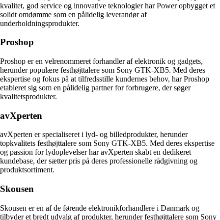
kvalitet, god service og innovative teknologier har Power opbygget et
solidt omdømme som en pålidelig leverandør af
underholdningsprodukter.
Proshop
Proshop er en velrenommeret forhandler af elektronik og gadgets,
herunder populære festhøjttalere som Sony GTK-XB5. Med deres
ekspertise og fokus på at tilfredsstille kundernes behov, har Proshop
etableret sig som en pålidelig partner for forbrugere, der søger
kvalitetsprodukter.
avXperten
avXperten er specialiseret i lyd- og billedprodukter, herunder
topkvalitets festhøjttalere som Sony GTK-XB5. Med deres ekspertise
og passion for lydoplevelser har avXperten skabt en dedikeret
kundebase, der sætter pris på deres professionelle rådgivning og
produktsortiment.
Skousen
Skousen er en af de førende elektronikforhandlere i Danmark og
tilbyder et bredt udvalg af produkter, herunder festhøjttalere som Sony