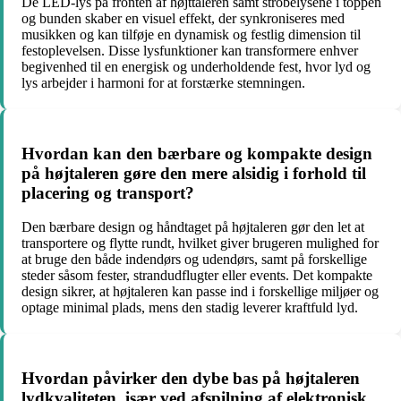
De LED-lys på fronten af højttaleren samt strobelysene i toppen
og bunden skaber en visuel effekt, der synkroniseres med
musikken og kan tilføje en dynamisk og festlig dimension til
festoplevelsen. Disse lysfunktioner kan transformere enhver
begivenhed til en energisk og underholdende fest, hvor lyd og
lys arbejder i harmoni for at forstærke stemningen.
Hvordan kan den bærbare og kompakte design
på højtaleren gøre den mere alsidig i forhold til
placering og transport?
Den bærbare design og håndtaget på højtaleren gør den let at
transportere og flytte rundt, hvilket giver brugeren mulighed for
at bruge den både indendørs og udendørs, samt på forskellige
steder såsom fester, strandudflugter eller events. Det kompakte
design sikrer, at højtaleren kan passe ind i forskellige miljøer og
optage minimal plads, mens den stadig leverer kraftfuld lyd.
Hvordan påvirker den dybe bas på højtaleren
lydkvaliteten, især ved afspilning af elektronisk