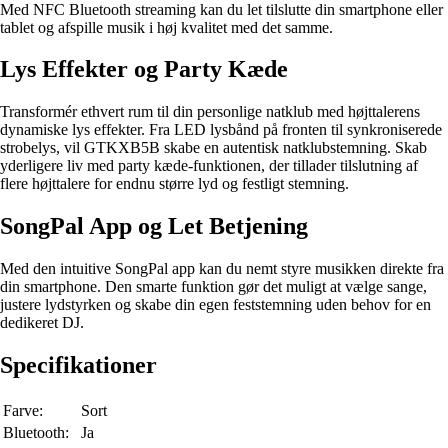
Med NFC Bluetooth streaming kan du let tilslutte din smartphone eller
tablet og afspille musik i høj kvalitet med det samme.
Lys Effekter og Party Kæde
Transformér ethvert rum til din personlige natklub med højttalerens
dynamiske lys effekter. Fra LED lysbånd på fronten til synkroniserede
strobelys, vil GTKXB5B skabe en autentisk natklubstemning. Skab
yderligere liv med party kæde-funktionen, der tillader tilslutning af
flere højttalere for endnu større lyd og festligt stemning.
SongPal App og Let Betjening
Med den intuitive SongPal app kan du nemt styre musikken direkte fra
din smartphone. Den smarte funktion gør det muligt at vælge sange,
justere lydstyrken og skabe din egen feststemning uden behov for en
dedikeret DJ.
Specifikationer
Farve:
Sort
Bluetooth:
Ja