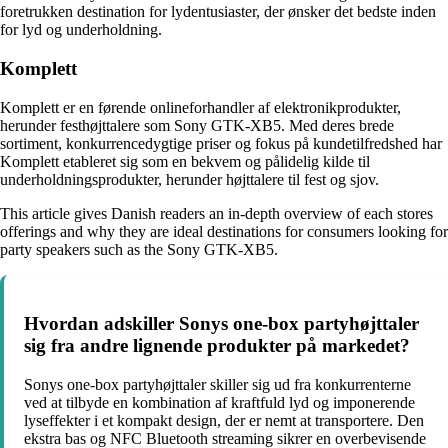
foretrukken destination for lydentusiaster, der ønsker det bedste inden
for lyd og underholdning.
Komplett
Komplett er en førende onlineforhandler af elektronikprodukter,
herunder festhøjttalere som Sony GTK-XB5. Med deres brede
sortiment, konkurrencedygtige priser og fokus på kundetilfredshed har
Komplett etableret sig som en bekvem og pålidelig kilde til
underholdningsprodukter, herunder højttalere til fest og sjov.
This article gives Danish readers an in-depth overview of each stores
offerings and why they are ideal destinations for consumers looking for
party speakers such as the Sony GTK-XB5.
Hvordan adskiller Sonys one-box partyhøjttaler
sig fra andre lignende produkter på markedet?
Sonys one-box partyhøjttaler skiller sig ud fra konkurrenterne
ved at tilbyde en kombination af kraftfuld lyd og imponerende
lyseffekter i et kompakt design, der er nemt at transportere. Den
ekstra bas og NFC Bluetooth streaming sikrer en overbevisende