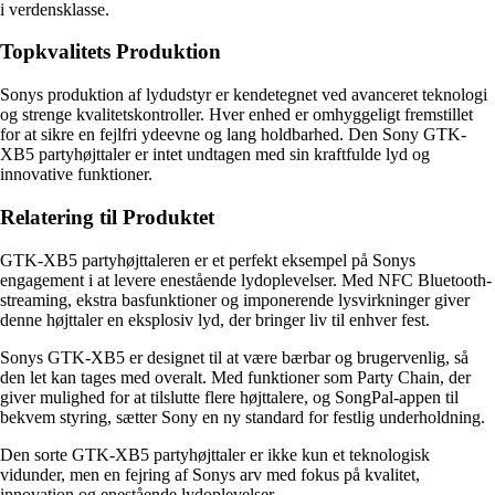
i verdensklasse.
Topkvalitets Produktion
Sonys produktion af lydudstyr er kendetegnet ved avanceret teknologi
og strenge kvalitetskontroller. Hver enhed er omhyggeligt fremstillet
for at sikre en fejlfri ydeevne og lang holdbarhed. Den Sony GTK-
XB5 partyhøjttaler er intet undtagen med sin kraftfulde lyd og
innovative funktioner.
Relatering til Produktet
GTK-XB5 partyhøjttaleren er et perfekt eksempel på Sonys
engagement i at levere enestående lydoplevelser. Med NFC Bluetooth-
streaming, ekstra basfunktioner og imponerende lysvirkninger giver
denne højttaler en eksplosiv lyd, der bringer liv til enhver fest.
Sonys GTK-XB5 er designet til at være bærbar og brugervenlig, så
den let kan tages med overalt. Med funktioner som Party Chain, der
giver mulighed for at tilslutte flere højttalere, og SongPal-appen til
bekvem styring, sætter Sony en ny standard for festlig underholdning.
Den sorte GTK-XB5 partyhøjttaler er ikke kun et teknologisk
vidunder, men en fejring af Sonys arv med fokus på kvalitet,
innovation og enestående lydoplevelser.