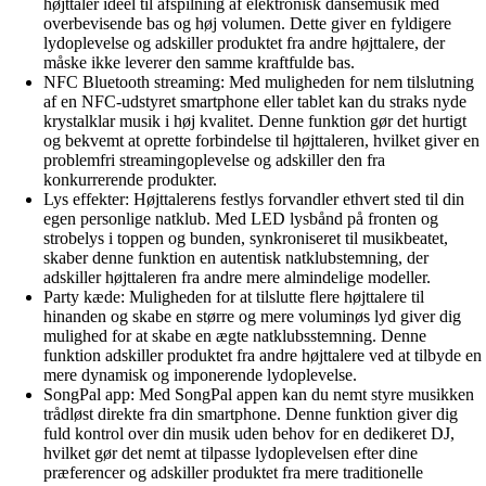
højttaler ideel til afspilning af elektronisk dansemusik med
overbevisende bas og høj volumen. Dette giver en fyldigere
lydoplevelse og adskiller produktet fra andre højttalere, der
måske ikke leverer den samme kraftfulde bas.
NFC Bluetooth streaming: Med muligheden for nem tilslutning
af en NFC-udstyret smartphone eller tablet kan du straks nyde
krystalklar musik i høj kvalitet. Denne funktion gør det hurtigt
og bekvemt at oprette forbindelse til højttaleren, hvilket giver en
problemfri streamingoplevelse og adskiller den fra
konkurrerende produkter.
Lys effekter: Højttalerens festlys forvandler ethvert sted til din
egen personlige natklub. Med LED lysbånd på fronten og
strobelys i toppen og bunden, synkroniseret til musikbeatet,
skaber denne funktion en autentisk natklubstemning, der
adskiller højttaleren fra andre mere almindelige modeller.
Party kæde: Muligheden for at tilslutte flere højttalere til
hinanden og skabe en større og mere voluminøs lyd giver dig
mulighed for at skabe en ægte natklubsstemning. Denne
funktion adskiller produktet fra andre højttalere ved at tilbyde en
mere dynamisk og imponerende lydoplevelse.
SongPal app: Med SongPal appen kan du nemt styre musikken
trådløst direkte fra din smartphone. Denne funktion giver dig
fuld kontrol over din musik uden behov for en dedikeret DJ,
hvilket gør det nemt at tilpasse lydoplevelsen efter dine
præferencer og adskiller produktet fra mere traditionelle