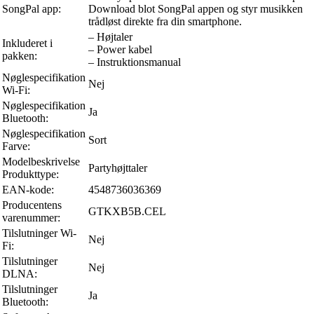
SongPal app:
Download blot SongPal appen og styr musikken
trådløst direkte fra din smartphone.
– Højtaler
Inkluderet i
– Power kabel
pakken:
– Instruktionsmanual
Nøglespecifikation
Nej
Wi-Fi:
Nøglespecifikation
Ja
Bluetooth:
Nøglespecifikation
Sort
Farve:
Modelbeskrivelse
Partyhøjttaler
Produkttype:
EAN-kode:
4548736036369
Producentens
GTKXB5B.CEL
varenummer:
Tilslutninger Wi-
Nej
Fi:
Tilslutninger
Nej
DLNA:
Tilslutninger
Ja
Bluetooth: