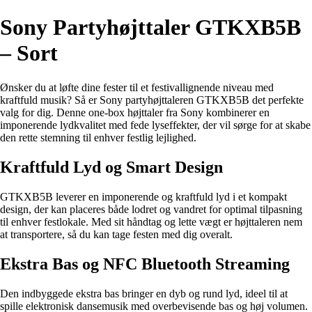
Sony Partyhøjttaler GTKXB5B
– Sort
Ønsker du at løfte dine fester til et festivallignende niveau med
kraftfuld musik? Så er Sony partyhøjttaleren GTKXB5B det perfekte
valg for dig. Denne one-box højttaler fra Sony kombinerer en
imponerende lydkvalitet med fede lyseffekter, der vil sørge for at skabe
den rette stemning til enhver festlig lejlighed.
Kraftfuld Lyd og Smart Design
GTKXB5B leverer en imponerende og kraftfuld lyd i et kompakt
design, der kan placeres både lodret og vandret for optimal tilpasning
til enhver festlokale. Med sit håndtag og lette vægt er højttaleren nem
at transportere, så du kan tage festen med dig overalt.
Ekstra Bas og NFC Bluetooth Streaming
Den indbyggede ekstra bas bringer en dyb og rund lyd, ideel til at
spille elektronisk dansemusik med overbevisende bas og høj volumen.