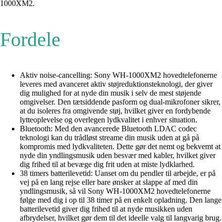
1000XM2.
Fordele
Aktiv noise-cancelling: Sony WH-1000XM2 hovedtelefonerne
leveres med avanceret aktiv støjreduktionsteknologi, der giver
dig mulighed for at nyde din musik i selv de mest støjende
omgivelser. Den tætsiddende pasform og dual-mikrofoner sikrer,
at du isoleres fra omgivende støj, hvilket giver en fordybende
lytteoplevelse og overlegen lydkvalitet i enhver situation.
Bluetooth: Med den avancerede Bluetooth LDAC codec
teknologi kan du trådløst streame din musik uden at gå på
kompromis med lydkvaliteten. Dette gør det nemt og bekvemt at
nyde din yndlingsmusik uden besvær med kabler, hvilket giver
dig frihed til at bevæge dig frit uden at miste lydklarhed.
38 timers batterilevetid: Uanset om du pendler til arbejde, er på
vej på en lang rejse eller bare ønsker at slappe af med din
yndlingsmusik, så vil Sony WH-1000XM2 hovedtelefonerne
følge med dig i op til 38 timer på en enkelt opladning. Den lange
batterilevetid giver dig frihed til at nyde musikken uden
afbrydelser, hvilket gør dem til det ideelle valg til langvarig brug.