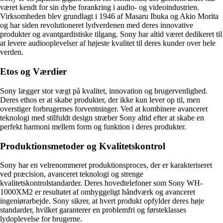
været kendt for sin dybe forankring i audio- og videoindustrien.
Virksomheden blev grundlagt i 1946 af Masaru Ibuka og Akio Morita
og har siden revolutioneret lydverdenen med deres innovative
produkter og avantgardistiske tilgang. Sony har altid været dedikeret til
at levere audiooplevelser af højeste kvalitet til deres kunder over hele
verden.
Etos og Værdier
Sony lægger stor vægt på kvalitet, innovation og brugervenlighed.
Deres ethos er at skabe produkter, der ikke kun lever op til, men
overstiger forbrugernes forventninger. Ved at kombinere avanceret
teknologi med stilfuldt design stræber Sony altid efter at skabe en
perfekt harmoni mellem form og funktion i deres produkter.
Produktionsmetoder og Kvalitetskontrol
Sony har en velrenommeret produktionsproces, der er karakteriseret
ved præcision, avanceret teknologi og strenge
kvalitetskontrolstandarder. Deres hovedtelefoner som Sony WH-
1000XM2 er resultatet af omhyggeligt håndværk og avanceret
ingeniørarbejde. Sony sikrer, at hvert produkt opfylder deres høje
standarder, hvilket garanterer en problemfri og førsteklasses
lydoplevelse for brugerne.