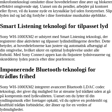
mikrofonteknologi omslutter disse hovedtelefoner dine ører og blokerer
effektivt omgivende støj. Uanset om du pendler, arbejder på kontoret
eller flyver, vil du kunne nyde en krystalklar lyd uden forstyrrelser. Slip
lyden ind og lad dig fordybe i dine foretrukne musikalske øjeblikke.
Smart Listening teknologi for tilpasset lyd
Sony WH-1000XM2 er udstyret med Smart Listening teknologi, der
registrerer dine aktiviteter og tilpasser lydindstillingerne derefter. Dette
betyder, at hovedtelefonerne kan justere sig automatisk afhængigt af
din omgivelse, hvilket sikrer en optimal lydoplevelse under alle
forhold. Med Sony Connect appen kan du finjustere lydniveauerne og
skræddersy lyden præcis efter dine præferencer.
Imponerende Bluetooth-teknologi for
trådløs frihed
Sony WH-1000XM2 integrerer avanceret Bluetooth LDAC codec
teknologi, der giver dig mulighed for at streame lyd trådløst uden at gå
på kompromis med lydkvaliteten. Uanset om du lytter til din
yndlingsmusik eller foretager opkald, vil du opleve en problemfri og
kraftfuld trådløs forbindelse, der åbner op for en verden af
lydmuligheder.