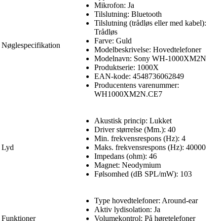
Mikrofon: Ja
Tilslutning: Bluetooth
Tilslutning (trådløs eller med kabel):
Trådløs
Farve: Guld
Nøglespecifikation
Modelbeskrivelse: Hovedtelefoner
Modelnavn: Sony WH-1000XM2N
Produktserie: 1000X
EAN-kode: 4548736062849
Producentens varenummer:
WH1000XM2N.CE7
Akustisk princip: Lukket
Driver størrelse (Mm.): 40
Min. frekvensrespons (Hz): 4
Lyd
Maks. frekvensrespons (Hz): 40000
Impedans (ohm): 46
Magnet: Neodymium
Følsomhed (dB SPL/mW): 103
Type hovedtelefoner: Around-ear
Aktiv lydisolation: Ja
Funktioner
Volumekontrol: På høretelefoner