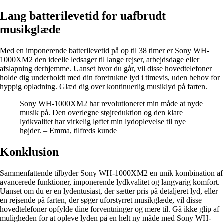
Lang batterilevetid for uafbrudt
musikglæde
Med en imponerende batterilevetid på op til 38 timer er Sony WH-
1000XM2 den ideelle ledsager til lange rejser, arbejdsdage eller
afslapning derhjemme. Uanset hvor du går, vil disse hovedtelefoner
holde dig underholdt med din foretrukne lyd i timevis, uden behov for
hyppig opladning. Glæd dig over kontinuerlig musiklyd på farten.
Sony WH-1000XM2 har revolutioneret min måde at nyde
musik på. Den overlegne støjreduktion og den klare
lydkvalitet har virkelig løftet min lydoplevelse til nye
højder. – Emma, tilfreds kunde
Konklusion
Sammenfattende tilbyder Sony WH-1000XM2 en unik kombination af
avancerede funktioner, imponerende lydkvalitet og langvarig komfort.
Uanset om du er en lydentusiast, der sætter pris på detaljeret lyd, eller
en rejsende på farten, der søger uforstyrret musikglæde, vil disse
hovedtelefoner opfylde dine forventninger og mere til. Gå ikke glip af
muligheden for at opleve lyden på en helt ny måde med Sony WH-