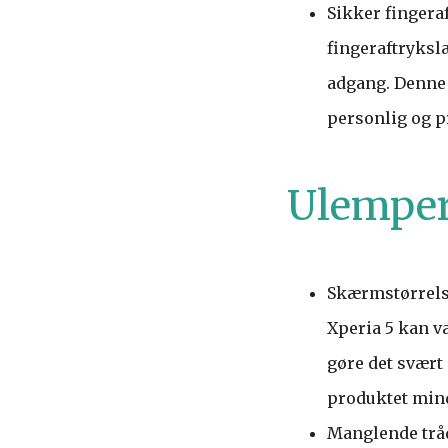
Sikker fingera
fingeraftrykslæ
adgang. Denne 
personlig og p
Ulempe
Skærmstørrelse
Xperia 5 kan v
gøre det svært
produktet mind
Manglende tråd