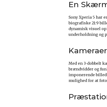
En Skærm
Sony Xperia 5 har 
biografiske 21:9 bi
dynamisk visuel opl
underholdning og p
Kameraer
Med en 3-dobbelt k
brændvidder og funk
imponerende billede
mulighed for at fot
Præstatio