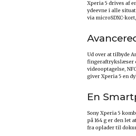
Xperia 5 drives af 
ydeevne i alle situ
via microSDXC-kort, 
Avancered
Ud over at tilbyde A
fingeraftrykslæser 
videooptagelse, NFC
giver Xperia 5 en 
En Smartp
Sony Xperia 5 kombi
på 164 g er den let
fra oplader til dok