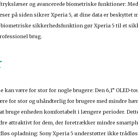
ftrykslæser og avancerede biometriske funktioner: Med 
ser på siden sikrer Xperia 5, at dine data er beskyttet 
biometriske sikkerhedsfunktion gør Xperia 5 til et sikk
rofessionel brug.
r
 kan være for stor for nogle brugere: Den 6,1” OLED-
ære for stor og uhåndterlig for brugere med mindre hæn
 at bruge enheden komfortabelt i længere perioder. Dett
re attraktivt for dem, der foretrækker mindre smartp
løs opladning: Sony Xperia 5 understøtter ikke trådløs