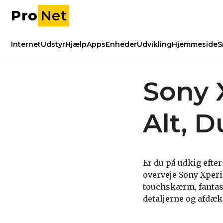
Pro
Net
Internet
Udstyr
Hjælp
Apps
Enheder
Udvikling
Hjemmeside
S
Sony 
Alt, 
Er du på udkig efte
overveje Sony Xper
touchskærm, fantas
detaljerne og afdækk