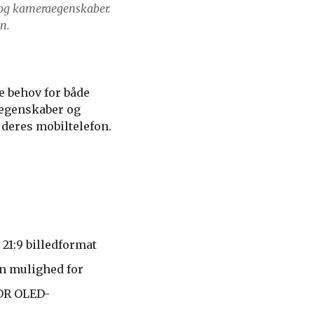
 og kameraegenskaber.
n.
e behov for både
aegenskaber og
a deres mobiltelefon.
21:9 billedformat
en mulighed for
HDR OLED-