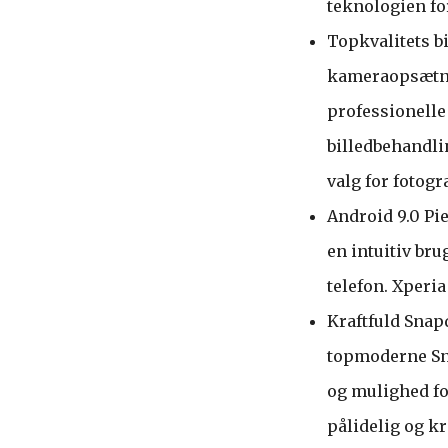
teknologien fo
Topkvalitets b
kameraopsætnin
professionelle
billedbehandlin
valg for fotogr
Android 9.0 Pi
en intuitiv br
telefon. Xperia
Kraftfuld Snap
topmoderne Sna
og mulighed fo
pålidelig og kr