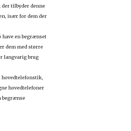
der tilbyder denne
n, især for dem der
 5 have en begrænset
ær dem med større
or langvarig brug
 hovedtelefonstik,
egne hovedtelefoner
an begrænse