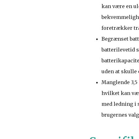
kan være en u
bekvemmelighed
foretrækker tr
Begrænset batt
batterileveti
batterikapacite
uden at skulle
Manglende 3,5 
hvilket kan væ
med ledning i 
brugernes valg 