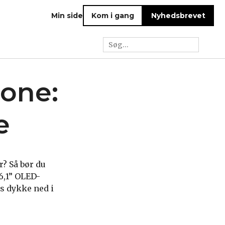
Min side
Kom i gang
Nyhedsbrevet
one:
e
? Så bør du
6,1” OLED-
s dykke ned i