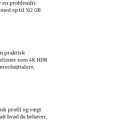
r en problemfri
med op til 512 GB
en praktisk
nktioner som 4K HDR
ereohøjttalere,
nk profil og vægt
alt hvad du behøver,