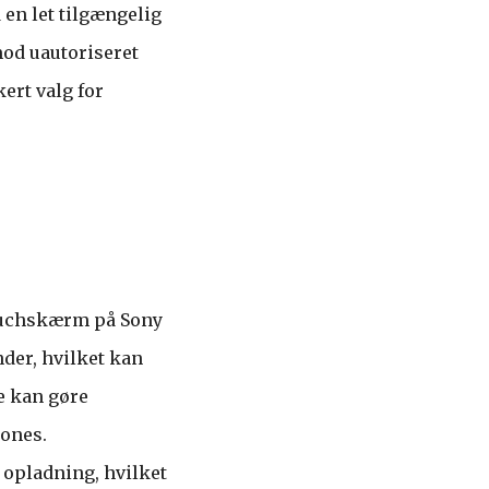
en let tilgængelig
mod uautoriseret
ert valg for
touchskærm på Sony
der, hvilket kan
e kan gøre
hones.
 opladning, hvilket