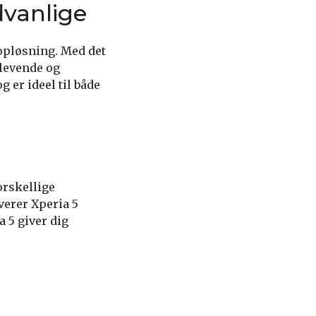
vanlige
pløsning. Med det
 levende og
 er ideel til både
orskellige
verer Xperia 5
 5 giver dig