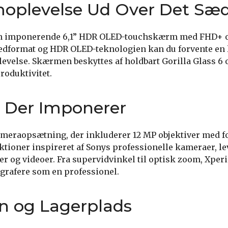
oplevelse Ud Over Det Sæd
en imponerende 6,1” HDR OLED-touchskærm med FHD+ o
lledformat og HDR OLED-teknologien kan du forvente en
evelse. Skærmen beskyttes af holdbart Gorilla Glass 6 og
roduktivitet.
 Der Imponerer
ameraopsætning, der inkluderer 12 MP objektiver med f
tioner inspireret af Sonys professionelle kameraer, le
r og videoer. Fra supervidvinkel til optisk zoom, Xperia
ografere som en professionel.
n og Lagerplads