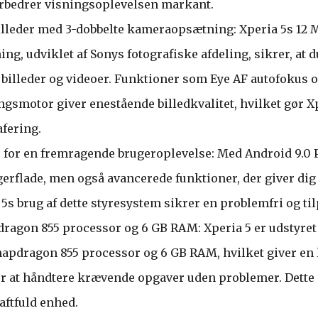
rbedrer visningsoplevelsen markant.
illeder med 3-dobbelte kameraopsætning: Xperia 5s 12 
g, udviklet af Sonys fotografiske afdeling, sikrer, at d
 billeder og videoer. Funktioner som Eye AF autofokus 
gsmotor giver enestående billedkvalitet, hvilket gør Xpe
afering.
e for en fremragende brugeroplevelse: Med Android 9.0 P
ugerflade, men også avancerede funktioner, der giver dig
 5s brug af dette styresystem sikrer en problemfri og ti
dragon 855 processor og 6 GB RAM: Xperia 5 er udstyre
pdragon 855 processor og 6 GB RAM, hvilket giver en 
r at håndtere krævende opgaver uden problemer. Dette g
aftfuld enhed.