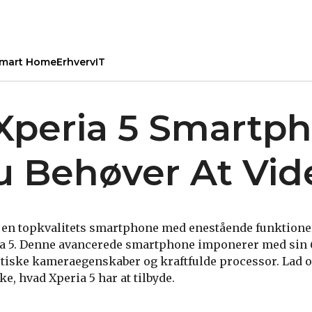
mart Home
Erhverv
IT
Xperia 5 Smartph
Du Behøver At Vid
r en topkvalitets smartphone med enestående funktioner
ia 5. Denne avancerede smartphone imponerer med sin 
tiske kameraegenskaber og kraftfulde processor. Lad o
e, hvad Xperia 5 har at tilbyde.