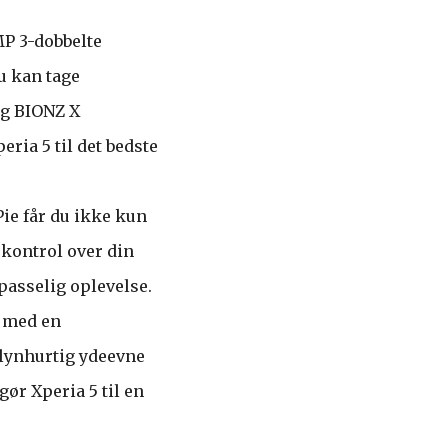
MP 3-dobbelte
u kan tage
og BIONZ X
ria 5 til det bedste
ie får du ikke kun
 kontrol over din
lpasselig oplevelse.
t med en
lynhurtig ydeevne
ør Xperia 5 til en