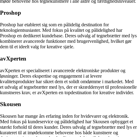
møde behovene hos tegnekunstnere i alle aldre og færdighedsniveauer.
Proshop
Proshop har etableret sig som en pålidelig destination for
teknologientsusiaster. Med fokus på kvalitet og pålidelighed har
Proshop en dedikeret kundebase. Deres udvalg af tegnebrætter med lys
kombinerer avancerede funktioner med brugervenlighed, hvilket gør
dem til et ideelt valg for kreative sjæle.
avXperten
avXperten er specialiseret i avancerede elektroniske produkter og
løsninger. Deres ekspertise og engagement i at levere
kvalitetsprodukter har sikret dem et solidt omdømme i markedet. Med
et udvalg af tegnebrætter med lys, der er skræddersyet til professionelle
kunstneres krav, er avXperten en topdestination for kreative individer.
Skousen
Skousen har mange års erfaring inden for hvidevarer og elektronik.
Med fokus på kundeservice og pålidelighed har Skousen opbygget et
stærkt forhold til deres kunder. Deres udvalg af tegnebrætter med lys er
kurateret til at imødekomme behovene hos både kunstnere og