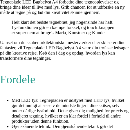
Tegneplade LED Bagbelyst A4 forbedre dine tegneoplevelser og
bringe dine ideer til live med lys. Grib chancen for at udforske en ny
måde at tegne på og lad din kreativitet skinne igennem.
Helt klart det bedste tegnebræt, jeg nogensinde har haft.
Lysfunktionen gør en kæmpe forskel, og touch-knappen
er super nem at bruge!- Maria, Kunstner og Kunde
Uanset om du skaber arkitektoniske mesterværker eller skitserer dine
fantasier, vil Tegneplade LED Bagbelyst A4 være din trofaste ledsager
på din kreative rejse. Køb den i dag og opdag, hvordan lys kan
transformere dine tegninger.
Fordele
Med LED-lys: Tegnepladen er udstyret med LED-lys, hvilket
gør det muligt at se selv de mindste linjer i dine skitser, selv
under dårlige lysforhold. Dette giver dig mulighed for præcis og
detaljeret tegning, hvilket er en klar fordel i forhold til andre
produkter uden denne funktion.
Øjenskånende teknik: Den øjenskånende teknik gør det