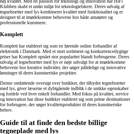
høj kvalitet. Med en passion for teknologi og innovation har HiFi
Klubben skabt et unikt miljø for teknologielskere. Deres udvalg af
tegnebrætter med lys kombinerer kvalitet med funktionalitet og er
designet til at imødekomme behovene hos både amatører og
professionelle kunstnere.
Komplett
Komplett har etableret sig som en førende online forhandler af
elektronik i Danmark. Med et stort sortiment og konkurrencedygtige
priser har Komplett opnået stor popularitet blandt forbrugerne. Deres
udvalg af tegnebrætter med lys er nøje udvalgt for at imødekomme
behovene hos kreative individer, der søger pålidelige og innovative
løsninger til deres kunstneriske projekter.
Denne omfattende oversigt over butikker, der tilbyder tegnebrætter
med lys, giver læserne et dybtgående indblik i de unikke egenskaber
og fordele ved hver enkelt forhandler. Med fokus på kvalitet, service
og innovation har disse butikker etableret sig som prime destinationer
for forbrugere, der søger kvalitetsprodukter til deres kunstneriske
behov.
Guide til at finde den bedste billige
tegneplade med lys