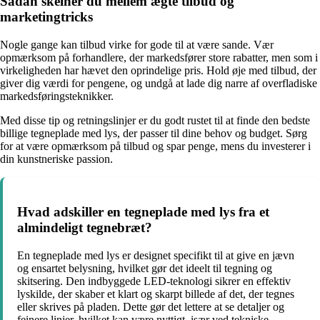
Sådan skelner du mellem ægte tilbud og
marketingtricks
Nogle gange kan tilbud virke for gode til at være sande. Vær
opmærksom på forhandlere, der markedsfører store rabatter, men som i
virkeligheden har hævet den oprindelige pris. Hold øje med tilbud, der
giver dig værdi for pengene, og undgå at lade dig narre af overfladiske
markedsføringsteknikker.
Med disse tip og retningslinjer er du godt rustet til at finde den bedste
billige tegneplade med lys, der passer til dine behov og budget. Sørg
for at være opmærksom på tilbud og spar penge, mens du investerer i
din kunstneriske passion.
Hvad adskiller en tegneplade med lys fra et
almindeligt tegnebræt?
En tegneplade med lys er designet specifikt til at give en jævn
og ensartet belysning, hvilket gør det ideelt til tegning og
skitsering. Den indbyggede LED-teknologi sikrer en effektiv
lyskilde, der skaber et klart og skarpt billede af det, der tegnes
eller skrives på pladen. Dette gør det lettere at se detaljer og
feinere linjer, hvilket kan være nyttigt, især ved tekniske