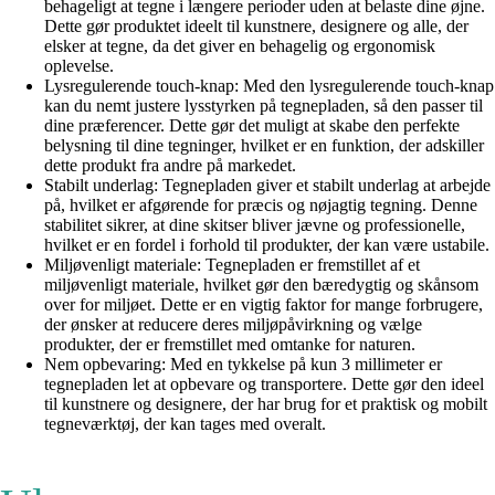
behageligt at tegne i længere perioder uden at belaste dine øjne.
Dette gør produktet ideelt til kunstnere, designere og alle, der
elsker at tegne, da det giver en behagelig og ergonomisk
oplevelse.
Lysregulerende touch-knap: Med den lysregulerende touch-knap
kan du nemt justere lysstyrken på tegnepladen, så den passer til
dine præferencer. Dette gør det muligt at skabe den perfekte
belysning til dine tegninger, hvilket er en funktion, der adskiller
dette produkt fra andre på markedet.
Stabilt underlag: Tegnepladen giver et stabilt underlag at arbejde
på, hvilket er afgørende for præcis og nøjagtig tegning. Denne
stabilitet sikrer, at dine skitser bliver jævne og professionelle,
hvilket er en fordel i forhold til produkter, der kan være ustabile.
Miljøvenligt materiale: Tegnepladen er fremstillet af et
miljøvenligt materiale, hvilket gør den bæredygtig og skånsom
over for miljøet. Dette er en vigtig faktor for mange forbrugere,
der ønsker at reducere deres miljøpåvirkning og vælge
produkter, der er fremstillet med omtanke for naturen.
Nem opbevaring: Med en tykkelse på kun 3 millimeter er
tegnepladen let at opbevare og transportere. Dette gør den ideel
til kunstnere og designere, der har brug for et praktisk og mobilt
tegneværktøj, der kan tages med overalt.