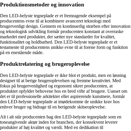
Produktionsmetoder og innovation
Den LED-belyste tegneplade er et fremragende eksempel på
producentens evne til at kombinere avanceret teknologi med
brugervenligt design. Gennem en kontinuerlig stræben efter innovation
og teknologisk udvikling formår producenten konstant at overraske
markedet med produkter, der sætter nye standarder for kvalitet,
funktionalitet og holdbarhed. Den LED-belyste tegneplade er et
testamente til producentens unikke evne til at forene form og funktion
på en enestående måde.
Produktrelatering og brugeroplevelse
Den LED-belyste tegneplade er ikke blot et produkt, men en løsning
designet til at berige brugeroplevelsen og fremme kreativitet. Med
fokus på brugervenlighed og ergonomi sikrer producenten, at
produktet opfylder behovene hos en bred vifte af brugere. Uanset om
det er til professionelle arkitekter eller aspirerende kunstnere, formår
den LED-belyste tegneplade at imødekomme de unikke krav hos
enhver bruger og bidrage til en berigende skitseoplevelse.
Alt i alt står producenten bag den LED-belyste tegneplade som en
toneangivende aktør inden for branchen, der konsekvent leverer
produkter af høj kvalitet og værdi. Med en dedikation til