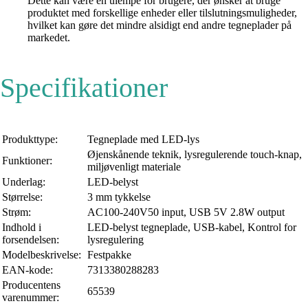
Dette kan være en ulempe for brugere, der ønsker at bruge
produktet med forskellige enheder eller tilslutningsmuligheder,
hvilket kan gøre det mindre alsidigt end andre tegneplader på
markedet.
Specifikationer
Produkttype:
Tegneplade med LED-lys
Øjenskånende teknik, lysregulerende touch-knap,
Funktioner:
miljøvenligt materiale
Underlag:
LED-belyst
Størrelse:
3 mm tykkelse
Strøm:
AC100-240V50 input, USB 5V 2.8W output
Indhold i
LED-belyst tegneplade, USB-kabel, Kontrol for
forsendelsen:
lysregulering
Modelbeskrivelse:
Festpakke
EAN-kode:
7313380288283
Producentens
65539
varenummer: