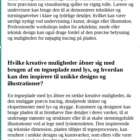
hvor præcision og visualisering spiller en vigtig rolle. Lærere og
undervisere kan bruge den til at demonstrere teknikker og
træningsøvelser i klare og tydelige detaljer, hvilket kan være
særligt nyttigt ved undervisning i kunst, design eller illustration.
Professionelle workshops inden for arkitektur, mode eller
teknisk design kan også drage fordel af den præcise belysning
og muligheden for nøjagtig tracing på pladen.
Hvilke kreative muligheder åbner sig med
brugen af en tegneplade med lys, og hvordan
kan den inspirere til unikke designs og
illustrationer?
En tegneplade med lys åbner en række kreative muligheder, da
den muliggør præcis tracing, detaljerede skitser og
eksperimenter med lys og skygge. Kunstnere og designere kan
bruge pladen til at fremhæve fine detaljer i deres værker, til at
undersøge mønstre og strukturer eller til at skabe stemningsfulde
illustrationer ved at lege med lysintensiteten. Den inspirerende
og tekniske dimension, pladen tilføjer til tegneprocessen, kan
resultere i unikke designs og kunstværker, som ellers ville være