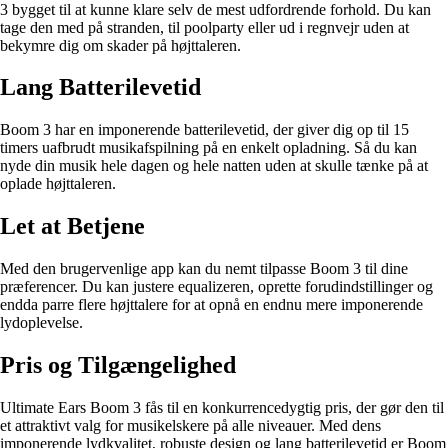
3 bygget til at kunne klare selv de mest udfordrende forhold. Du kan
tage den med på stranden, til poolparty eller ud i regnvejr uden at
bekymre dig om skader på højttaleren.
Lang Batterilevetid
Boom 3 har en imponerende batterilevetid, der giver dig op til 15
timers uafbrudt musikafspilning på en enkelt opladning. Så du kan
nyde din musik hele dagen og hele natten uden at skulle tænke på at
oplade højttaleren.
Let at Betjene
Med den brugervenlige app kan du nemt tilpasse Boom 3 til dine
præferencer. Du kan justere equalizeren, oprette forudindstillinger og
endda parre flere højttalere for at opnå en endnu mere imponerende
lydoplevelse.
Pris og Tilgængelighed
Ultimate Ears Boom 3 fås til en konkurrencedygtig pris, der gør den til
et attraktivt valg for musikelskere på alle niveauer. Med dens
imponerende lydkvalitet, robuste design og lang batterilevetid er Boom