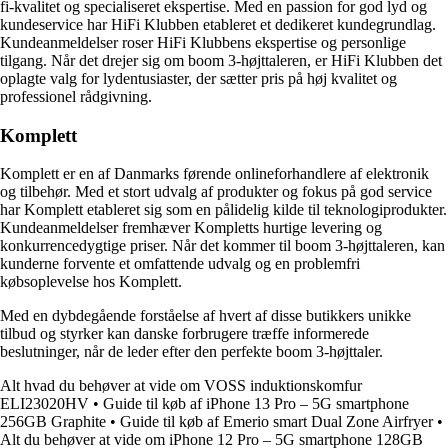
fi-kvalitet og specialiseret ekspertise. Med en passion for god lyd og
kundeservice har HiFi Klubben etableret et dedikeret kundegrundlag.
Kundeanmeldelser roser HiFi Klubbens ekspertise og personlige
tilgang. Når det drejer sig om boom 3-højttaleren, er HiFi Klubben det
oplagte valg for lydentusiaster, der sætter pris på høj kvalitet og
professionel rådgivning.
Komplett
Komplett er en af Danmarks førende onlineforhandlere af elektronik
og tilbehør. Med et stort udvalg af produkter og fokus på god service
har Komplett etableret sig som en pålidelig kilde til teknologiprodukter.
Kundeanmeldelser fremhæver Kompletts hurtige levering og
konkurrencedygtige priser. Når det kommer til boom 3-højttaleren, kan
kunderne forvente et omfattende udvalg og en problemfri
købsoplevelse hos Komplett.
Med en dybdegående forståelse af hvert af disse butikkers unikke
tilbud og styrker kan danske forbrugere træffe informerede
beslutninger, når de leder efter den perfekte boom 3-højttaler.
Alt hvad du behøver at vide om VOSS induktionskomfur
ELI23020HV
•
Guide til køb af iPhone 13 Pro – 5G smartphone
256GB Graphite
•
Guide til køb af Emerio smart Dual Zone Airfryer
•
Alt du behøver at vide om iPhone 12 Pro – 5G smartphone 128GB