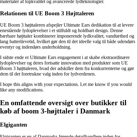
materialer af topkvalitet og avancerede lydteknologier.
Relationen til UE Boom 3 Højttaleren
UE Boom 3 højttaleren afspejler Ultimate Ears dedikation til at levere
enestående lydoplevelser i et stilfuldt og holdbart design. Denne
bærbare højttaler kombinerer imponerende lydkvalitet, vandtæthed og
lang batterilevetid, hvilket gør den til det ideelle valg til både udendørs
eventyr og indendørs underholdning.
I sidste ende er Ultimate Ears engagement i at skabe ekstraordinære
lydoplevelser og deres fortsatte innovation med produkter som UE
Boom 3 højttaleren, hvad der adskiller dem fra konkurrenterne og gør
dem til det foretrukne valg inden for lydverdenen.
I hope this aligns with your expectations. Let me know if you would
like any modifications.
En omfattende oversigt over butikker til
køb af boom 3-højttaler i Danmark
Elgiganten
Elgiganten er en af Danmarks førende detailhandlere inden for