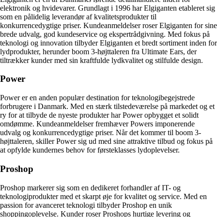
elektronik og hvidevarer. Grundlagt i 1996 har Elgiganten etableret sig
som en pålidelig leverandør af kvalitetsprodukter til
konkurrencedygtige priser. Kundeanmeldelser roser Elgiganten for sine
brede udvalg, god kundeservice og ekspertrådgivning. Med fokus på
teknologi og innovation tilbyder Elgiganten et bredt sortiment inden for
lydprodukter, herunder boom 3-højttaleren fra Ultimate Ears, der
tiltrækker kunder med sin kraftfulde lydkvalitet og stilfulde design.
Power
Power er en anden populær destination for teknologibegejstrede
forbrugere i Danmark. Med en stærk tilstedeværelse på markedet og et
ry for at tilbyde de nyeste produkter har Power opbygget et solidt
omdømme. Kundeanmeldelser fremhæver Powers imponerende
udvalg og konkurrencedygtige priser. Når det kommer til boom 3-
højttaleren, skiller Power sig ud med sine attraktive tilbud og fokus på
at opfylde kundernes behov for førsteklasses lydoplevelser.
Proshop
Proshop markerer sig som en dedikeret forhandler af IT- og
teknologiprodukter med et skarpt øje for kvalitet og service. Med en
passion for avanceret teknologi tilbyder Proshop en unik
shoppingoplevelse. Kunder roser Proshops hurtige levering og