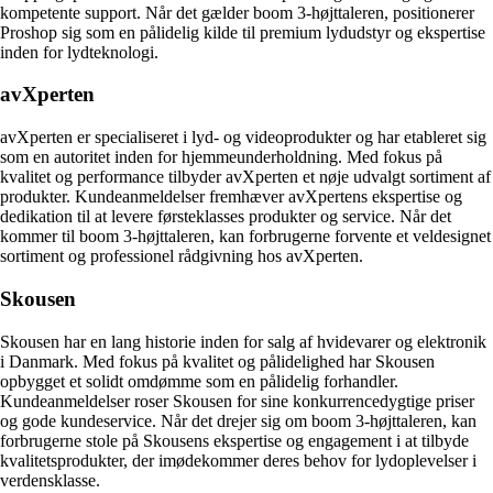
kompetente support. Når det gælder boom 3-højttaleren, positionerer
Proshop sig som en pålidelig kilde til premium lydudstyr og ekspertise
inden for lydteknologi.
avXperten
avXperten er specialiseret i lyd- og videoprodukter og har etableret sig
som en autoritet inden for hjemmeunderholdning. Med fokus på
kvalitet og performance tilbyder avXperten et nøje udvalgt sortiment af
produkter. Kundeanmeldelser fremhæver avXpertens ekspertise og
dedikation til at levere førsteklasses produkter og service. Når det
kommer til boom 3-højttaleren, kan forbrugerne forvente et veldesignet
sortiment og professionel rådgivning hos avXperten.
Skousen
Skousen har en lang historie inden for salg af hvidevarer og elektronik
i Danmark. Med fokus på kvalitet og pålidelighed har Skousen
opbygget et solidt omdømme som en pålidelig forhandler.
Kundeanmeldelser roser Skousen for sine konkurrencedygtige priser
og gode kundeservice. Når det drejer sig om boom 3-højttaleren, kan
forbrugerne stole på Skousens ekspertise og engagement i at tilbyde
kvalitetsprodukter, der imødekommer deres behov for lydoplevelser i
verdensklasse.