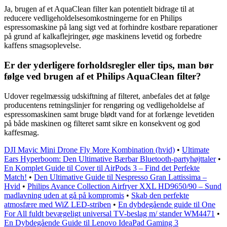
Ja, brugen af et AquaClean filter kan potentielt bidrage til at
reducere vedligeholdelsesomkostningerne for en Philips
espressomaskine på lang sigt ved at forhindre kostbare reparationer
på grund af kalkaflejringer, øge maskinens levetid og forbedre
kaffens smagsoplevelse.
Er der yderligere forholdsregler eller tips, man bør
følge ved brugen af et Philips AquaClean filter?
Udover regelmæssig udskiftning af filteret, anbefales det at følge
producentens retningslinjer for rengøring og vedligeholdelse af
espressomaskinen samt bruge blødt vand for at forlænge levetiden
på både maskinen og filteret samt sikre en konsekvent og god
kaffesmag.
DJI Mavic Mini Drone Fly More Kombination (hvid)
•
Ultimate
Ears Hyperboom: Den Ultimative Bærbar Bluetooth-partyhøjttaler
•
En Komplet Guide til Cover til AirPods 3 – Find det Perfekte
Match!
•
Den Ultimative Guide til Nespresso Gran Lattissima –
Hvid
•
Philips Avance Collection Airfryer XXL HD9650/90 – Sund
madlavning uden at gå på kompromis
•
Skab den perfekte
atmosfære med WiZ LED-striben
•
En dybdegående guide til One
For All fuldt bevægeligt universal TV-beslag m/ stander WM4471
•
En Dybdegående Guide til Lenovo IdeaPad Gaming 3