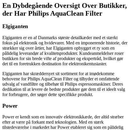
En Dybdegående Oversigt Over Butikker,
der Har Philips AquaClean Filter
Elgiganten
Elgiganten er en af Danmarks største detailkæder med et stærkt
fokus på elektronik og hvidevarer. Med en imponerende historie, der
strækker sig over årtier, har Elgiganten opbygget et ry som en
pålidelig leverandør af kvalitetsprodukter. Kundeanmeldelser roser
butikken for sin brede vifte af produkter og ekspertråd, hvilket gør
det til en foretrukken destination for elektronikentusiaster.
Elgiganten har skræddersyet sit sortiment for at imødekomme
behovene for Philips AquaClean Filter og tilbyder et omfattende
udvalg af vandfiltre og tilbehør til Philips espressomaskiner. Deres
dedikation til at levere de bedste produkter gør dem til et ideelt valg
for forbrugere, der søger dette specifikke produkt.
Power
Power er kendt som en innovativ elektronikkæde, der altid stræber
efter at være på forkant med teknologien. Med en stærk
tilstedeværelse i markedet har Power etableret sig som en pålidelig