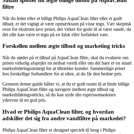
Sådan spotter du ægte billige tilbud på AquaClean
filtre
Når du leder efter et billigt Philips AquaClean filter eller et godt
tilbud, er det vigtigt at være opmærksom på visse tegn. Vær skeptisk
over for ekstremt lave priser, der virker for gode til at være sande, da
det ofte kan være et tegn på en falsk eller forfalsket vare.
Forskellen mellem ægte tilbud og marketing tricks
Når du støder på et tilbud på AquaClean filtre, skal du evaluere om
prisen virkelig afspejler en nedsat værdi eller om det bare er en smart
markedsføringsstrategi for at tiltrække kunder. Sammenlign priser
hos forskellige forhandlere for at sikre, at du får den bedste pris.
Gennem denne guide håber vi, at du er godt rustet til at finde billige
Philips AquaClean filtre og navigere mellem ægte tilbud og
markedsføringsstricks, så du kan nyde din espressomaskines
ydeevne til en god pris.
Hvad er Philips AquaClean filter, og hvordan
adskiller det sig fra andre vandfiltre på markedet?
Philips AquaClean filter er designet specielt til brug i Philips