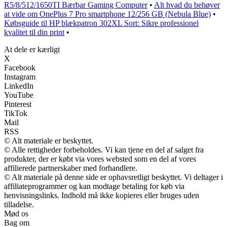
R5/8/512/1650TI Bærbar Gaming Computer
•
Alt hvad du behøver
at vide om OnePlus 7 Pro smartphone 12/256 GB (Nebula Blue)
•
Købsguide til HP blækpatron 302XL Sort: Sikre professionel
kvalitet til din print
•
At dele er kærligt
X
Facebook
Instagram
LinkedIn
YouTube
Pinterest
TikTok
Mail
RSS
© Alt materiale er beskyttet.
© Alle rettigheder forbeholdes. Vi kan tjene en del af salget fra
produkter, der er købt via vores websted som en del af vores
affilierede partnerskaber med forhandlere.
© Alt materiale på denne side er ophavsretligt beskyttet. Vi deltager i
affiliateprogrammer og kan modtage betaling for køb via
henvisningslinks. Indhold må ikke kopieres eller bruges uden
tilladelse.
Mød os
Bag om