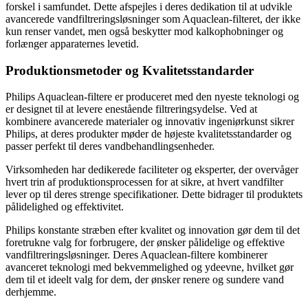
forskel i samfundet. Dette afspejles i deres dedikation til at udvikle
avancerede vandfiltreringsløsninger som Aquaclean-filteret, der ikke
kun renser vandet, men også beskytter mod kalkophobninger og
forlænger apparaternes levetid.
Produktionsmetoder og Kvalitetsstandarder
Philips Aquaclean-filtere er produceret med den nyeste teknologi og
er designet til at levere enestående filtreringsydelse. Ved at
kombinere avancerede materialer og innovativ ingeniørkunst sikrer
Philips, at deres produkter møder de højeste kvalitetsstandarder og
passer perfekt til deres vandbehandlingsenheder.
Virksomheden har dedikerede faciliteter og eksperter, der overvåger
hvert trin af produktionsprocessen for at sikre, at hvert vandfilter
lever op til deres strenge specifikationer. Dette bidrager til produktets
pålidelighed og effektivitet.
Philips konstante stræben efter kvalitet og innovation gør dem til det
foretrukne valg for forbrugere, der ønsker pålidelige og effektive
vandfiltreringsløsninger. Deres Aquaclean-filtere kombinerer
avanceret teknologi med bekvemmelighed og ydeevne, hvilket gør
dem til et ideelt valg for dem, der ønsker renere og sundere vand
derhjemme.