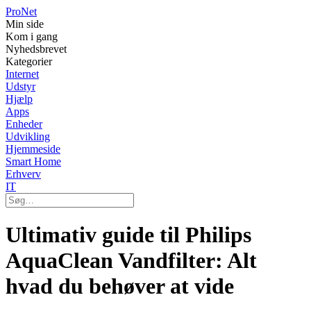
Pro
Net
Min side
Kom i gang
Nyhedsbrevet
Kategorier
Internet
Udstyr
Hjælp
Apps
Enheder
Udvikling
Hjemmeside
Smart Home
Erhverv
IT
Ultimativ guide til Philips
AquaClean Vandfilter: Alt
hvad du behøver at vide