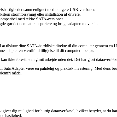
elshastigheder sammenlignet med tidligere USB-versioner.
tern strømforsyning eller installation af drivere.
ompatibel med ældre SATA-versioner.
de gør det nemt at transportere og bruge adapteren overalt.
til at tilslutte dine SATA-harddiske direkte til din computer gennem en
e adapter en værdifuld tilføjelse til dit computertilbehør.
kan ikke forestille mig mit arbejde uden det. Det har gjort dataoverførs
 til Sata Adapter være en pålidelig og praktisk investering. Med dens
blemfri måde.
ver dig mulighed for hurtig dataoverførsel, hvilket betyder, at du kan o
me hastighed.