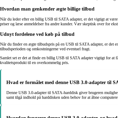
Hvordan man genkender ægte billige tilbud
Når du leder efter en billig USB til SATA adapter, er det vigtigt at v
priser og læse anmeldelser fra andre kunder. Vær skeptisk over for ekstr
Udnyt fordelene ved køb på tilbud
Når du finder en ægte tilbudspris på en USB til SATA adapter, er det e
tilbudsperioden og omkostningerne ved eventuel fragt.
Samlet set er det at finde en billig USB til SATA adapter vigtigt for a
kvalitetsprodukt til en overkommelig pris.
Hvad er formålet med denne USB 3.0-adapter til 
Denne USB 3.0-adapter til SATA-harddisk giver brugeren mulighed f
samt tilgå indhold på harddisken uden behov for at åbne computere
Hvordan fungerer denne USB 3.0-adapter, og hvad 