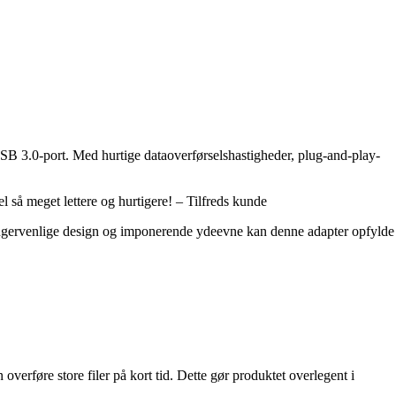
 USB 3.0-port. Med hurtige dataoverførselshastigheder, plug-and-play-
el så meget lettere og hurtigere! – Tilfreds kunde
 brugervenlige design og imponerende ydeevne kan denne adapter opfylde
verføre store filer på kort tid. Dette gør produktet overlegent i