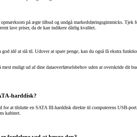
ære opmærksom på ægte tilbud og undgå markedsføringsgimmicks. Tjek for
emt lave priser, da de kan indikere dårlig kvalitet.
n god idé at slå til. Udover at spare penge, kan du også få ekstra funk
t få mest muligt ud af dine dataoverførselsbehov uden at overskride dit
SATA-harddisk?
or at tilslutte en SATA III-harddisk direkte til computerens USB-port
ns kabinet.
er fordelene ved at bruge den?