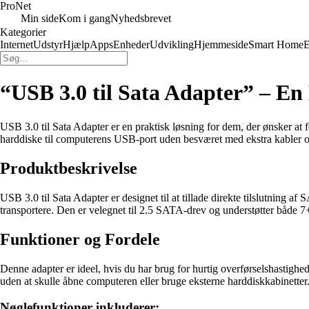
Pro
Net
Min side
Kom i gang
Nyhedsbrevet
Kategorier
Internet
Udstyr
Hjælp
Apps
Enheder
Udvikling
Hjemmeside
Smart Home
E
“USB 3.0 til Sata Adapter” – En
USB 3.0 til Sata Adapter er en praktisk løsning for dem, der ønsker a
harddiske til computerens USB-port uden besværet med ekstra kabler og t
Produktbeskrivelse
USB 3.0 til Sata Adapter er designet til at tillade direkte tilslutnin
transportere. Den er velegnet til 2.5 SATA-drev og understøtter både 
Funktioner og Fordele
Denne adapter er ideel, hvis du har brug for hurtig overførselshastigh
uden at skulle åbne computeren eller bruge eksterne harddiskkabinetter
Nøglefunktioner inkluderer: