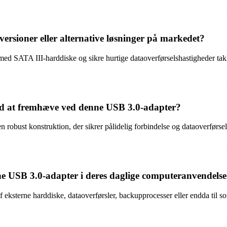
versioner eller alternative løsninger på markedet?
 med SATA III-harddiske og sikre hurtige dataoverførselshastigheder ta
værd at fremhæve ved denne USB 3.0-adapter?
en robust konstruktion, der sikrer pålidelig forbindelse og dataoverførs
e USB 3.0-adapter i deres daglige computeranvendels
af eksterne harddiske, dataoverførsler, backupprocesser eller endda til s