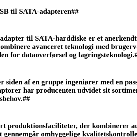
SB til SATA-adapteren##
adapter til SATA-harddiske er et anerkendt
kombinere avanceret teknologi med brugerve
den for dataoverførsel og lagringsteknologi.
er siden af en gruppe ingeniører med en pas
ptorer har producenten udvidet sit sortimen
gsbehov.##
-art produktionsfaciliteter, der kombinerer
ennemgår omhyggelige kvalitetskontroller fo