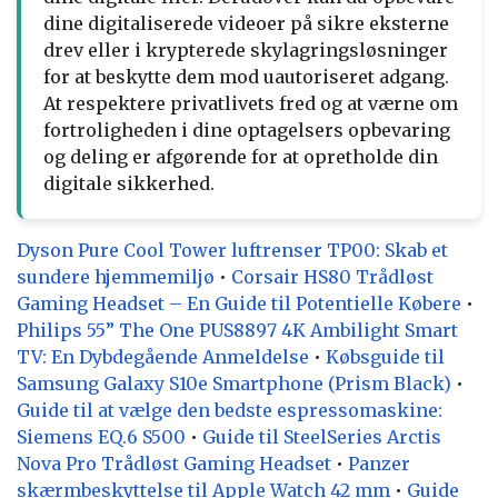
dine digitaliserede videoer på sikre eksterne
drev eller i krypterede skylagringsløsninger
for at beskytte dem mod uautoriseret adgang.
At respektere privatlivets fred og at værne om
fortroligheden i dine optagelsers opbevaring
og deling er afgørende for at opretholde din
digitale sikkerhed.
Dyson Pure Cool Tower luftrenser TP00: Skab et
sundere hjemmemiljø
•
Corsair HS80 Trådløst
Gaming Headset – En Guide til Potentielle Købere
•
Philips 55” The One PUS8897 4K Ambilight Smart
TV: En Dybdegående Anmeldelse
•
Købsguide til
Samsung Galaxy S10e Smartphone (Prism Black)
•
Guide til at vælge den bedste espressomaskine:
Siemens EQ.6 S500
•
Guide til SteelSeries Arctis
Nova Pro Trådløst Gaming Headset
•
Panzer
skærmbeskyttelse til Apple Watch 42 mm
•
Guide