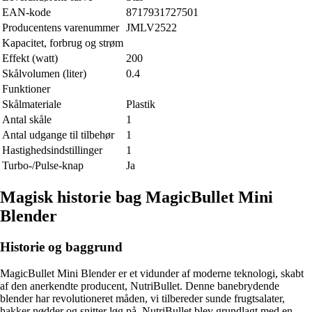
EAN-kode
8717931727501
Producentens varenummer
JMLV2522
Kapacitet, forbrug og strøm
Effekt (watt)
200
Skålvolumen (liter)
0.4
Funktioner
Skålmateriale
Plastik
Antal skåle
1
Antal udgange til tilbehør
1
Hastighedsindstillinger
1
Turbo-/Pulse-knap
Ja
Magisk historie bag MagicBullet Mini
Blender
Historie og baggrund
MagicBullet Mini Blender er et vidunder af moderne teknologi, skabt
af den anerkendte producent, NutriBullet. Denne banebrydende
blender har revolutioneret måden, vi tilbereder sunde frugtsalater,
hakker nødder og snitter løg på. NutriBullet blev grundlagt med en