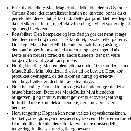
Effektiv blending: Med MagicBullet Mini blenderens Cydonic
Cutting Zone, der centraliserer kraften på knivene, opnår du et
perfekt blenderesultat på kort tid. Dette gør produktet overlegent,
da det sikrer en hurtig og effektiv blending, hvilket sparer dig tid
og energi i køkkenet.
Portabilitet: Den kompakte og lette design gør det nemt at tage
blenderen med dig overalt – på kontoret, i skolen eller på ferie.
Dette gør MagicBullet Mini blenderen praktisk og alsidig, da
den kan bruges hvor som helst uden at optage meget plads.
Dette er en fordel i forhold til andre blenders, der kan være
tunge og besværlige at transportere.
Hurtig blending: Med en blendetid på under 10 sekunder sparer
MagicBullet Mini blenderen dig for tid og besvær. Dette gør
produktet overlegent, da det sikrer en hurtig og effektiv
blending, hvilket er ideelt til travle hverdage.
Nem betjening: Den enkle pres og twist funktion gør det let at
bruge blenderen. Dette gør MagicBullet Mini blenderen
brugervenlig og intuitiv, hvilket gør det til et overlegent valg i
forhold til mere komplekse blendere, der kan være svære at
betjene.
Nem rengøring: Koppen kan nemt vaskes i opvaskemaskinen,
hvilket gør rengøringen ubesværet og bekvem. Dette er en fordel
i forhold til andre blendere, der kræver mere omstændelig
rengøring, hvilket sparer dig tid og besvær.