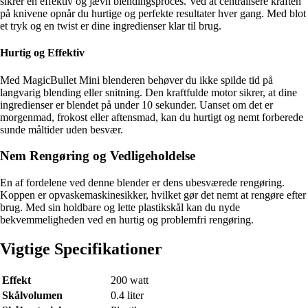
sikrer en effektiv og jævn blendingsproces. Ved at centralisere kraften
på knivene opnår du hurtige og perfekte resultater hver gang. Med blot
et tryk og en twist er dine ingredienser klar til brug.
Hurtig og Effektiv
Med MagicBullet Mini blenderen behøver du ikke spilde tid på
langvarig blending eller snitning. Den kraftfulde motor sikrer, at dine
ingredienser er blendet på under 10 sekunder. Uanset om det er
morgenmad, frokost eller aftensmad, kan du hurtigt og nemt forberede
sunde måltider uden besvær.
Nem Rengøring og Vedligeholdelse
En af fordelene ved denne blender er dens ubesværede rengøring.
Koppen er opvaskemaskinesikker, hvilket gør det nemt at rengøre efter
brug. Med sin holdbare og lette plastikskål kan du nyde
bekvemmeligheden ved en hurtig og problemfri rengøring.
Vigtige Specifikationer
Effekt
200 watt
Skålvolumen
0.4 liter