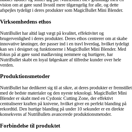
vision om at gøre sund livsstil mere tilgængelig for alle, og dette
afspejles tydeligt i deres produkter som MagicBullet Mini Blender.
Virksomhedens ethos
NutriBullet har altid lagt vægt på kvalitet, effektivitet og
brugervenlighed i deres produkter. Deres ethos centrerer om at skabe
innovative løsninger, der passer ind i en travl hverdag, hvilket tydeligt
kan ses i designet og funktionerne i MagicBullet Mini Blender. Med
fokus på at gøre sund madlavning nemmere og hurtigere, har
NutriBullet skabt en loyal følgeskare af tilfredse kunder over hele
verden.
Produktionsmetoder
NutriBullet har dedikeret sig til at sikre, at deres produkter er fremstillet
med de bedste materialer og den nyeste teknologi. MagicBullet Mini
Blender er skabt med en Cydonic Cutting Zone, der effektivt
centraliserer kraften på knivene, hvilket giver en perfekt blanding på
rekordtid. Den hurtige blanding på under 10 sekunder er en direkte
konsekvens af NutriBullets avancerede produktionsmetoder.
Forbindelse til produktet