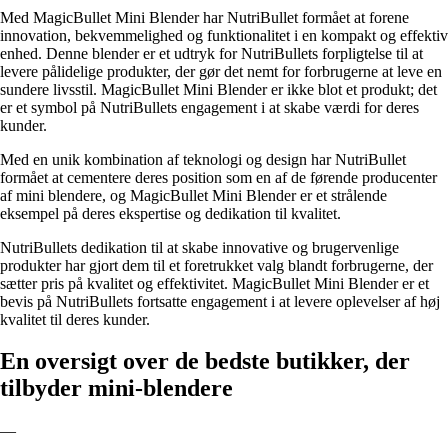
Med MagicBullet Mini Blender har NutriBullet formået at forene
innovation, bekvemmelighed og funktionalitet i en kompakt og effektiv
enhed. Denne blender er et udtryk for NutriBullets forpligtelse til at
levere pålidelige produkter, der gør det nemt for forbrugerne at leve en
sundere livsstil. MagicBullet Mini Blender er ikke blot et produkt; det
er et symbol på NutriBullets engagement i at skabe værdi for deres
kunder.
Med en unik kombination af teknologi og design har NutriBullet
formået at cementere deres position som en af de førende producenter
af mini blendere, og MagicBullet Mini Blender er et strålende
eksempel på deres ekspertise og dedikation til kvalitet.
NutriBullets dedikation til at skabe innovative og brugervenlige
produkter har gjort dem til et foretrukket valg blandt forbrugerne, der
sætter pris på kvalitet og effektivitet. MagicBullet Mini Blender er et
bevis på NutriBullets fortsatte engagement i at levere oplevelser af høj
kvalitet til deres kunder.
En oversigt over de bedste butikker, der
tilbyder mini-blendere
—