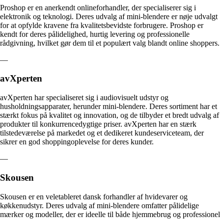
Proshop er en anerkendt onlineforhandler, der specialiserer sig i
elektronik og teknologi. Deres udvalg af mini-blendere er nøje udvalgt
for at opfylde kravene fra kvalitetsbevidste forbrugere. Proshop er
kendt for deres pålidelighed, hurtig levering og professionelle
rådgivning, hvilket gør dem til et populært valg blandt online shoppers.
—
avXperten
avXperten har specialiseret sig i audiovisuelt udstyr og
husholdningsapparater, herunder mini-blendere. Deres sortiment har et
stærkt fokus på kvalitet og innovation, og de tilbyder et bredt udvalg af
produkter til konkurrencedygtige priser. avXperten har en stærk
tilstedeværelse på markedet og et dedikeret kundeserviceteam, der
sikrer en god shoppingoplevelse for deres kunder.
—
Skousen
Skousen er en veletableret dansk forhandler af hvidevarer og
køkkenudstyr. Deres udvalg af mini-blendere omfatter pålidelige
mærker og modeller, der er ideelle til både hjemmebrug og professionel