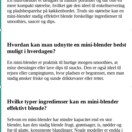
En mini-blender er designet til mindre portioner og har ofte en
mere kompakt størrelse, hvilket gør den ideel til enkeltservering
og pladsbesparelse på køkkenbordet. Trods sin størrelse kan en
mini-blender stadig effektivt blende forskellige ingredienser til
smoothies, saucer og dips.
Hvordan kan man udnytte en mini-blender bedst
muligt i hverdagen?
En mini-blender er praktisk til hurtige morgen-smoothies, at
mixe dressinger eller lave dips til snacks. Den er også ideel til
rejsen eller campingturen, hvor pladsen er begrænset, men man
stadig ønsker friske og sunde drikkevarer eller retter.
Hvilke typer ingredienser kan en mini-blender
effektivt blende?
Selvom en mini-blender har mindre kapacitet end en stor
blender, kan den stadig blende frugt, grøntsager, is, nødder og
frø til glatte, konsistente blandinger. Nogle modeller er endda i