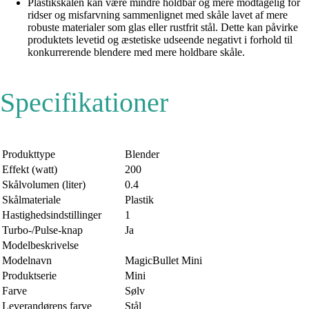
Plastikskålen kan være mindre holdbar og mere modtagelig for
ridser og misfarvning sammenlignet med skåle lavet af mere
robuste materialer som glas eller rustfrit stål. Dette kan påvirke
produktets levetid og æstetiske udseende negativt i forhold til
konkurrerende blendere med mere holdbare skåle.
Specifikationer
Produkttype
Blender
Effekt (watt)
200
Skålvolumen (liter)
0.4
Skålmateriale
Plastik
Hastighedsindstillinger
1
Turbo-/Pulse-knap
Ja
Modelbeskrivelse
Modelnavn
MagicBullet Mini
Produktserie
Mini
Farve
Sølv
Leverandørens farve
Stål