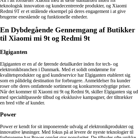
Alt i alt fortsætter Xiaomi med at sætte standarden inden for
teknologisk innovation og kundecentrerede produkter, og Xiaomi
Redmi 9T er et strålende eksempel på deres engagement i at give
brugerne enestående og funktionelle enheder.
En Dybdegående Gennemgang af Butikker
til Xiaomi mi 9t og Redmi 9t
Elgiganten
Elgiganten er en af de førende detailkæder inden for tech- og
elektronikbranchen i Danmark. Med et solidt omdømme for
kvalitetsprodukter og god kundeservice har Elgiganten etableret sig
som en pålidelig destination for forbrugere. Anmeldelser fra kunder
roser ofte deres omfattende sortiment og konkurrencedygtige priser.
Når det kommer til Xiaomi mi 9t og Redmi 9t, skiller Elgiganten sig ud
med specialtilpassede tilbud og eksklusive kampagner, der tiltrækker
en bred vifte af kunder.
Power
Power er kendt for sit imponerende udvalg af elektronikprodukter og
innovative løsninger. Med fokus på at levere de nyeste teknologier til
forbrugerne har Power opnået stor popularitet. De tilbyder ofte unikke