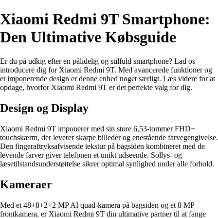
Xiaomi Redmi 9T Smartphone:
Den Ultimative Købsguide
Er du på udkig efter en pålidelig og stilfuld smartphone? Lad os
introducere dig for Xiaomi Redmi 9T. Med avancerede funktioner og
et imponerende design er denne enhed noget særligt. Læs videre for at
opdage, hvorfor Xiaomi Redmi 9T er det perfekte valg for dig.
Design og Display
Xiaomi Redmi 9T imponerer med sin store 6,53-tommer FHD+
touchskærm, der leverer skarpe billeder og enestående farvegengivelse.
Den fingeraftryksafvisende tekstur på bagsiden kombineret med de
levende farver giver telefonen et unikt udseende. Sollys- og
læsetilstandsunderstøttelse sikrer optimal synlighed under alle forhold.
Kameraer
Med et 48+8+2+2 MP AI quad-kamera på bagsiden og et 8 MP
frontkamera, er Xiaomi Redmi 9T din ultimative partner til at fange