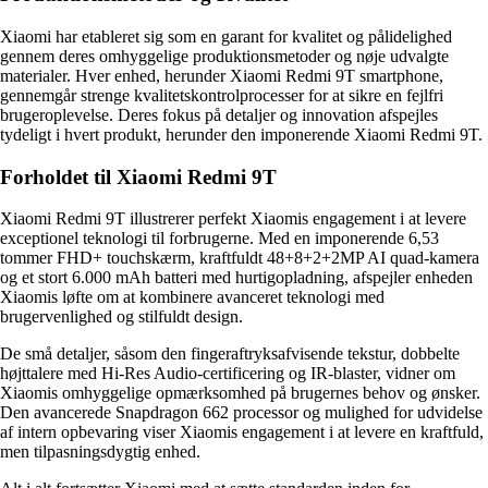
Xiaomi har etableret sig som en garant for kvalitet og pålidelighed
gennem deres omhyggelige produktionsmetoder og nøje udvalgte
materialer. Hver enhed, herunder Xiaomi Redmi 9T smartphone,
gennemgår strenge kvalitetskontrolprocesser for at sikre en fejlfri
brugeroplevelse. Deres fokus på detaljer og innovation afspejles
tydeligt i hvert produkt, herunder den imponerende Xiaomi Redmi 9T.
Forholdet til Xiaomi Redmi 9T
Xiaomi Redmi 9T illustrerer perfekt Xiaomis engagement i at levere
exceptionel teknologi til forbrugerne. Med en imponerende 6,53
tommer FHD+ touchskærm, kraftfuldt 48+8+2+2MP AI quad-kamera
og et stort 6.000 mAh batteri med hurtigopladning, afspejler enheden
Xiaomis løfte om at kombinere avanceret teknologi med
brugervenlighed og stilfuldt design.
De små detaljer, såsom den fingeraftryksafvisende tekstur, dobbelte
højttalere med Hi-Res Audio-certificering og IR-blaster, vidner om
Xiaomis omhyggelige opmærksomhed på brugernes behov og ønsker.
Den avancerede Snapdragon 662 processor og mulighed for udvidelse
af intern opbevaring viser Xiaomis engagement i at levere en kraftfuld,
men tilpasningsdygtig enhed.