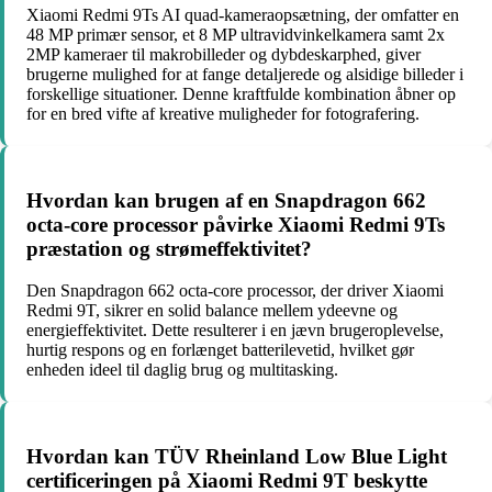
Xiaomi Redmi 9Ts AI quad-kameraopsætning, der omfatter en
48 MP primær sensor, et 8 MP ultravidvinkelkamera samt 2x
2MP kameraer til makrobilleder og dybdeskarphed, giver
brugerne mulighed for at fange detaljerede og alsidige billeder i
forskellige situationer. Denne kraftfulde kombination åbner op
for en bred vifte af kreative muligheder for fotografering.
Hvordan kan brugen af en Snapdragon 662
octa-core processor påvirke Xiaomi Redmi 9Ts
præstation og strømeffektivitet?
Den Snapdragon 662 octa-core processor, der driver Xiaomi
Redmi 9T, sikrer en solid balance mellem ydeevne og
energieffektivitet. Dette resulterer i en jævn brugeroplevelse,
hurtig respons og en forlænget batterilevetid, hvilket gør
enheden ideel til daglig brug og multitasking.
Hvordan kan TÜV Rheinland Low Blue Light
certificeringen på Xiaomi Redmi 9T beskytte