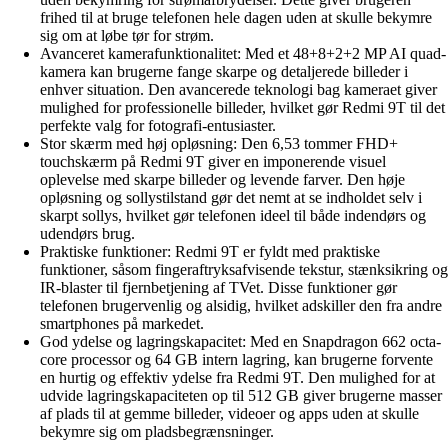
frihed til at bruge telefonen hele dagen uden at skulle bekymre
sig om at løbe tør for strøm.
Avanceret kamerafunktionalitet: Med et 48+8+2+2 MP AI quad-
kamera kan brugerne fange skarpe og detaljerede billeder i
enhver situation. Den avancerede teknologi bag kameraet giver
mulighed for professionelle billeder, hvilket gør Redmi 9T til det
perfekte valg for fotografi-entusiaster.
Stor skærm med høj opløsning: Den 6,53 tommer FHD+
touchskærm på Redmi 9T giver en imponerende visuel
oplevelse med skarpe billeder og levende farver. Den høje
opløsning og sollystilstand gør det nemt at se indholdet selv i
skarpt sollys, hvilket gør telefonen ideel til både indendørs og
udendørs brug.
Praktiske funktioner: Redmi 9T er fyldt med praktiske
funktioner, såsom fingeraftryksafvisende tekstur, stænksikring og
IR-blaster til fjernbetjening af TVet. Disse funktioner gør
telefonen brugervenlig og alsidig, hvilket adskiller den fra andre
smartphones på markedet.
God ydelse og lagringskapacitet: Med en Snapdragon 662 octa-
core processor og 64 GB intern lagring, kan brugerne forvente
en hurtig og effektiv ydelse fra Redmi 9T. Den mulighed for at
udvide lagringskapaciteten op til 512 GB giver brugerne masser
af plads til at gemme billeder, videoer og apps uden at skulle
bekymre sig om pladsbegrænsninger.