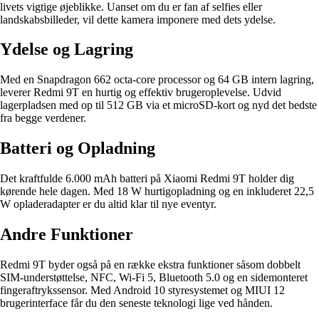
livets vigtige øjeblikke. Uanset om du er fan af selfies eller
landskabsbilleder, vil dette kamera imponere med dets ydelse.
Ydelse og Lagring
Med en Snapdragon 662 octa-core processor og 64 GB intern lagring,
leverer Redmi 9T en hurtig og effektiv brugeroplevelse. Udvid
lagerpladsen med op til 512 GB via et microSD-kort og nyd det bedste
fra begge verdener.
Batteri og Opladning
Det kraftfulde 6.000 mAh batteri på Xiaomi Redmi 9T holder dig
kørende hele dagen. Med 18 W hurtigopladning og en inkluderet 22,5
W opladeradapter er du altid klar til nye eventyr.
Andre Funktioner
Redmi 9T byder også på en række ekstra funktioner såsom dobbelt
SIM-understøttelse, NFC, Wi-Fi 5, Bluetooth 5.0 og en sidemonteret
fingeraftrykssensor. Med Android 10 styresystemet og MIUI 12
brugerinterface får du den seneste teknologi lige ved hånden.