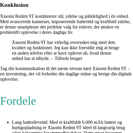
Konklusion
Xiaomi Redmi 9T kombinerer stil, ydelse og pålidelighed i én enhed.
Med avancerede kameraer, imponerende batteritid og kraftfuld ydelse,
er denne smartphone det perfekte valg for enhver, der ønsker en
problemfri oplevelse i deres daglige liv.
Xiaomi Redmi 9T har virkelig overrasket mig med dets
kvalitet og funktioner. Jeg kan ikke forestille mig at bruge
en anden telefon efter at have oplevet alt, hvad denne
enhed har at tilbyde. – Tilfreds bruger
Tag din kommunikation til det næste niveau med Xiaomi Redmi 9T –
en investering, der vil forbedre din daglige rutine og berige din digitale
oplevelse.
Fordele
Lang batterilevetid: Med et kraftfuldt 6.000 mAh batteri og
hurtigopladning er Xiaomi Redmi 9T ideel til langvarig brug
uden bekymring for strømafbrydelser. Dette giver brugeren