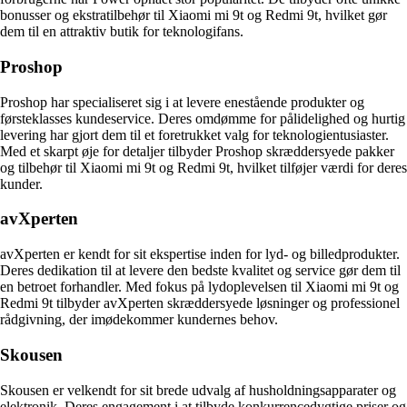
bonusser og ekstratilbehør til Xiaomi mi 9t og Redmi 9t, hvilket gør
dem til en attraktiv butik for teknologifans.
Proshop
Proshop har specialiseret sig i at levere enestående produkter og
førsteklasses kundeservice. Deres omdømme for pålidelighed og hurtig
levering har gjort dem til et foretrukket valg for teknologientusiaster.
Med et skarpt øje for detaljer tilbyder Proshop skræddersyede pakker
og tilbehør til Xiaomi mi 9t og Redmi 9t, hvilket tilføjer værdi for deres
kunder.
avXperten
avXperten er kendt for sit ekspertise inden for lyd- og billedprodukter.
Deres dedikation til at levere den bedste kvalitet og service gør dem til
en betroet forhandler. Med fokus på lydoplevelsen til Xiaomi mi 9t og
Redmi 9t tilbyder avXperten skræddersyede løsninger og professionel
rådgivning, der imødekommer kundernes behov.
Skousen
Skousen er velkendt for sit brede udvalg af husholdningsapparater og
elektronik. Deres engagement i at tilbyde konkurrencedygtige priser og