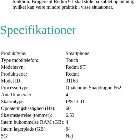
funktion. Brugere af Redmi 9T skal stole på kablet opladning,
hvilket kan være mindre praktisk i visse situationer.
Specifikationer
Produkttype:
Smartphone
Type mobiltelefon:
Touch
Modelnavn:
Redmi 9T
Produktserie:
Redmi
Model ID:
31168
Processortype:
Qualcomm Snapdragon 662
Antal kameraer:
4
Skærmtype:
IPS LCD
Opdateringshastighed (Hz):
60
Skærmstørrelse (tommer):
6.53
Intern hukommelse RAM (GB):
4
Intern lagerplads (GB):
64
5G:
Nej