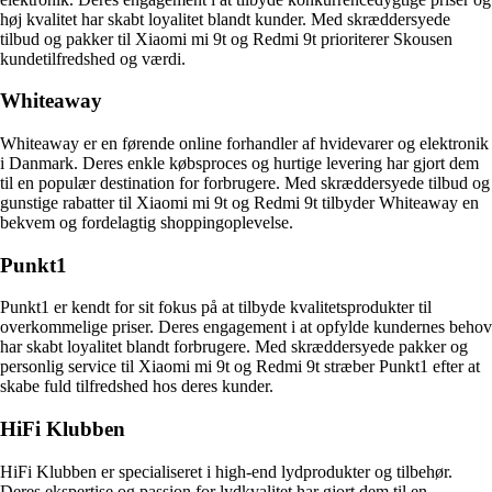
høj kvalitet har skabt loyalitet blandt kunder. Med skræddersyede
tilbud og pakker til Xiaomi mi 9t og Redmi 9t prioriterer Skousen
kundetilfredshed og værdi.
Whiteaway
Whiteaway er en førende online forhandler af hvidevarer og elektronik
i Danmark. Deres enkle købsproces og hurtige levering har gjort dem
til en populær destination for forbrugere. Med skræddersyede tilbud og
gunstige rabatter til Xiaomi mi 9t og Redmi 9t tilbyder Whiteaway en
bekvem og fordelagtig shoppingoplevelse.
Punkt1
Punkt1 er kendt for sit fokus på at tilbyde kvalitetsprodukter til
overkommelige priser. Deres engagement i at opfylde kundernes behov
har skabt loyalitet blandt forbrugere. Med skræddersyede pakker og
personlig service til Xiaomi mi 9t og Redmi 9t stræber Punkt1 efter at
skabe fuld tilfredshed hos deres kunder.
HiFi Klubben
HiFi Klubben er specialiseret i high-end lydprodukter og tilbehør.
Deres ekspertise og passion for lydkvalitet har gjort dem til en