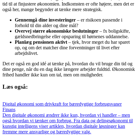
tid til at finjustere økonomien. Indkomsten er ofte højere, men det er
også her, mange begynder at tænke mere strategisk.
Gennemgå dine investeringer
– er risikoen passende i
forhold til din alder og dine mål?
Overvej større økonomiske beslutninger
– fx boligskifte,
gældsnedbringelse eller opsparing til børnenes uddannelse.
Planlæg pensionen aktivt
– tjek, hvor meget du har sparet
op, og om det matcher dine forventninger til livet efter
arbejdslivet.
Det er også en god idé at tænke på, hvordan du vil bruge din tid og
dine penge, når du en dag ikke længere arbejder fuldtid. Økonomisk
frihed handler ikke kun om tal, men om muligheder.
Læs også:
Digital økonomi som drivkraft for bæredygtige forbrugsvaner
Finans
Den digitale økonomi ændrer ikke kun, hvordan vi handler – men
også hvordan vi tænker om forbrug. Fra data og delingsøkonomi til
kunstig intelligens viser artiklen, hvordan digitale løsninger kan
fremme mere ansvarlige og bæredygtige valg.