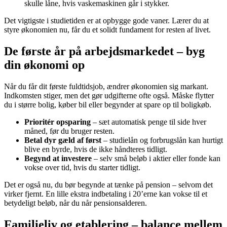
skulle låne, hvis vaskemaskinen går i stykker.
Det vigtigste i studietiden er at opbygge gode vaner. Lærer du at
styre økonomien nu, får du et solidt fundament for resten af livet.
De første år på arbejdsmarkedet – byg
din økonomi op
Når du får dit første fuldtidsjob, ændrer økonomien sig markant.
Indkomsten stiger, men det gør udgifterne ofte også. Måske flytter
du i større bolig, køber bil eller begynder at spare op til boligkøb.
Prioritér opsparing
– sæt automatisk penge til side hver
måned, før du bruger resten.
Betal dyr gæld af først
– studielån og forbrugslån kan hurtigt
blive en byrde, hvis de ikke håndteres tidligt.
Begynd at investere
– selv små beløb i aktier eller fonde kan
vokse over tid, hvis du starter tidligt.
Det er også nu, du bør begynde at tænke på pension – selvom det
virker fjernt. En lille ekstra indbetaling i 20’erne kan vokse til et
betydeligt beløb, når du når pensionsalderen.
Familieliv og etablering – balance mellem