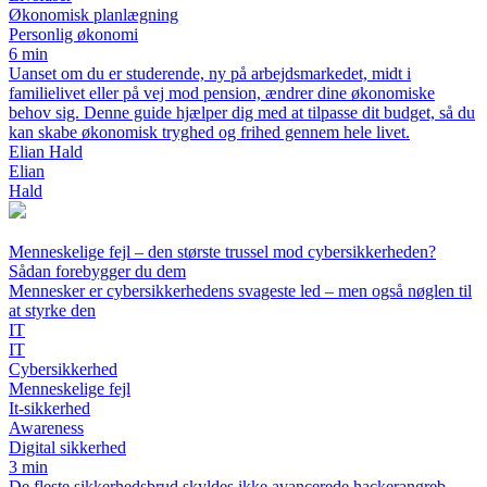
Økonomisk planlægning
Personlig økonomi
6 min
Uanset om du er studerende, ny på arbejdsmarkedet, midt i
familielivet eller på vej mod pension, ændrer dine økonomiske
behov sig. Denne guide hjælper dig med at tilpasse dit budget, så du
kan skabe økonomisk tryghed og frihed gennem hele livet.
Elian Hald
Elian
Hald
Menneskelige fejl – den største trussel mod cybersikkerheden?
Sådan forebygger du dem
Mennesker er cybersikkerhedens svageste led – men også nøglen til
at styrke den
IT
IT
Cybersikkerhed
Menneskelige fejl
It-sikkerhed
Awareness
Digital sikkerhed
3 min
De fleste sikkerhedsbrud skyldes ikke avancerede hackerangreb,