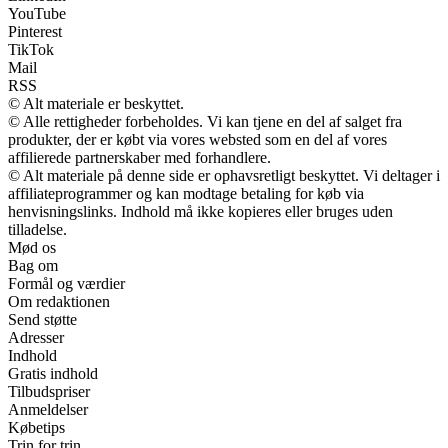
YouTube
Pinterest
TikTok
Mail
RSS
© Alt materiale er beskyttet.
© Alle rettigheder forbeholdes. Vi kan tjene en del af salget fra
produkter, der er købt via vores websted som en del af vores
affilierede partnerskaber med forhandlere.
© Alt materiale på denne side er ophavsretligt beskyttet. Vi deltager i
affiliateprogrammer og kan modtage betaling for køb via
henvisningslinks. Indhold må ikke kopieres eller bruges uden
tilladelse.
Mød os
Bag om
Formål og værdier
Om redaktionen
Send støtte
Adresser
Indhold
Gratis indhold
Tilbudspriser
Anmeldelser
Købetips
Trin for trin