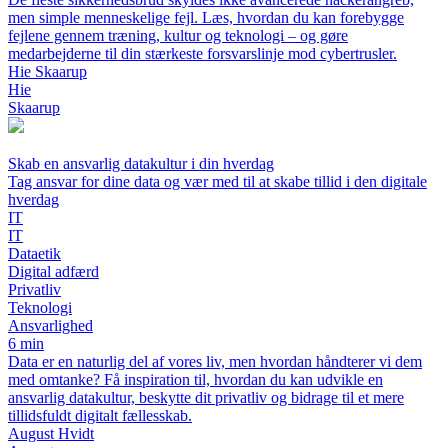
men simple menneskelige fejl. Læs, hvordan du kan forebygge
fejlene gennem træning, kultur og teknologi – og gøre
medarbejderne til din stærkeste forsvarslinje mod cybertrusler.
Hie Skaarup
Hie
Skaarup
Skab en ansvarlig datakultur i din hverdag
Tag ansvar for dine data og vær med til at skabe tillid i den digitale
hverdag
IT
IT
Dataetik
Digital adfærd
Privatliv
Teknologi
Ansvarlighed
6 min
Data er en naturlig del af vores liv, men hvordan håndterer vi dem
med omtanke? Få inspiration til, hvordan du kan udvikle en
ansvarlig datakultur, beskytte dit privatliv og bidrage til et mere
tillidsfuldt digitalt fællesskab.
August Hvidt