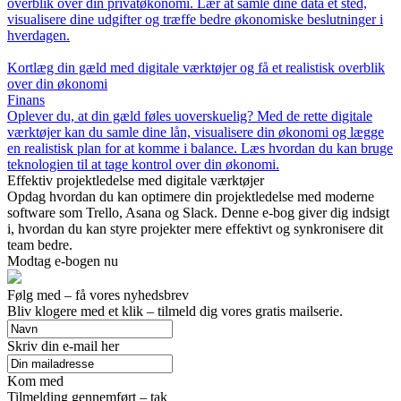
overblik over din privatøkonomi. Lær at samle dine data ét sted,
visualisere dine udgifter og træffe bedre økonomiske beslutninger i
hverdagen.
Kortlæg din gæld med digitale værktøjer og få et realistisk overblik
over din økonomi
Finans
Oplever du, at din gæld føles uoverskuelig? Med de rette digitale
værktøjer kan du samle dine lån, visualisere din økonomi og lægge
en realistisk plan for at komme i balance. Læs hvordan du kan bruge
teknologien til at tage kontrol over din økonomi.
Effektiv projektledelse med digitale værktøjer
Opdag hvordan du kan optimere din projektledelse med moderne
software som Trello, Asana og Slack. Denne e-bog giver dig indsigt
i, hvordan du kan styre projekter mere effektivt og synkronisere dit
team bedre.
Modtag e-bogen nu
Følg med – få vores nyhedsbrev
Bliv klogere med et klik – tilmeld dig vores gratis mailserie.
Skriv din e-mail her
Kom med
Tilmelding gennemført – tak