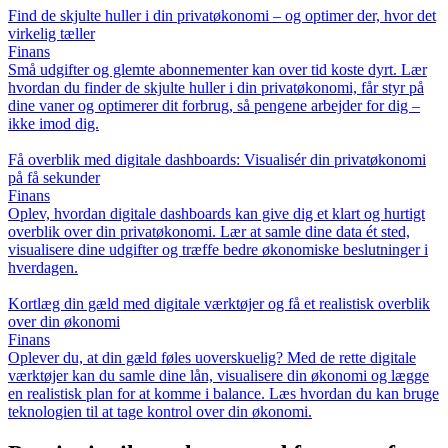
Find de skjulte huller i din privatøkonomi – og optimer der, hvor det
virkelig tæller
Finans
Små udgifter og glemte abonnementer kan over tid koste dyrt. Lær
hvordan du finder de skjulte huller i din privatøkonomi, får styr på
dine vaner og optimerer dit forbrug, så pengene arbejder for dig –
ikke imod dig.
Få overblik med digitale dashboards: Visualisér din privatøkonomi
på få sekunder
Finans
Oplev, hvordan digitale dashboards kan give dig et klart og hurtigt
overblik over din privatøkonomi. Lær at samle dine data ét sted,
visualisere dine udgifter og træffe bedre økonomiske beslutninger i
hverdagen.
Kortlæg din gæld med digitale værktøjer og få et realistisk overblik
over din økonomi
Finans
Oplever du, at din gæld føles uoverskuelig? Med de rette digitale
værktøjer kan du samle dine lån, visualisere din økonomi og lægge
en realistisk plan for at komme i balance. Læs hvordan du kan bruge
teknologien til at tage kontrol over din økonomi.