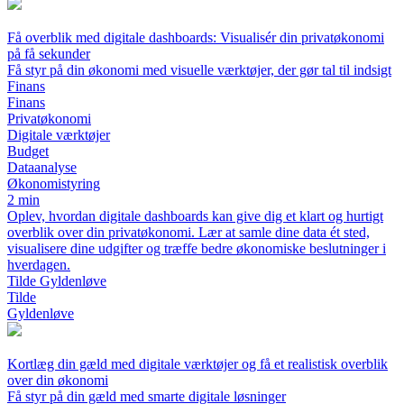
Få overblik med digitale dashboards: Visualisér din privatøkonomi
på få sekunder
Få styr på din økonomi med visuelle værktøjer, der gør tal til indsigt
Finans
Finans
Privatøkonomi
Digitale værktøjer
Budget
Dataanalyse
Økonomistyring
2 min
Oplev, hvordan digitale dashboards kan give dig et klart og hurtigt
overblik over din privatøkonomi. Lær at samle dine data ét sted,
visualisere dine udgifter og træffe bedre økonomiske beslutninger i
hverdagen.
Tilde Gyldenløve
Tilde
Gyldenløve
Kortlæg din gæld med digitale værktøjer og få et realistisk overblik
over din økonomi
Få styr på din gæld med smarte digitale løsninger