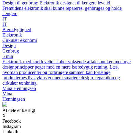
Design til genbrug: Elektronik designet til længere levetid
Fremtidens elektronik skal kunne repareres, genbruges og holde
længere
IT
IT
Bæredygtighed
Elektronik
Cirkulær økonomi
Design
Genbrug
5 min
Elektronik med kort levetid skaber voksende affaldsbunker, men nye
designprincipper peger mod en mere bæredygtig retning. Læs,
hvordan producenter og forbrugere sammen kan forlænge
produkternes livscyklus gennem smartere design, reparation og
cirkulær tænkning.
Mina Henningsen
Mina
Henningsen
At dele er kærligt
X
Facebook
Instagram
LinkedIn