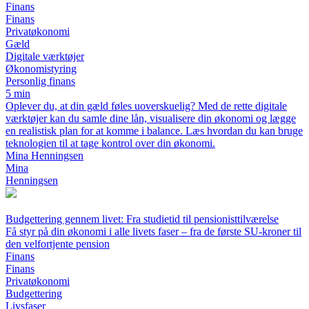
Finans
Finans
Privatøkonomi
Gæld
Digitale værktøjer
Økonomistyring
Personlig finans
5 min
Oplever du, at din gæld føles uoverskuelig? Med de rette digitale
værktøjer kan du samle dine lån, visualisere din økonomi og lægge
en realistisk plan for at komme i balance. Læs hvordan du kan bruge
teknologien til at tage kontrol over din økonomi.
Mina Henningsen
Mina
Henningsen
Budgettering gennem livet: Fra studietid til pensionisttilværelse
Få styr på din økonomi i alle livets faser – fra de første SU-kroner til
den velfortjente pension
Finans
Finans
Privatøkonomi
Budgettering
Livsfaser