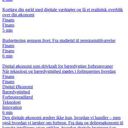
Kortlæg din gæld med digitale værktøjer og få et realistisk overblik
over din økonomi
Finans
Finans
5 min
Budgettering gennem livet: Fra studietid til pensionisttilværelse
Finans
Finans
6 min
Digital økonomi som drivkraft for bæredygtige forbrugsvaner
Når teknologi og bæredygtighed mødes i forbrugernes hverdag
Finans
Finans
Digital Økonomi
Bæredygtighed
Forbrugeradfærd
Teknologi
Innovation
6 min
Den digitale økonomi ændrer ikke kun, hvordan vi handler – men
også hvordan vi tænker om forbrug. Fra data og delingsøkonomi til
kunstig intelligens viser artiklen, hvordan digitale løsninger kan