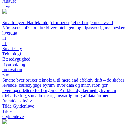
August
Hvidt
Smarte byer: Når teknologi former sig efter borgernes livsstil
Når byens infrastruktur bliver intelligent og tilpasser sig menneskers
hverdag
IT
IT
Smart City
Teknologi
Bæredygtighed
Byudvikling
Innovation
6 min
Smarte byer bruger teknologi til mere end effektiv drift – de skaber
levende, bæredygtige byrum, hvor data og innovation gør
hverdagen lettere for borgerne. Artiklen dykker ned i, hvordan
digitalisering, samarbejde og ansvarlig brug af data former
fremtidens byliv.
Tilde Gyldenløve
Tilde
Gyldenløve