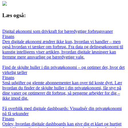
Læs også:
Digital økonomi som drivkraft for bæredygtige forbrugsvaner
Finans
Den digitale økonomi ændrer ikke kun, hvordan vi handler – men
også hvordan vi tænker om forbrug. Fra data og delingsøkonomi til
kunstig intelligens viser artiklen, hvordan digitale løsninger kan
fremme mere ansvarlige og bæredygtige valg.
Find de skjulte huller i din privatøkonomi – og optimer der, hvor det
virkelig tæller
Finans
Små udgifter og glemte abonnementer kan over tid koste dyrt. Lær
hvordan du finder de skjulte huller i din privatøkonomi, får styr på
dine vaner og optimerer dit forbrug, så pengene arbejder for dig –
ikke imod dig.
Få overblik med digitale dashboards: Visualisér din privatøkonomi
på få sekunder
Finans
Oplev, hvordan digitale dashboards kan give dig et klart og hurtigt