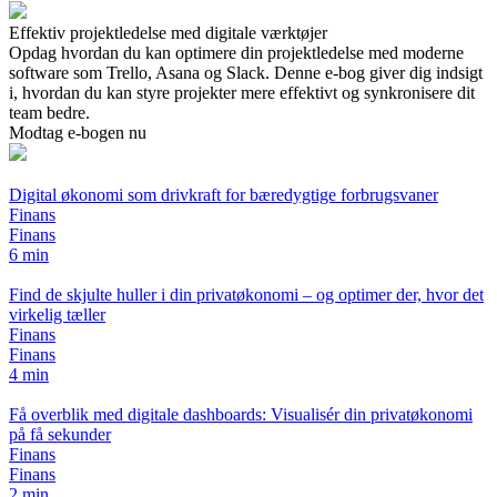
Effektiv projektledelse med digitale værktøjer
Opdag hvordan du kan optimere din projektledelse med moderne
software som Trello, Asana og Slack. Denne e-bog giver dig indsigt
i, hvordan du kan styre projekter mere effektivt og synkronisere dit
team bedre.
Modtag e-bogen nu
Digital økonomi som drivkraft for bæredygtige forbrugsvaner
Finans
Finans
6 min
Find de skjulte huller i din privatøkonomi – og optimer der, hvor det
virkelig tæller
Finans
Finans
4 min
Få overblik med digitale dashboards: Visualisér din privatøkonomi
på få sekunder
Finans
Finans
2 min