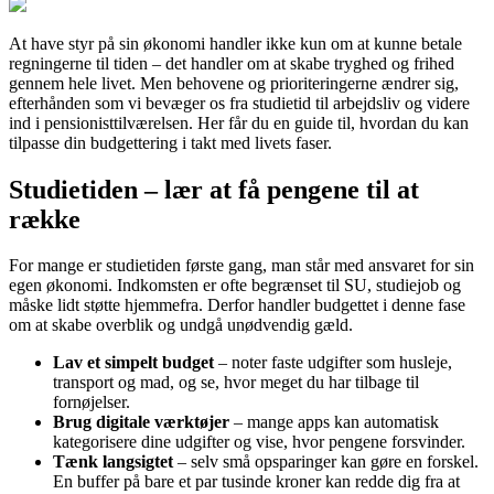
At have styr på sin økonomi handler ikke kun om at kunne betale
regningerne til tiden – det handler om at skabe tryghed og frihed
gennem hele livet. Men behovene og prioriteringerne ændrer sig,
efterhånden som vi bevæger os fra studietid til arbejdsliv og videre
ind i pensionisttilværelsen. Her får du en guide til, hvordan du kan
tilpasse din budgettering i takt med livets faser.
Studietiden – lær at få pengene til at
række
For mange er studietiden første gang, man står med ansvaret for sin
egen økonomi. Indkomsten er ofte begrænset til SU, studiejob og
måske lidt støtte hjemmefra. Derfor handler budgettet i denne fase
om at skabe overblik og undgå unødvendig gæld.
Lav et simpelt budget
– noter faste udgifter som husleje,
transport og mad, og se, hvor meget du har tilbage til
fornøjelser.
Brug digitale værktøjer
– mange apps kan automatisk
kategorisere dine udgifter og vise, hvor pengene forsvinder.
Tænk langsigtet
– selv små opsparinger kan gøre en forskel.
En buffer på bare et par tusinde kroner kan redde dig fra at