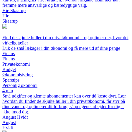
fremme mere ansvarlige og bæredygtige valg.
Hie Skaarup
Hie
Skaarup
Find de skjulte huller i din privatøkonomi – og optimer der, hvor det
virkelig tæller
Luk de små lækager i din økonomi og få mere ud af dine penge
Finans
Finans
Privatøkonomi
Budget
Økonomistyring
Sparetips
Personlig økonomi
4 min
Små udgifter og glemte abonnementer kan over tid koste dyrt. Lær
hvordan du finder de skjulte huller i din privatøkonomi, får styr på
dine vaner og optimerer dit forbrug, så pengene arbejder for dig –
ikke imod dig.
August Hvidt
August
Hvidt