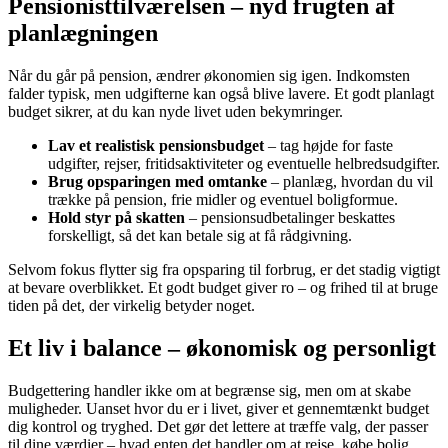
Pensionisttilværelsen – nyd frugten af
planlægningen
Når du går på pension, ændrer økonomien sig igen. Indkomsten
falder typisk, men udgifterne kan også blive lavere. Et godt planlagt
budget sikrer, at du kan nyde livet uden bekymringer.
Lav et realistisk pensionsbudget
– tag højde for faste
udgifter, rejser, fritidsaktiviteter og eventuelle helbredsudgifter.
Brug opsparingen med omtanke
– planlæg, hvordan du vil
trække på pension, frie midler og eventuel boligformue.
Hold styr på skatten
– pensionsudbetalinger beskattes
forskelligt, så det kan betale sig at få rådgivning.
Selvom fokus flytter sig fra opsparing til forbrug, er det stadig vigtigt
at bevare overblikket. Et godt budget giver ro – og frihed til at bruge
tiden på det, der virkelig betyder noget.
Et liv i balance – økonomisk og personligt
Budgettering handler ikke om at begrænse sig, men om at skabe
muligheder. Uanset hvor du er i livet, giver et gennemtænkt budget
dig kontrol og tryghed. Det gør det lettere at træffe valg, der passer
til dine værdier – hvad enten det handler om at rejse, købe bolig,