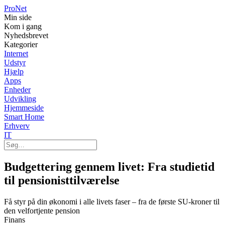
Pro
Net
Min side
Kom i gang
Nyhedsbrevet
Kategorier
Internet
Udstyr
Hjælp
Apps
Enheder
Udvikling
Hjemmeside
Smart Home
Erhverv
IT
Budgettering gennem livet: Fra studietid
til pensionisttilværelse
Få styr på din økonomi i alle livets faser – fra de første SU-kroner til
den velfortjente pension
Finans