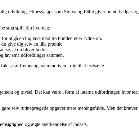
nlig udvikling. Fitness-apps som Strava og Fitbit giver point, badges 
be små spil i din hverdag:
 for at gå en tur, lave mad fra bunden eller rydde op.
 du give dig selv en lille præmie.
an se, at du bliver bedre.
 og lav små udfordringer sammen.
 følelse af fremgang, som motiverer dig til at fortsætte.
ment og trivsel. Det kan være i form af interne udfordringer, hvor team
 og gøre selv rutineprægede opgaver mere meningsfulde. Men det kræver 
nemsigtighed og ægte anerkendelse af indsats.