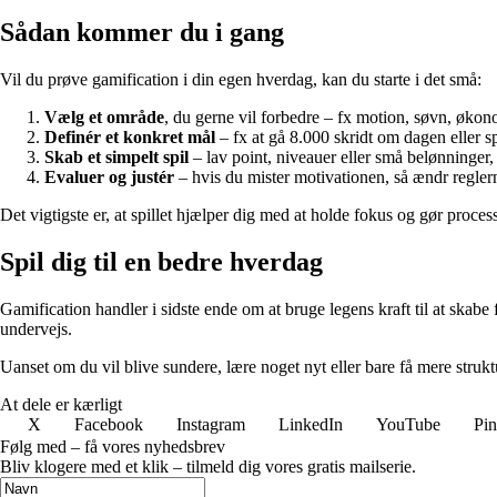
Sådan kommer du i gang
Vil du prøve gamification i din egen hverdag, kan du starte i det små:
Vælg et område
, du gerne vil forbedre – fx motion, søvn, økono
Definér et konkret mål
– fx at gå 8.000 skridt om dagen eller 
Skab et simpelt spil
– lav point, niveauer eller små belønninger,
Evaluer og justér
– hvis du mister motivationen, så ændr reglerne
Det vigtigste er, at spillet hjælper dig med at holde fokus og gør process
Spil dig til en bedre hverdag
Gamification handler i sidste ende om at bruge legens kraft til at skabe
undervejs.
Uanset om du vil blive sundere, lære noget nyt eller bare få mere struktu
At dele er kærligt
X
Facebook
Instagram
LinkedIn
YouTube
Pin
Følg med – få vores nyhedsbrev
Bliv klogere med et klik – tilmeld dig vores gratis mailserie.