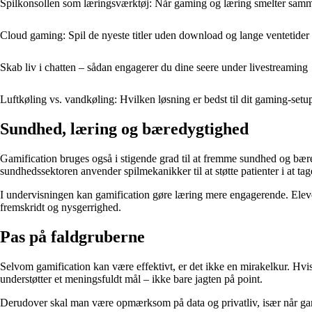
Spilkonsollen som læringsværktøj: Når gaming og læring smelter sam
Cloud gaming: Spil de nyeste titler uden download og lange ventetider
Skab liv i chatten – sådan engagerer du dine seere under livestreaming
Luftkøling vs. vandkøling: Hvilken løsning er bedst til dit gaming-setu
Sundhed, læring og bæredygtighed
Gamification bruges også i stigende grad til at fremme sundhed og bære
sundhedssektoren anvender spilmekanikker til at støtte patienter i at 
I undervisningen kan gamification gøre læring mere engagerende. Elever
fremskridt og nysgerrighed.
Pas på faldgruberne
Selvom gamification kan være effektivt, er det ikke en mirakelkur. Hvis 
understøtter et meningsfuldt mål – ikke bare jagten på point.
Derudover skal man være opmærksom på data og privatliv, især når gamif