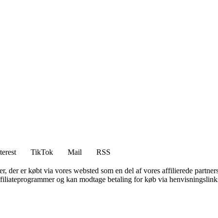
terest
TikTok
Mail
RSS
ter, der er købt via vores websted som en del af vores affilierede partne
affiliateprogrammer og kan modtage betaling for køb via henvisningslinks