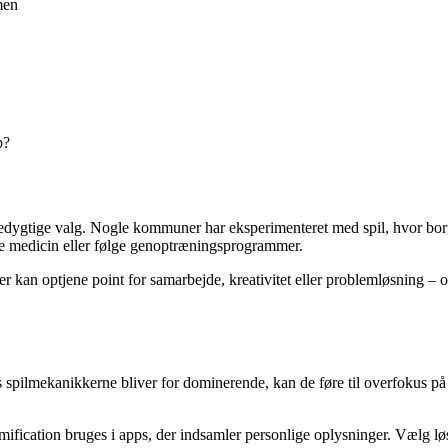
men
p?
dygtige valg. Nogle kommuner har eksperimenteret med spil, hvor borgere
tage medicin eller følge genoptræningsprogrammer.
 kan optjene point for samarbejde, kreativitet eller problemløsning – 
spilmekanikkerne bliver for dominerende, kan de føre til overfokus på be
ication bruges i apps, der indsamler personlige oplysninger. Vælg løsni