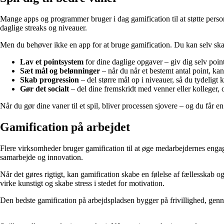
Mange apps og programmer bruger i dag gamification til at støtte perso
daglige streaks og niveauer.
Men du behøver ikke en app for at bruge gamification. Du kan selv ska
Lav et pointsystem
for dine daglige opgaver – giv dig selv point
Sæt mål og belønninger
– når du når et bestemt antal point, kan
Skab progression
– del større mål op i niveauer, så du tydeligt k
Gør det socialt
– del dine fremskridt med venner eller kolleger,
Når du gør dine vaner til et spil, bliver processen sjovere – og du får en
Gamification på arbejdet
Flere virksomheder bruger gamification til at øge medarbejdernes engage
samarbejde og innovation.
Når det gøres rigtigt, kan gamification skabe en følelse af fællesskab
virke kunstigt og skabe stress i stedet for motivation.
Den bedste gamification på arbejdspladsen bygger på frivillighed, gen