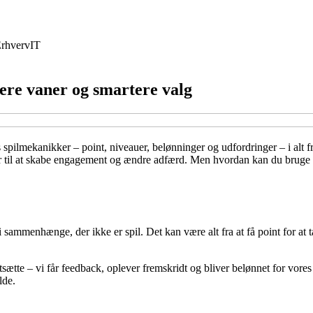
rhverv
IT
kere vaner og smartere valg
 spilmekanikker – point, niveauer, belønninger og udfordringer – i alt
er til at skabe engagement og ændre adfærd. Men hvordan kan du bruge g
ammenhænge, der ikke er spil. Det kan være alt fra at få point for at tag
 fortsætte – vi får feedback, oplever fremskridt og bliver belønnet for v
lde.