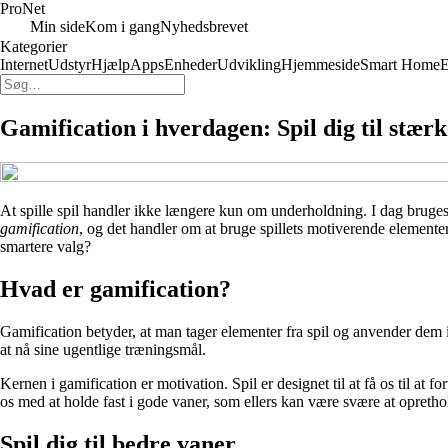
Pro
Net
Min side
Kom i gang
Nyhedsbrevet
Kategorier
Internet
Udstyr
Hjælp
Apps
Enheder
Udvikling
Hjemmeside
Smart Home
E
Gamification i hverdagen: Spil dig til stær
At spille spil handler ikke længere kun om underholdning. I dag bruges
gamification
, og det handler om at bruge spillets motiverende element
smartere valg?
Hvad er gamification?
Gamification betyder, at man tager elementer fra spil og anvender dem i s
at nå sine ugentlige træningsmål.
Kernen i gamification er motivation. Spil er designet til at få os til at
os med at holde fast i gode vaner, som ellers kan være svære at opretho
Spil dig til bedre vaner