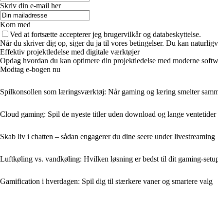
Skriv din e-mail her
Kom med
Ved at fortsætte accepterer jeg brugervilkår og databeskyttelse.
Når du skriver dig op, siger du ja til vores betingelser. Du kan naturlig
Effektiv projektledelse med digitale værktøjer
Opdag hvordan du kan optimere din projektledelse med moderne software
Modtag e-bogen nu
Spilkonsollen som læringsværktøj: Når gaming og læring smelter sam
Cloud gaming: Spil de nyeste titler uden download og lange ventetider
Skab liv i chatten – sådan engagerer du dine seere under livestreaming
Luftkøling vs. vandkøling: Hvilken løsning er bedst til dit gaming-setu
Gamification i hverdagen: Spil dig til stærkere vaner og smartere valg