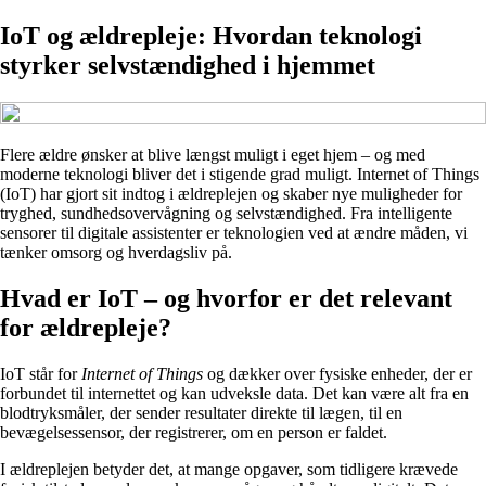
IoT og ældrepleje: Hvordan teknologi
styrker selvstændighed i hjemmet
Flere ældre ønsker at blive længst muligt i eget hjem – og med
moderne teknologi bliver det i stigende grad muligt. Internet of Things
(IoT) har gjort sit indtog i ældreplejen og skaber nye muligheder for
tryghed, sundhedsovervågning og selvstændighed. Fra intelligente
sensorer til digitale assistenter er teknologien ved at ændre måden, vi
tænker omsorg og hverdagsliv på.
Hvad er IoT – og hvorfor er det relevant
for ældrepleje?
IoT står for
Internet of Things
og dækker over fysiske enheder, der er
forbundet til internettet og kan udveksle data. Det kan være alt fra en
blodtryksmåler, der sender resultater direkte til lægen, til en
bevægelsessensor, der registrerer, om en person er faldet.
I ældreplejen betyder det, at mange opgaver, som tidligere krævede