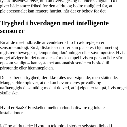
fysisk tilstedeværelse, nu kan overvåges og håndteres digitalt. Det
giver både større frihed for den ældre og bedre mulighed for, at
plejepersonalet kan reagere hurtigt, når der er behov for det.
Tryghed i hverdagen med intelligente
sensorer
En af de mest udbredte anvendelser af IoT i ældreplejen er
sensorteknologi. Små, diskrete sensorer kan placeres i hjemmet og
registrere bevægelse, temperatur, døråbninger eller søvnmønstre. Hvis
noget afviger fra det normale – for eksempel hvis en person ikke står
op som vanligt – kan systemet automatisk sende en besked til
pårørende eller hjemmeplejen.
Det skaber en tryghed, der ikke føles overvågende, men støttende.
Mange ældre oplever, at de kan bevare deres privatliv og
uafhængighed, samtidig med at de ved, at hjælpen er tæt på, hvis noget
skulle ske.
Hvad er SaaS? Forskellen mellem cloudsoftware og lokale
installationer
IoT og ældrepleje: Hvordan teknologi styrker selvstændighed i