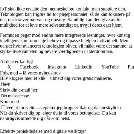
IoT skal ikke erstatte den menneskelige kontakt, men supplere den.
Teknologien kan frigøre tid for plejepersonalet, så de kan fokusere på
det, der kræver nærvær og omsorg. Samtidig kan den give ældre
mulighed for at leve mere selvstændigt og trygt i deres eget hjem.
Fremtiden peger mod endnu mere integrerede løsninger, hvor kunstig
intelligens kan forudsige behov og tilpasse hjælpen individuelt. Men
uanset hvor avanceret teknologien bliver, vil målet være det samme: at
styrke livskvaliteten og bevare værdigheden i alderdommen.
At dele er kærligt
X
Facebook
Instagram
LinkedIn
YouTube
Pin
Følg med – få vores nyhedsbrev
Bliv klogere med et klik – tilmeld dig vores gratis mailserie.
Skriv din e-mail her
Kom med
Ved at fortsætte accepterer jeg brugervilkår og databeskyttelse.
Når du skriver dig op, siger du ja til vores betingelser. Du kan
naturligvis afmelde dig når som helst.
Effektiv projektledelse med digitale værktøjer