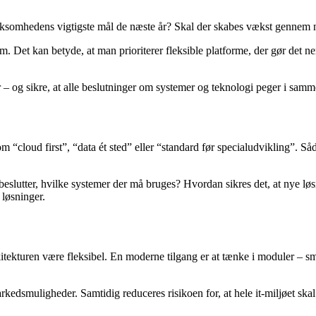
rksomhedens vigtigste mål de næste år? Skal der skabes vækst gennem ny
em. Det kan betyde, at man prioriterer fleksible platforme, der gør det ne
r – og sikre, at alle beslutninger om systemer og teknologi peger i samm
m “cloud first”, “data ét sted” eller “standard før specialudvikling”. Såd
eslutter, hvilke systemer der må bruges? Hvordan sikres det, at nye lø
 løsninger.
rkitekturen være fleksibel. En moderne tilgang er at tænke i moduler – 
markedsmuligheder. Samtidig reduceres risikoen for, at hele it-miljøet s