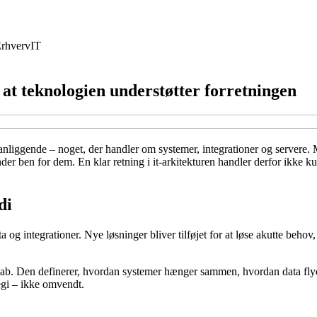
rhverv
IT
 at teknologien understøtter forretningen
k anliggende – noget, der handler om systemer, integrationer og servere. 
ænder ben for dem. En klar retning i it-arkitekturen handler derfor ik
di
og integrationer. Nye løsninger bliver tilføjet for at løse akutte behov,
ndskab. Den definerer, hvordan systemer hænger sammen, hvordan data fly
tegi – ikke omvendt.