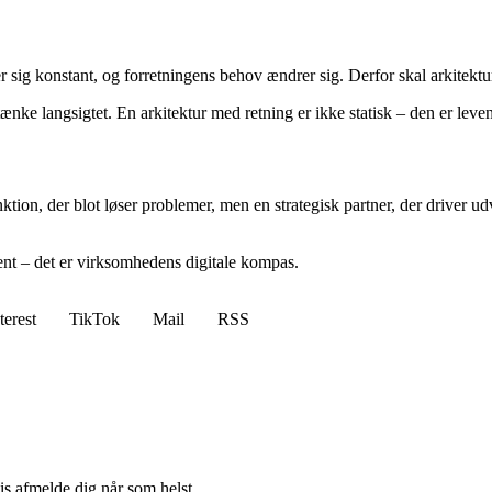
r sig konstant, og forretningens behov ændrer sig. Derfor skal arkitektu
tænke langsigtet. En arkitektur med retning er ikke statisk – den er l
funktion, der blot løser problemer, men en strategisk partner, der drive
ent – det er virksomhedens digitale kompas.
terest
TikTok
Mail
RSS
vis afmelde dig når som helst.