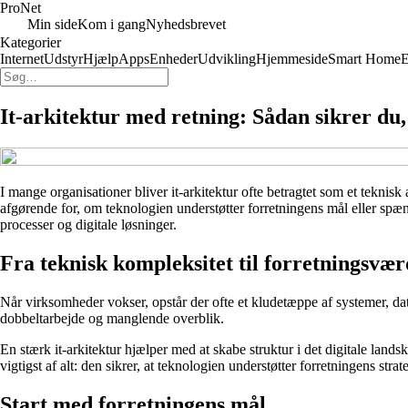
Pro
Net
Min side
Kom i gang
Nyhedsbrevet
Kategorier
Internet
Udstyr
Hjælp
Apps
Enheder
Udvikling
Hjemmeside
Smart Home
E
It-arkitektur med retning: Sådan sikrer du,
I mange organisationer bliver it-arkitektur ofte betragtet som et teknis
afgørende for, om teknologien understøtter forretningens mål eller sp
processer og digitale løsninger.
Fra teknisk kompleksitet til forretningsvær
Når virksomheder vokser, opstår der ofte et kludetæppe af systemer, data 
dobbeltarbejde og manglende overblik.
En stærk it-arkitektur hjælper med at skabe struktur i det digitale la
vigtigst af alt: den sikrer, at teknologien understøtter forretningens stra
Start med forretningens mål