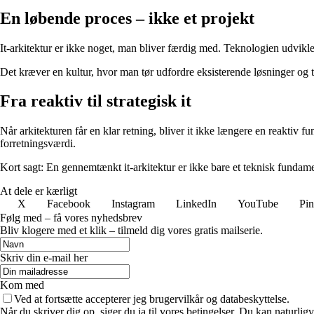
En løbende proces – ikke et projekt
It-arkitektur er ikke noget, man bliver færdig med. Teknologien udvikle
Det kræver en kultur, hvor man tør udfordre eksisterende løsninger og 
Fra reaktiv til strategisk it
Når arkitekturen får en klar retning, bliver it ikke længere en reaktiv 
forretningsværdi.
Kort sagt: En gennemtænkt it-arkitektur er ikke bare et teknisk fundam
At dele er kærligt
X
Facebook
Instagram
LinkedIn
YouTube
Pin
Følg med – få vores nyhedsbrev
Bliv klogere med et klik – tilmeld dig vores gratis mailserie.
Skriv din e-mail her
Kom med
Ved at fortsætte accepterer jeg brugervilkår og databeskyttelse.
Når du skriver dig op, siger du ja til vores betingelser. Du kan naturlig