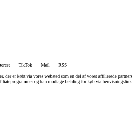
terest
TikTok
Mail
RSS
ter, der er købt via vores websted som en del af vores affilierede partne
affiliateprogrammer og kan modtage betaling for køb via henvisningslinks