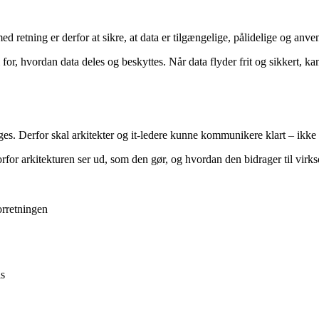
ed retning er derfor at sikre, at data er tilgængelige, pålidelige og anv
i for, hvordan data deles og beskyttes. Når data flyder frit og sikkert, 
bruges. Derfor skal arkitekter og it-ledere kunne kommunikere klart – ik
orfor arkitekturen ser ud, som den gør, og hvordan den bidrager til virk
orretningen
is