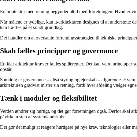
En arkitektur med retning begynder altid med forretningen. Hvad er vi
Når målene er tydelige, kan it-arkitekturen designes til at understøtte d
kan træffes på et solidt grundlag.
Det handler om at oversætte forretningsstrategien til tekniske princippe
Skab fælles principper og governance
En klar arkitektur kræver fælles spilleregler. Det kan være principper so
opstår.
Samtidig er governance – altså styring og ejerskab – afgørende. Hvem b
arkitekturen gradvist mister sin retning, fordi hver afdeling vælger egne
Tænk i moduler og fleksibilitet
Verden ændrer sig hurtigt, og det gør forretningen også. Derfor skal a
påvirke resten af systemlandskabet.
Det gør det muligt at reagere hurtigere på nye krav, teknologier eller 