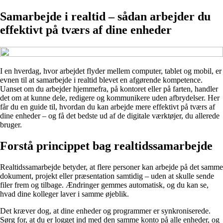
Samarbejde i realtid – sådan arbejder du
effektivt på tværs af dine enheder
I en hverdag, hvor arbejdet flyder mellem computer, tablet og mobil, er
evnen til at samarbejde i realtid blevet en afgørende kompetence.
Uanset om du arbejder hjemmefra, på kontoret eller på farten, handler
det om at kunne dele, redigere og kommunikere uden afbrydelser. Her
får du en guide til, hvordan du kan arbejde mere effektivt på tværs af
dine enheder – og få det bedste ud af de digitale værktøjer, du allerede
bruger.
Forstå princippet bag realtidssamarbejde
Realtidssamarbejde betyder, at flere personer kan arbejde på det samme
dokument, projekt eller præsentation samtidig – uden at skulle sende
filer frem og tilbage. Ændringer gemmes automatisk, og du kan se,
hvad dine kolleger laver i samme øjeblik.
Det kræver dog, at dine enheder og programmer er synkroniserede.
Sørg for, at du er logget ind med den samme konto på alle enheder, og