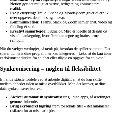
Notion gør det muligt at skrive, redigere og kommentere i
realtid.
Projektstyring:
Trello, Asana og Monday.com giver overblik
over opgaver, deadlines og ansvar.
Kommunikation:
Teams, Slack og Zoom samler chat, video og
fildeling ét sted.
Kreativt samarbejde:
Figma og Miro er ideelle til design og
visuel planlægning, hvor flere kan tegne og brainstorme
samtidig.
Når du vælger værktøjer, så tænk på, hvordan de spiller sammen. Det
sparer tid, hvis dine programmer kan integreres – f.eks. at du kan åbne
et dokument direkte fra en chat eller tilføje en opgave fra en e-mail.
Synkronisering – nøglen til fleksibilitet
En af de største fordele ved at arbejde digitalt er, at du kan skifte
mellem enheder uden at miste overblikket. Men det kræver, at dine
data synkroniseres korrekt.
Aktivér automatisk synkronisering
i dine apps, så ændringer
gemmes løbende.
Brug skybaseret lagring
frem for lokale filer – det minimerer
risikoen for at miste arbejde.