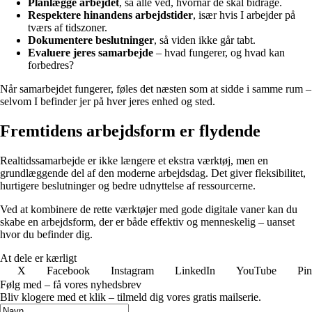
Planlægge arbejdet
, så alle ved, hvornår de skal bidrage.
Respektere hinandens arbejdstider
, især hvis I arbejder på
tværs af tidszoner.
Dokumentere beslutninger
, så viden ikke går tabt.
Evaluere jeres samarbejde
– hvad fungerer, og hvad kan
forbedres?
Når samarbejdet fungerer, føles det næsten som at sidde i samme rum –
selvom I befinder jer på hver jeres enhed og sted.
Fremtidens arbejdsform er flydende
Realtidssamarbejde er ikke længere et ekstra værktøj, men en
grundlæggende del af den moderne arbejdsdag. Det giver fleksibilitet,
hurtigere beslutninger og bedre udnyttelse af ressourcerne.
Ved at kombinere de rette værktøjer med gode digitale vaner kan du
skabe en arbejdsform, der er både effektiv og menneskelig – uanset
hvor du befinder dig.
At dele er kærligt
X
Facebook
Instagram
LinkedIn
YouTube
Pin
Følg med – få vores nyhedsbrev
Bliv klogere med et klik – tilmeld dig vores gratis mailserie.