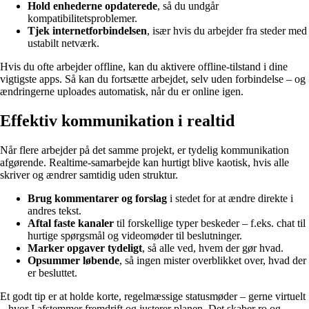
Hold enhederne opdaterede
, så du undgår
kompatibilitetsproblemer.
Tjek internetforbindelsen
, især hvis du arbejder fra steder med
ustabilt netværk.
Hvis du ofte arbejder offline, kan du aktivere offline-tilstand i dine
vigtigste apps. Så kan du fortsætte arbejdet, selv uden forbindelse – og
ændringerne uploades automatisk, når du er online igen.
Effektiv kommunikation i realtid
Når flere arbejder på det samme projekt, er tydelig kommunikation
afgørende. Realtime-samarbejde kan hurtigt blive kaotisk, hvis alle
skriver og ændrer samtidig uden struktur.
Brug kommentarer og forslag
i stedet for at ændre direkte i
andres tekst.
Aftal faste kanaler
til forskellige typer beskeder – f.eks. chat til
hurtige spørgsmål og videomøder til beslutninger.
Marker opgaver tydeligt
, så alle ved, hvem der gør hvad.
Opsummer løbende
, så ingen mister overblikket over, hvad der
er besluttet.
Et godt tip er at holde korte, regelmæssige statusmøder – gerne virtuelt
– hvor I afstemmer fremdrift og justerer planen. Det skaber ro og