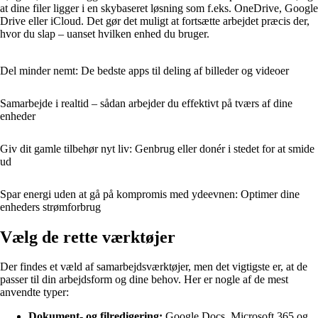
at dine filer ligger i en skybaseret løsning som f.eks. OneDrive, Google
Drive eller iCloud. Det gør det muligt at fortsætte arbejdet præcis der,
hvor du slap – uanset hvilken enhed du bruger.
Del minder nemt: De bedste apps til deling af billeder og videoer
Samarbejde i realtid – sådan arbejder du effektivt på tværs af dine
enheder
Giv dit gamle tilbehør nyt liv: Genbrug eller donér i stedet for at smide
ud
Spar energi uden at gå på kompromis med ydeevnen: Optimer dine
enheders strømforbrug
Vælg de rette værktøjer
Der findes et væld af samarbejdsværktøjer, men det vigtigste er, at de
passer til din arbejdsform og dine behov. Her er nogle af de mest
anvendte typer:
Dokument- og filredigering:
Google Docs, Microsoft 365 og