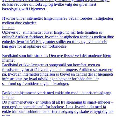
du kan reducere dit forbrug, og hvilke valg der giver mest
bæredygtig wifi i hjemmet.
Hvorfor bliver internettet langsommere? Sådan fordeles hastigheden
mellem dine enheder
Internet
Oplever du, at internettet bliver langsomt, når hele familien er
online? Artiklen forklarer, hvordan hastigheden fordeles mellem dine
enheder, hvorfor Wi-Fi og router spiller en rolle, og hvad du selv
kan gøre for at optimere din forbindelse.
Bredbånd som infrastruktur: Den nye livsnerve i det moderne hjem
Internet
Bredbånd er ikke længere et spørgsmål om komfort, men en
forudsætning for at få hverdagen til at fungere. Artiklen ser nærmere
på, hvordan internetforbindelsen er blevet en central del af hjemmets
infrastruktur, og hvad udviklingen betyder for både familier,
samfund og fremtidens digitale løsninger.
Beskyt dit hjemmenetværk med enkle trin mod uautoriseret adgang
Internet
Dit hjemmenetværk er nøglen til alt fra streaming til smart-enheder –
men også et potentielt mål for hackere. Læs, hvordan du med få
enkle trin kan forhindre uautoriseret adgang og skabe et trygt digitalt