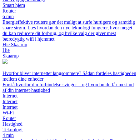
Smart hjem
Router
6 min
Energieffektive routere gør det muligt at surfe hurtigere og samtidig
spare strøm. Læs hvordan den nye teknologi fungerer, hvor meget
du kan reducere dit forbrug, og hvilke valg der giver mest
bæredygtig wifi i hjemmet.
Hie Skaarup
Hie
Skaarup
Hvorfor bliver internettet langsommere? Sådan fordeles hastigheden
mellem dine enheder
Forstå hvorfor din forbindelse svinger – og hvordan du får mest ud
af din internet-hastighed
Internet
Internet
Internet
Wi-Fi
Router
Hastighed
Teknologi
4 min