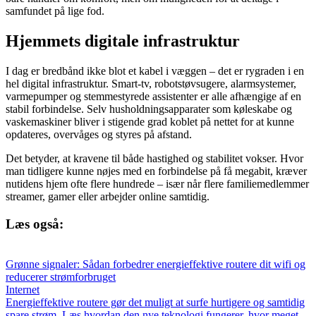
samfundet på lige fod.
Hjemmets digitale infrastruktur
I dag er bredbånd ikke blot et kabel i væggen – det er rygraden i en
hel digital infrastruktur. Smart-tv, robotstøvsugere, alarmsystemer,
varmepumper og stemmestyrede assistenter er alle afhængige af en
stabil forbindelse. Selv husholdningsapparater som køleskabe og
vaskemaskiner bliver i stigende grad koblet på nettet for at kunne
opdateres, overvåges og styres på afstand.
Det betyder, at kravene til både hastighed og stabilitet vokser. Hvor
man tidligere kunne nøjes med en forbindelse på få megabit, kræver
nutidens hjem ofte flere hundrede – især når flere familiemedlemmer
streamer, gamer eller arbejder online samtidig.
Læs også:
Grønne signaler: Sådan forbedrer energieffektive routere dit wifi og
reducerer strømforbruget
Internet
Energieffektive routere gør det muligt at surfe hurtigere og samtidig
spare strøm. Læs hvordan den nye teknologi fungerer, hvor meget