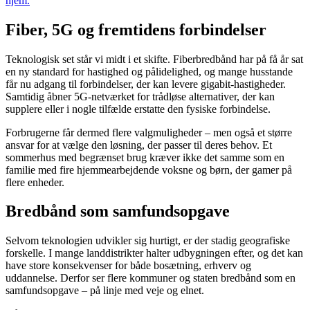
hjem.
Fiber, 5G og fremtidens forbindelser
Teknologisk set står vi midt i et skifte. Fiberbredbånd har på få år sat
en ny standard for hastighed og pålidelighed, og mange husstande
får nu adgang til forbindelser, der kan levere gigabit-hastigheder.
Samtidig åbner 5G-netværket for trådløse alternativer, der kan
supplere eller i nogle tilfælde erstatte den fysiske forbindelse.
Forbrugerne får dermed flere valgmuligheder – men også et større
ansvar for at vælge den løsning, der passer til deres behov. Et
sommerhus med begrænset brug kræver ikke det samme som en
familie med fire hjemmearbejdende voksne og børn, der gamer på
flere enheder.
Bredbånd som samfundsopgave
Selvom teknologien udvikler sig hurtigt, er der stadig geografiske
forskelle. I mange landdistrikter halter udbygningen efter, og det kan
have store konsekvenser for både bosætning, erhverv og
uddannelse. Derfor ser flere kommuner og staten bredbånd som en
samfundsopgave – på linje med veje og elnet.