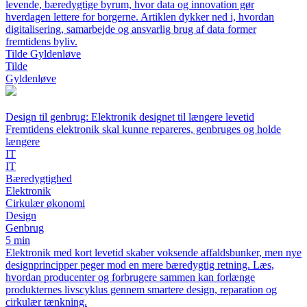
levende, bæredygtige byrum, hvor data og innovation gør
hverdagen lettere for borgerne. Artiklen dykker ned i, hvordan
digitalisering, samarbejde og ansvarlig brug af data former
fremtidens byliv.
Tilde Gyldenløve
Tilde
Gyldenløve
Design til genbrug: Elektronik designet til længere levetid
Fremtidens elektronik skal kunne repareres, genbruges og holde
længere
IT
IT
Bæredygtighed
Elektronik
Cirkulær økonomi
Design
Genbrug
5 min
Elektronik med kort levetid skaber voksende affaldsbunker, men nye
designprincipper peger mod en mere bæredygtig retning. Læs,
hvordan producenter og forbrugere sammen kan forlænge
produkternes livscyklus gennem smartere design, reparation og
cirkulær tænkning.