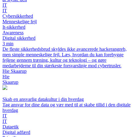
IT
IT
Cybersikkerhed
Menneskelige fejl
It-sikkerhed
Awareness
Digital sikkerhed
3 min
De fleste sikkerhedsbrud skyldes ikke avancerede hackerangreb,
men simple menneskelige fejl. Læs, hvordan du kan forebygge
fejlene gennem træning, kultur og teknologi – og gøre
medarbejderne til din stærkeste forsvarslinje mod cybertrusler.
Hie Skaarup
Hie
Skaarup
Skab en ansvarlig datakultur i din hverdag
Tag ansvar for dine data og vær med til at skabe tillid i den digitale
hverdag
IT
IT
Dataetik
Digital adfærd