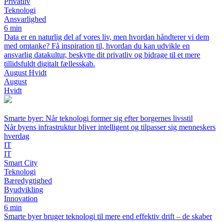
Privatliv
Teknologi
Ansvarlighed
6 min
Data er en naturlig del af vores liv, men hvordan håndterer vi dem
med omtanke? Få inspiration til, hvordan du kan udvikle en
ansvarlig datakultur, beskytte dit privatliv og bidrage til et mere
tillidsfuldt digitalt fællesskab.
August Hvidt
August
Hvidt
Smarte byer: Når teknologi former sig efter borgernes livsstil
Når byens infrastruktur bliver intelligent og tilpasser sig menneskers
hverdag
IT
IT
Smart City
Teknologi
Bæredygtighed
Byudvikling
Innovation
6 min
Smarte byer bruger teknologi til mere end effektiv drift – de skaber