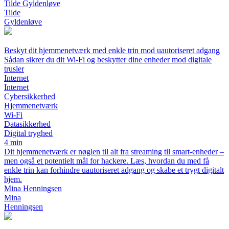
Tilde Gyldenløve
Tilde
Gyldenløve
Beskyt dit hjemmenetværk med enkle trin mod uautoriseret adgang
Sådan sikrer du dit Wi-Fi og beskytter dine enheder mod digitale
trusler
Internet
Internet
Cybersikkerhed
Hjemmenetværk
Wi-Fi
Datasikkerhed
Digital tryghed
4 min
Dit hjemmenetværk er nøglen til alt fra streaming til smart-enheder –
men også et potentielt mål for hackere. Læs, hvordan du med få
enkle trin kan forhindre uautoriseret adgang og skabe et trygt digitalt
hjem.
Mina Henningsen
Mina
Henningsen