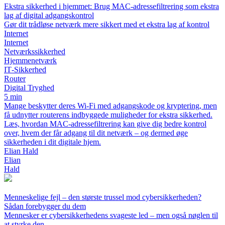
Ekstra sikkerhed i hjemmet: Brug MAC‑adressefiltrering som ekstra
lag af digital adgangskontrol
Gør dit trådløse netværk mere sikkert med et ekstra lag af kontrol
Internet
Internet
Netværkssikkerhed
Hjemmenetværk
IT‑Sikkerhed
Router
Digital Tryghed
5 min
Mange beskytter deres Wi‑Fi med adgangskode og kryptering, men
få udnytter routerens indbyggede muligheder for ekstra sikkerhed.
Læs, hvordan MAC‑adressefiltrering kan give dig bedre kontrol
over, hvem der får adgang til dit netværk – og dermed øge
sikkerheden i dit digitale hjem.
Elian Hald
Elian
Hald
Menneskelige fejl – den største trussel mod cybersikkerheden?
Sådan forebygger du dem
Mennesker er cybersikkerhedens svageste led – men også nøglen til
at styrke den