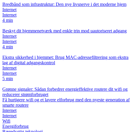
Bredbånd som infrastruktur: Den nye livsnerve i det moderne hjem
Internet
Internet
4 min
Beskyt dit hjemmenetværk med enkle trin mod uautoriseret adgang
Internet
Internet
4 min
Ekstra sikkerhed i hjemmet: Brug MAC‑adressefiltrering som ekstra
lag af digital adgangskontrol
Internet
Internet
5 min
Grønne signaler: Sådan forbedrer energieffektive routere dit wifi og
reducerer strømforbruget
Få hurtigere wifi og et lavere elforbrug med den nyeste generation af
smarte routere
Internet
Internet
Wifi
Energiforbrug
Bæredygtig teknologi