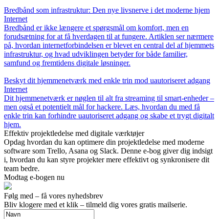
Bredbånd som infrastruktur: Den nye livsnerve i det moderne hjem
Internet
Bredbånd er ikke længere et spørgsmål om komfort, men en
forudsætning for at få hverdagen til at fungere. Artiklen ser nærmere
på, hvordan internetforbindelsen er blevet en central del af hjemmets
infrastruktur, og hvad udviklingen betyder for både familier,
samfund og fremtidens digitale løsninger.
Beskyt dit hjemmenetværk med enkle trin mod uautoriseret adgang
Internet
Dit hjemmenetværk er nøglen til alt fra streaming til smart-enheder –
men også et potentielt mål for hackere. Læs, hvordan du med få
enkle trin kan forhindre uautoriseret adgang og skabe et trygt digitalt
hjem.
Effektiv projektledelse med digitale værktøjer
Opdag hvordan du kan optimere din projektledelse med moderne
software som Trello, Asana og Slack. Denne e-bog giver dig indsigt
i, hvordan du kan styre projekter mere effektivt og synkronisere dit
team bedre.
Modtag e-bogen nu
Følg med – få vores nyhedsbrev
Bliv klogere med et klik – tilmeld dig vores gratis mailserie.