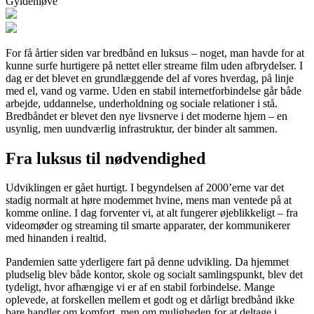
Gyldenløve
For få årtier siden var bredbånd en luksus – noget, man havde for at
kunne surfe hurtigere på nettet eller streame film uden afbrydelser. I
dag er det blevet en grundlæggende del af vores hverdag, på linje
med el, vand og varme. Uden en stabil internetforbindelse går både
arbejde, uddannelse, underholdning og sociale relationer i stå.
Bredbåndet er blevet den nye livsnerve i det moderne hjem – en
usynlig, men uundværlig infrastruktur, der binder alt sammen.
Fra luksus til nødvendighed
Udviklingen er gået hurtigt. I begyndelsen af 2000’erne var det
stadig normalt at høre modemmet hvine, mens man ventede på at
komme online. I dag forventer vi, at alt fungerer øjeblikkeligt – fra
videomøder og streaming til smarte apparater, der kommunikerer
med hinanden i realtid.
Pandemien satte yderligere fart på denne udvikling. Da hjemmet
pludselig blev både kontor, skole og socialt samlingspunkt, blev det
tydeligt, hvor afhængige vi er af en stabil forbindelse. Mange
oplevede, at forskellen mellem et godt og et dårligt bredbånd ikke
bare handler om komfort, men om muligheden for at deltage i