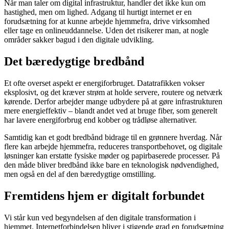
Når man taler om digital infrastruktur, handler det ikke kun om
hastighed, men om lighed. Adgang til hurtigt internet er en
forudsætning for at kunne arbejde hjemmefra, drive virksomhed
eller tage en onlineuddannelse. Uden det risikerer man, at nogle
områder sakker bagud i den digitale udvikling.
Det bæredygtige bredbånd
Et ofte overset aspekt er energiforbruget. Datatrafikken vokser
eksplosivt, og det kræver strøm at holde servere, routere og netværk
kørende. Derfor arbejder mange udbydere på at gøre infrastrukturen
mere energieffektiv – blandt andet ved at bruge fiber, som generelt
har lavere energiforbrug end kobber og trådløse alternativer.
Samtidig kan et godt bredbånd bidrage til en grønnere hverdag. Når
flere kan arbejde hjemmefra, reduceres transportbehovet, og digitale
løsninger kan erstatte fysiske møder og papirbaserede processer. På
den måde bliver bredbånd ikke bare en teknologisk nødvendighed,
men også en del af den bæredygtige omstilling.
Fremtidens hjem er digitalt forbundet
Vi står kun ved begyndelsen af den digitale transformation i
hjemmet. Internetforbindelsen bliver i stigende grad en forudsætning