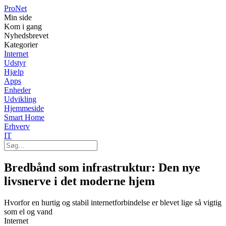
Pro
Net
Min side
Kom i gang
Nyhedsbrevet
Kategorier
Internet
Udstyr
Hjælp
Apps
Enheder
Udvikling
Hjemmeside
Smart Home
Erhverv
IT
Bredbånd som infrastruktur: Den nye
livsnerve i det moderne hjem
Hvorfor en hurtig og stabil internetforbindelse er blevet lige så vigtig
som el og vand
Internet