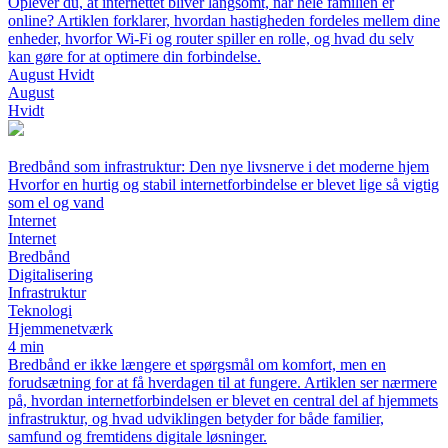
Oplever du, at internettet bliver langsomt, når hele familien er
online? Artiklen forklarer, hvordan hastigheden fordeles mellem dine
enheder, hvorfor Wi-Fi og router spiller en rolle, og hvad du selv
kan gøre for at optimere din forbindelse.
August Hvidt
August
Hvidt
Bredbånd som infrastruktur: Den nye livsnerve i det moderne hjem
Hvorfor en hurtig og stabil internetforbindelse er blevet lige så vigtig
som el og vand
Internet
Internet
Bredbånd
Digitalisering
Infrastruktur
Teknologi
Hjemmenetværk
4 min
Bredbånd er ikke længere et spørgsmål om komfort, men en
forudsætning for at få hverdagen til at fungere. Artiklen ser nærmere
på, hvordan internetforbindelsen er blevet en central del af hjemmets
infrastruktur, og hvad udviklingen betyder for både familier,
samfund og fremtidens digitale løsninger.