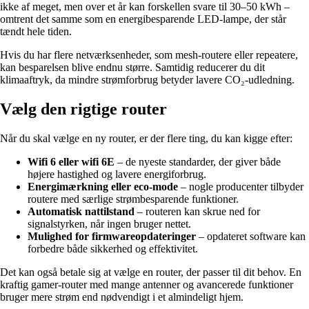
ikke af meget, men over et år kan forskellen svare til 30–50 kWh –
omtrent det samme som en energibesparende LED-lampe, der står
tændt hele tiden.
Hvis du har flere netværksenheder, som mesh-routere eller repeatere,
kan besparelsen blive endnu større. Samtidig reducerer du dit
klimaaftryk, da mindre strømforbrug betyder lavere CO₂-udledning.
Vælg den rigtige router
Når du skal vælge en ny router, er der flere ting, du kan kigge efter:
Wifi 6 eller wifi 6E
– de nyeste standarder, der giver både
højere hastighed og lavere energiforbrug.
Energimærkning eller eco-mode
– nogle producenter tilbyder
routere med særlige strømbesparende funktioner.
Automatisk nattilstand
– routeren kan skrue ned for
signalstyrken, når ingen bruger nettet.
Mulighed for firmwareopdateringer
– opdateret software kan
forbedre både sikkerhed og effektivitet.
Det kan også betale sig at vælge en router, der passer til dit behov. En
kraftig gamer-router med mange antenner og avancerede funktioner
bruger mere strøm end nødvendigt i et almindeligt hjem.