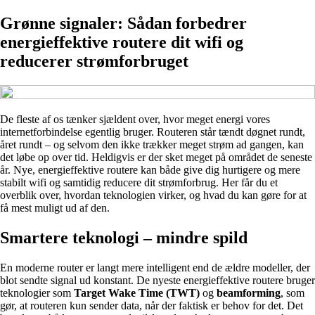
Grønne signaler: Sådan forbedrer
energieffektive routere dit wifi og
reducerer strømforbruget
De fleste af os tænker sjældent over, hvor meget energi vores
internetforbindelse egentlig bruger. Routeren står tændt døgnet rundt,
året rundt – og selvom den ikke trækker meget strøm ad gangen, kan
det løbe op over tid. Heldigvis er der sket meget på området de seneste
år. Nye, energieffektive routere kan både give dig hurtigere og mere
stabilt wifi og samtidig reducere dit strømforbrug. Her får du et
overblik over, hvordan teknologien virker, og hvad du kan gøre for at
få mest muligt ud af den.
Smartere teknologi – mindre spild
En moderne router er langt mere intelligent end de ældre modeller, der
blot sendte signal ud konstant. De nyeste energieffektive routere bruger
teknologier som
Target Wake Time (TWT)
og
beamforming
, som
gør, at routeren kun sender data, når der faktisk er behov for det. Det