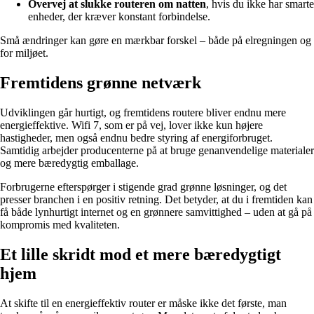
Overvej at slukke routeren om natten
, hvis du ikke har smarte
enheder, der kræver konstant forbindelse.
Små ændringer kan gøre en mærkbar forskel – både på elregningen og
for miljøet.
Fremtidens grønne netværk
Udviklingen går hurtigt, og fremtidens routere bliver endnu mere
energieffektive. Wifi 7, som er på vej, lover ikke kun højere
hastigheder, men også endnu bedre styring af energiforbruget.
Samtidig arbejder producenterne på at bruge genanvendelige materialer
og mere bæredygtig emballage.
Forbrugerne efterspørger i stigende grad grønne løsninger, og det
presser branchen i en positiv retning. Det betyder, at du i fremtiden kan
få både lynhurtigt internet og en grønnere samvittighed – uden at gå på
kompromis med kvaliteten.
Et lille skridt mod et mere bæredygtigt
hjem
At skifte til en energieffektiv router er måske ikke det første, man