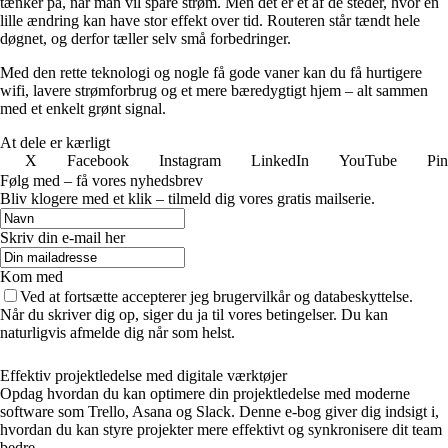
tænker på, når man vil spare strøm. Men det er et af de steder, hvor en
lille ændring kan have stor effekt over tid. Routeren står tændt hele
døgnet, og derfor tæller selv små forbedringer.
Med den rette teknologi og nogle få gode vaner kan du få hurtigere
wifi, lavere strømforbrug og et mere bæredygtigt hjem – alt sammen
med et enkelt grønt signal.
At dele er kærligt
X
Facebook
Instagram
LinkedIn
YouTube
Pin
Følg med – få vores nyhedsbrev
Bliv klogere med et klik – tilmeld dig vores gratis mailserie.
Skriv din e-mail her
Kom med
Ved at fortsætte accepterer jeg brugervilkår og databeskyttelse.
Når du skriver dig op, siger du ja til vores betingelser. Du kan
naturligvis afmelde dig når som helst.
Effektiv projektledelse med digitale værktøjer
Opdag hvordan du kan optimere din projektledelse med moderne
software som Trello, Asana og Slack. Denne e-bog giver dig indsigt i,
hvordan du kan styre projekter mere effektivt og synkronisere dit team
bedre.