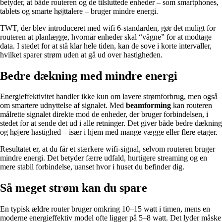
betyder, at både routeren og de tilsluttede enheder – som smartphones,
tablets og smarte højttalere – bruger mindre energi.
TWT, der blev introduceret med wifi 6-standarden, gør det muligt for
routeren at planlægge, hvornår enheder skal “vågne” for at modtage
data. I stedet for at stå klar hele tiden, kan de sove i korte intervaller,
hvilket sparer strøm uden at gå ud over hastigheden.
Bedre dækning med mindre energi
Energieffektivitet handler ikke kun om lavere strømforbrug, men også
om smartere udnyttelse af signalet. Med
beamforming
kan routeren
målrette signalet direkte mod de enheder, der bruger forbindelsen, i
stedet for at sende det ud i alle retninger. Det giver både bedre dækning
og højere hastighed – især i hjem med mange vægge eller flere etager.
Resultatet er, at du får et stærkere wifi-signal, selvom routeren bruger
mindre energi. Det betyder færre udfald, hurtigere streaming og en
mere stabil forbindelse, uanset hvor i huset du befinder dig.
Så meget strøm kan du spare
En typisk ældre router bruger omkring 10–15 watt i timen, mens en
moderne energieffektiv model ofte ligger på 5–8 watt. Det lyder måske